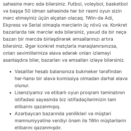
sahəsinə mərc edə bilərsiniz. Futbol, voleybol, basketbol
və başqa 50 idman sahəsində hər bir rəsmi oyun sizin
mərc etməyiniz üçün əlçatan olacaq. 1Win-də Adi,
Ekpress və Serial olmaqla mərclərin üç növü va. Konkret
bazarlarda tək mərclər edə bilərsiniz, yaxud da bir neçə
bazarı bir mərcdə birləşdirərək əmsallarınızı artıra
bilərsiniz. Əgər konkret matçlarla maraqlanırsınızsa,
onları sevimlilərinizə əlavə edərək onları izləməyi
asanlaşdıra bilər, bazarları və əmsalları izləyə bilərsiniz.
Vəsaitlər hesab balansınıza bukmeker tərəfindən
hər-hansı bir əlavə komissiya olmadan dərhal əlavə
olunur.
Lisenziyamız və etibarlı oyun proqram təminatının
istifadəsi sayəsində biz istifadəçilərimizin tam
etibarını qazanmışıq.
Azərbaycan bazarında yenilikləri və müştəri
məmnuniyyətinə verdiyi önəm ilə 1Win müştərilərin
etibarını qazanmışdır.