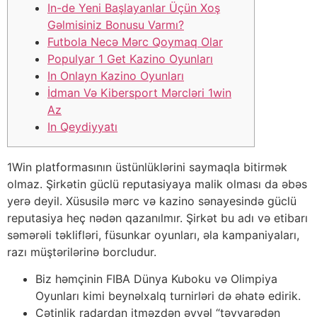
In-de Yeni Başlayanlar Üçün Xoş
Gəlmisiniz Bonusu Varmı?
Futbola Necə Mərc Qoymaq Olar
Populyar 1 Get Kazino Oyunları
In Onlayn Kazino Oyunları
İdman Və Kibersport Mərcləri 1win
Az
In Qeydiyyatı
1Win platformasının üstünlüklərini saymaqla bitirmək
olmaz. Şirkətin güclü reputasiyaya malik olması da əbəs
yerə deyil. Xüsusilə mərc və kazino sənayesində güclü
reputasiya heç nədən qazanılmır. Şirkət bu adı və etibarı
səmərəli təklifləri, füsunkar oyunları, əla kampaniyaları,
razı müştərilərinə borcludur.
Biz həmçinin FIBA ​​Dünya Kuboku və Olimpiya
Oyunları kimi beynəlxalq turnirləri də əhatə edirik.
Çətinlik radardan itməzdən əvvəl “təyyarədən