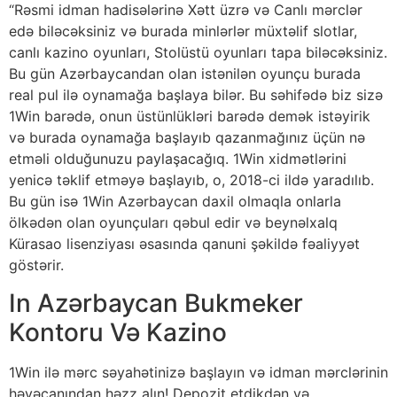
“Rəsmi idman hadisələrinə Xətt üzrə və Canlı mərclər
edə biləcəksiniz və burada minlərlər müxtəlif slotlar,
canlı kazino oyunları, Stolüstü oyunları tapa biləcəksiniz.
Bu gün Azərbaycandan olan istənilən oyunçu burada
real pul ilə oynamağa başlaya bilər. Bu səhifədə biz sizə
1Win barədə, onun üstünlükləri barədə demək istəyirik
və burada oynamağa başlayıb qazanmağınız üçün nə
etməli olduğunuzu paylaşacağıq. 1Win xidmətlərini
yenicə təklif etməyə başlayıb, o, 2018-ci ildə yaradılıb.
Bu gün isə 1Win Azərbaycan daxil olmaqla onlarla
ölkədən olan oyunçuları qəbul edir və beynəlxalq
Kürasao lisenziyası əsasında qanuni şəkildə fəaliyyət
göstərir.
In Azərbaycan Bukmeker
Kontoru Və Kazino
1Win ilə mərc səyahətinizə başlayın və idman mərclərinin
həyəcanından həzz alın! Depozit etdikdən və