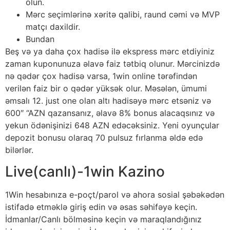
olun.
Mərc seçimlərinə xəritə qalibi, raund cəmi və MVP
matçı daxildir.
Bundan
Beş və ya daha çox hadisə ilə ekspress mərc etdiyiniz
zaman kuponunuza əlavə faiz tətbiq olunur. Mərcinizdə
nə qədər çox hadisə varsa, 1win online tərəfindən
verilən faiz bir o qədər yüksək olur. Məsələn, ümumi
əmsalı 12. just one olan altı hadisəyə mərc etsəniz və
600″ “AZN qazansanız, əlavə 8% bonus alacaqsınız və
yekun ödənişinizi 648 AZN edəcəksiniz. Yeni oyunçular
depozit bonusu olaraq 70 pulsuz fırlanma əldə edə
bilərlər.
Live(canlı)-1win Kazino
1Win hesabınıza e-poçt/parol və ahora sosial şəbəkədən
istifadə etməklə giriş edin və əsas səhifəyə keçin.
İdmanlar/Canlı bölməsinə keçin və maraqlandığınız