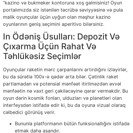
“kazino və bukmeker kontoruna xoş gəlmisiniz! Oyun
portalımızda siz istənilən təcrübə səviyyəsinə və pula
malik oyunçular üçün uyğun olan məşhur kazino
oyunlarının geniş seçimini aperitivo bilərsiniz.
In Ödəniş Üsulları: Depozit Və
Çıxarma Üçün Rahat Və
Təhlükəsiz Seçimlər
Oyunçular raketin mərc çarpanlarını artırdığını izləyirlər,
bu da sürətlə 100x-ə qədər arta bilər. Çətinlik raket
partlamadan və potensial mənfəət itirilməzdən əvvəl
mənfəətin nə vaxt geri çəkiləcəyinə qərar verməkdir. Bu
oyun dərin kosmik fonları, ulduzları və planetləri olan
interfeysdən istifadə edir ki, bu da oyuna vizual olaraq
cəlbedici görünüş verir.
Bununla platformanın bütün funksionallığını istifadə
etmək daha asandır.