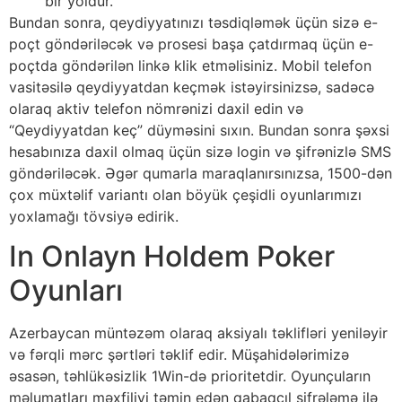
bir yoldur.
Bundan sonra, qeydiyyatınızı təsdiqləmək üçün sizə e-
poçt göndəriləcək və prosesi başa çatdırmaq üçün e-
poçtda göndərilən linkə klik etməlisiniz. Mobil telefon
vasitəsilə qeydiyyatdan keçmək istəyirsinizsə, sadəcə
olaraq aktiv telefon nömrənizi daxil edin və
“Qeydiyyatdan keç” düyməsini sıxın. Bundan sonra şəxsi
hesabınıza daxil olmaq üçün sizə login və şifrənizlə SMS
göndəriləcək. Əgər qumarla maraqlanırsınızsa, 1500-dən
çox müxtəlif variantı olan böyük çeşidli oyunlarımızı
yoxlamağı tövsiyə edirik.
In Onlayn Holdem Poker
Oyunları
Azerbaycan müntəzəm olaraq aksiyalı təklifləri yeniləyir
və fərqli mərc şərtləri təklif edir. Müşahidələrimizə
əsasən, təhlükəsizlik 1Win-də prioritetdir. Oyunçuların
məlumatları məxfiliyi təmin edən qabaqcıl şifrələmə ilə