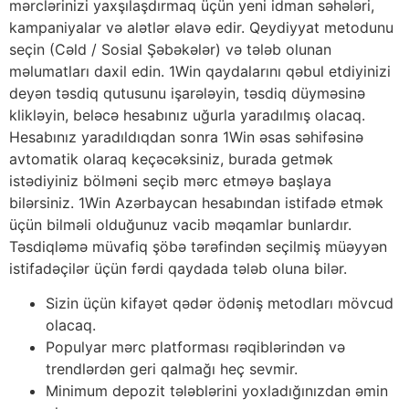
mərclərinizi yaxşılaşdırmaq üçün yeni idman səhələri,
kampaniyalar və alətlər əlavə edir. Qeydiyyat metodunu
seçin (Cəld / Sosial Şəbəkələr) və tələb olunan
məlumatları daxil edin. 1Win qaydalarını qəbul etdiyinizi
deyən təsdiq qutusunu işarələyin, təsdiq düyməsinə
klikləyin, beləcə hesabınız uğurla yaradılmış olacaq.
Hesabınız yaradıldıqdan sonra 1Win əsas səhifəsinə
avtomatik olaraq keçəcəksiniz, burada getmək
istədiyiniz bölməni seçib mərc etməyə başlaya
bilərsiniz. 1Win Azərbaycan hesabından istifadə etmək
üçün bilməli olduğunuz vacib məqamlar bunlardır.
Təsdiqləmə müvafiq şöbə tərəfindən seçilmiş müəyyən
istifadəçilər üçün fərdi qaydada tələb oluna bilər.
Sizin üçün kifayət qədər ödəniş metodları mövcud
olacaq.
Populyar mərc platforması rəqiblərindən və
trendlərdən geri qalmağı heç sevmir.
Minimum depozit tələblərini yoxladığınızdan əmin