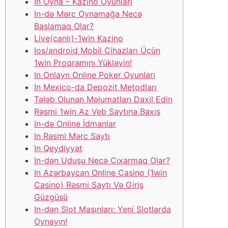
In Oyna – Kazino Oyunları
In-də Mərc Oynamağa Necə
Başlamaq Olar?
Live(canlı)-1win Kazino
Ios/android Mobil Cihazları Üçün
1win Proqramını Yükləyin!
In Onlayn Online Poker Oyunları
In Mexico-da Depozit Metodları
Tələb Olunan Məlumatları Daxil Edin
Rəsmi 1win Az Veb Saytına Baxış
In-də Online İdmanlar
In Rəsmi Mərc Saytı
In Qeydiyyat
In-dən Uduşu Necə Çıxarmaq Olar?
In Azərbaycan Online Casino (1win
Casino) Rəsmi Saytı Və Giriş
Güzgüsü
In-dən Slot Maşınları: Yeni Slotlarda
Oynayın!