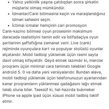
Yalnız yetkinlik yaşına çatdıqdan sonra şirkətin
müştərisi olmaq mümkündür.
İdmanlar/Canlı bölməsinə keçin və maraqlandığınız
idman sahəsini seçin.
İctimai icmalar həmçinin cari promosyon
Canlı-kazino bölməsi oyun prosesinin maksimum
dərəcədə realistliyini təmin edir və İstifadəçiyə oyun
şərtlərinin şəffaflığına zəmanət verir. Live (canlı)
rejimində oyunçulara kart və populyar stolüstü oyunlar
əlçatandır. Mobil tədbiqi yükləmək üçün rəsmi sayta
daxil olmaq kifayətdir. Qeyd etmək lazımdır ki, mərclər
proqramı üçün minimal cara təminatı tələbləri Google
android 5. 0 və daha yeni versiyalarıdır. Bundan əlavə,
mobil tədbiqi yükləmək üçün telefonunuzun ayarlarından
kənar proqramların yüklənməsi qadağasını ləğv etmək
tələb oluna bilər. Təəssüf ki, hal-hazırda bukmeker
iPhone və apple ipad üçün xüsusi mobil tədbiq təklif
etmir.