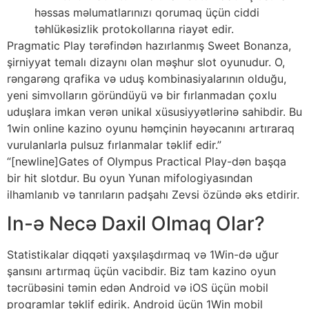
həssas məlumatlarınızı qorumaq üçün ciddi
təhlükəsizlik protokollarına riayət edir.
Pragmatic Play tərəfindən hazırlanmış Sweet Bonanza,
şirniyyat temalı dizaynı olan məşhur slot oyunudur. O,
rəngarəng qrafika və uduş kombinasiyalarının olduğu,
yeni simvolların göründüyü və bir fırlanmadan çoxlu
uduşlara imkan verən unikal xüsusiyyətlərinə sahibdir. Bu
1win online kazino oyunu həmçinin həyəcanını artıraraq
vurulanlarla pulsuz fırlanmalar təklif edir.”
“[newline]Gates of Olympus Practical Play-dən başqa
bir hit slotdur. Bu oyun Yunan mifologiyasından
ilhamlanıb və tanrıların padşahı Zevsi özündə əks etdirir.
In-ə Necə Daxil Olmaq Olar?
Statistikalar diqqəti yaxşılaşdırmaq və 1Win-də uğur
şansını artırmaq üçün vacibdir. Biz tam kazino oyun
təcrübəsini təmin edən Android və iOS üçün mobil
proqramlar təklif edirik. Android üçün 1Win mobil