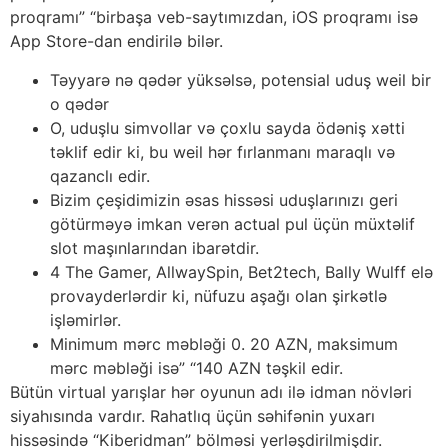
proqramı” “birbaşa veb-saytımızdan, iOS proqramı isə
App Store-dan endirilə bilər.
Təyyarə nə qədər yüksəlsə, potensial uduş weil bir
o qədər
O, uduşlu simvollar və çoxlu sayda ödəniş xətti
təklif edir ki, bu weil hər fırlanmanı maraqlı və
qazanclı edir.
Bizim çeşidimizin əsas hissəsi uduşlarınızı geri
götürməyə imkan verən actual pul üçün müxtəlif
slot maşınlarından ibarətdir.
4 The Gamer, AllwaySpin, Bet2tech, Bally Wulff elə
provayderlərdir ki, nüfuzu aşağı olan şirkətlə
işləmirlər.
Minimum mərc məbləği 0. 20 AZN, maksimum
mərc məbləği isə” “140 AZN təşkil edir.
Bütün virtual yarışlar hər oyunun adı ilə idman növləri
siyahısında vardır. Rahatlıq üçün səhifənin yuxarı
hissəsində “Kiberidman” bölməsi yerləşdirilmişdir.