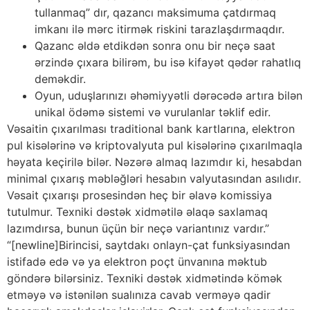
tullanmaq” dır, qazancı maksimuma çatdırmaq
imkanı ilə mərc itirmək riskini tarazlaşdırmaqdır.
Qazanc əldə etdikdən sonra onu bir neçə saat
ərzində çıxara bilirəm, bu isə kifayət qədər rahatlıq
deməkdir.
Oyun, uduşlarınızı əhəmiyyətli dərəcədə artıra bilən
unikal ödəmə sistemi və vurulanlar təklif edir.
Vəsaitin çıxarılması traditional bank kartlarına, elektron
pul kisələrinə və kriptovalyuta pul kisələrinə çıxarılmaqla
həyata keçirilə bilər. Nəzərə almaq lazımdır ki, hesabdan
minimal çıxarış məbləğləri hesabın valyutasından asılıdır.
Vəsait çıxarışı prosesindən heç bir əlavə komissiya
tutulmur. Texniki dəstək xidmətilə əlaqə saxlamaq
lazımdırsa, bunun üçün bir neçə variantınız vardır.”
“[newline]Birincisi, saytdakı onlayn-çat funksiyasından
istifadə edə və ya elektron poçt ünvanına məktub
göndərə bilərsiniz. Texniki dəstək xidmətində kömək
etməyə və istənilən sualınıza cavab verməyə qadir