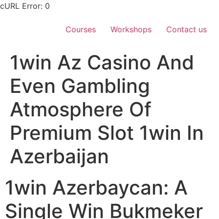
Skip
cURL Error: 0
to
content
Courses
Workshops
Contact us
1win Az Casino And
Even Gambling
Atmosphere Of
Premium Slot 1win In
Azerbaijan
1win Azerbaycan: A
Single Win Bukmeker