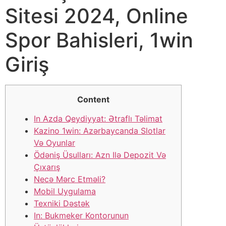
Sitesi 2024, Online
Spor Bahisleri, 1win
Giriş
Content
In Azda Qeydiyyat: Ətraflı Təlimat
Kazino 1win: Azərbaycanda Slotlar
Və Oyunlar
Ödəniş Üsulları: Azn Ilə Depozit Və
Çıxarış
Necə Mərc Etməli?
Mobil Uygulama
Texniki Dəstək
In: Bukmeker Kontorunun