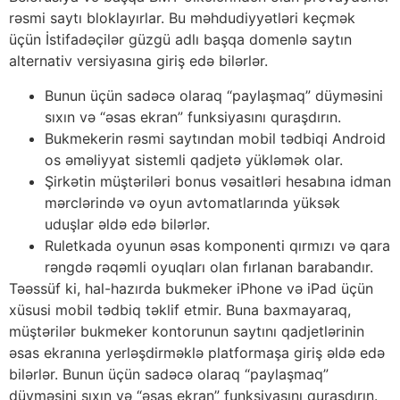
rəsmi saytı bloklayırlar. Bu məhdudiyyətləri keçmək
üçün İstifadəçilər güzgü adlı başqa domenlə saytın
alternativ versiyasına giriş edə bilərlər.
Bunun üçün sadəcə olaraq “paylaşmaq” düyməsini
sıxın və “əsas ekran” funksiyasını quraşdırın.
Bukmekerin rəsmi saytından mobil tədbiqi Android
os əməliyyat sistemli qadjetə yükləmək olar.
Şirkətin müştəriləri bonus vəsaitləri hesabına idman
mərclərində və oyun avtomatlarında yüksək
uduşlar əldə edə bilərlər.
Ruletkada oyunun əsas komponenti qırmızı və qara
rəngdə rəqəmli oyuqları olan fırlanan barabandır.
Təəssüf ki, hal-hazırda bukmeker iPhone və iPad üçün
xüsusi mobil tədbiq təklif etmir. Buna baxmayaraq,
müştərilər bukmeker kontorunun saytını qadjetlərinin
əsas ekranına yerləşdirməklə platformaşa giriş əldə edə
bilərlər. Bunun üçün sadəcə olaraq “paylaşmaq”
düyməsini sıxın və “əsas ekran” funksiyasını quraşdırın.