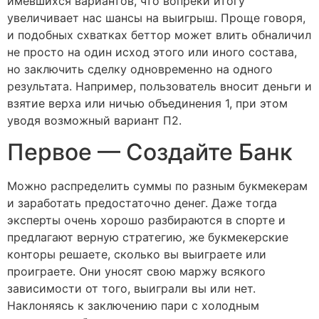
имевшихся вариантов, что вопреки итогу
увеличивает нас шансы на выигрыш. Проще говоря,
и подобных схватках беттор может влить обналичил
не просто на один исход этого или иного состава,
но заключить сделку одновременно на одного
результата. Например, пользователь вносит деньги и
взятие верха или ничью объединения 1, при этом
уводя возможный вариант П2.
Первое — Создайте Банк
Можно распределить суммы по разным букмекерам
и заработать предостаточно денег. Даже тогда
эксперты очень хорошо разбираются в спорте и
предлагают верную стратегию, же букмекерские
конторы решаете, сколько вы выиграете или
проиграете. Они уносят свою маржу всякого
зависимости от того, выиграли вы или нет.
Наклоняясь к заключению пари с холодным