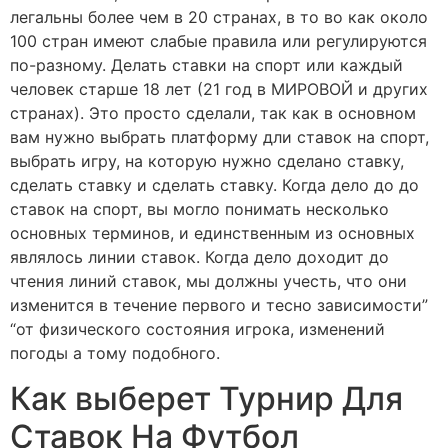
легальны более чем в 20 странах, в то во как около
100 стран имеют слабые правила или регулируются
по-разному. Делать ставки на спорт или каждый
человек старше 18 лет (21 год в МИРОВОЙ и других
странах). Это просто сделали, так как в основном
вам нужно выбрать платформу дли ставок на спорт,
выбрать игру, на которую нужно сделано ставку,
сделать ставку и сделать ставку. Когда дело до до
ставок на спорт, вы могло понимать несколько
основных терминов, и единственным из основных
являлось линии ставок. Когда дело доходит до
чтения линий ставок, мы должны учесть, что они
изменится в течение первого и тесно зависимости”
“от физического состояния игрока, изменений
погоды а тому подобного.
Как выберет Турнир Для
Ставок На Футбол