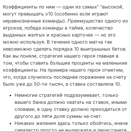
Коэффициенты по ним — одни из самых” “высокой,
могут превышать x10 (особенно если играют
неравнозначные команды). Преимущество одного из
игроков, победа команды а тайме, количество
выданных желтых и красных карточек — но это
можно используя. В течение одного матча так
невозможно сделать порядка 10 выигрышных бетов.
Как вы поняли, стратегия нашего героя главная в
том, чтобы ставить большие проценты на маленькие
коэффициенты. На примере нашего героя отметим,
что, когда случилось последнее поражение на счету
было уже до 50-ти тысяч, а ставка составляла 10.
Немногие стратегий подразумевает, только
вашего банка должно хватать на ставок, иными
словами, в одну ставку должно приходиться от
другого до пяти доля суммы на счет.
Никаких желания здесь только обойтись, иначе
севилестр просто не выдержите и перестанете