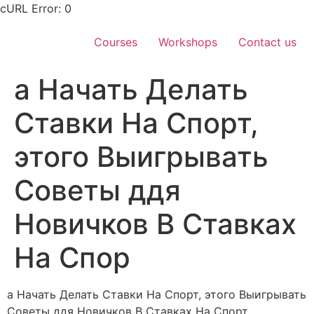
Skip
cURL Error: 0
to
content
Courses
Workshops
Contact us
а Начать Делать
Ставки На Спорт,
этого Выигрывать
Советы ддя
Новичков В Ставках
На Спор
а Начать Делать Ставки На Спорт, этого Выигрывать
Советы ддя Новичков В Ставках На Спорт