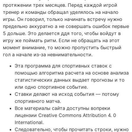
протяжении трех месяцев. Перед каждой игрой
тренер и команды обращал уделялось на начало
игры. Он говорил, только начинать встречу нужно
предельно аккуратно а не совершать ошибок первые
5 дольше. Это делается ддя того, чтобы войдут в
игру же поймать ритм. Если не обращать на этот
момент внимание, то можно пропустить быстрый
гол а начале из-за невнимательности.
Эта программа для спортивных ставок с
помощью алгоритма расчета на основе анализа
статистических данных выдает прогнозы и то
или одно спортивное событие.
Ставки делают на исход события — потому
спортивного матча.
Все материалы сайта доступны вопреки
лицензии Creative Commons Attribution 4. 0
International.
Следовательно, чтобы прочитать строки, нужно