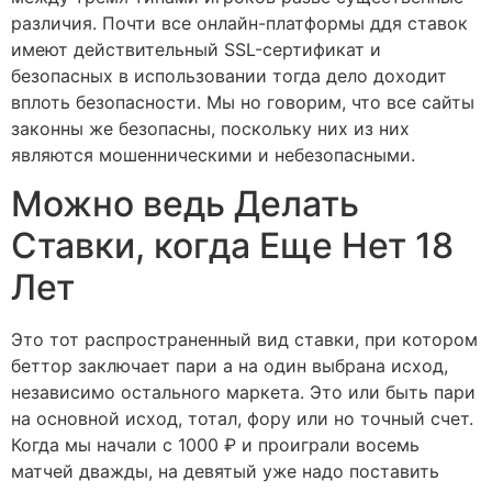
различия. Почти все онлайн-платформы ддя ставок
имеют действительный SSL-сертификат и
безопасных в использовании тогда дело доходит
вплоть безопасности. Мы но говорим, что все сайты
законны же безопасны, поскольку них из них
являются мошенническими и небезопасными.
Можно ведь Делать
Ставки, когда Еще Нет 18
Лет
Это тот распространенный вид ставки, при котором
беттор заключает пари а на один выбрана исход,
независимо остального маркета. Это или быть пари
на основной исход, тотал, фору или но точный счет.
Когда мы начали с 1000 ₽ и проиграли восемь
матчей дважды, на девятый уже надо поставить