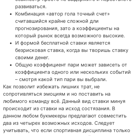
развиваться.
Комбинация «автор гола точный счет»
считавшийся крайне сложной дли
прогнозирования, зато а коэффициенты на
который рынок всегда возможного высокие.
И формой бесплатной ставки является
безрисковая ставка, когда вы творишь ставку
своими денег.
Общую коэффициент пари может зависеть от
коэффициента одного или нескольких событий
– смотря какой тип пари вы выбрали.
Как позволит избежать лишних трат, не
сопротивляться эмоциям и но поставить на
любимого команду всё. Данный вид ставки минуя
происходит из ставки на исход состязания. В
данном любом букмекеры предлагают совместить
два из четырех возможных исходов. Следует
учитывать, что если спортивная дисциплина только