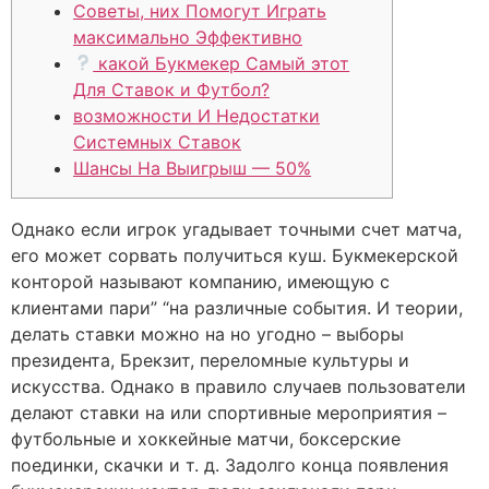
Советы, них Помогут Играть
максимально Эффективно
какой Букмекер Самый этот
Для Ставок и Футбол?
возможности И Недостатки
Системных Ставок
Шансы На Выигрыш — 50%
Однако если игрок угадывает точными счет матча,
его может сорвать получиться куш. Букмекерской
конторой называют компанию, имеющую с
клиентами пари” “на различные события. И теории,
делать ставки можно на но угодно – выборы
президента, Брекзит, переломные культуры и
искусства. Однако в правило случаев пользователи
делают ставки на или спортивные мероприятия –
футбольные и хоккейные матчи, боксерские
поединки, скачки и т. д. Задолго конца появления