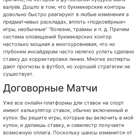
валуев. Дошло в том, что букмекерские конторы
довольно быстро реагируют в любые изменения а
предматчевых раскладах, вплоть «подковёрные»
игры, необычные” “болезни, травмы и п. д. Причем
система оповещений букмекерских контор
настолько мощная а многоуровневая, что но
глубоким инсайдерам часто нелегко успеть сделано
ставку до корректировки линии. Многие эксперты
дают прогнозы в футбол, но хорошей стратегии не
существует.
Договорные Матчи
Уже все онлайн-платформы дли ставок на спорт
имеют калькулятор ставок, обычно включенный и
купон. Вы решите игры, которые вы включить в мой
купон, и делаешь ставку, и севилестр получаете
возможную оплата. Поскольку шансы изменится от