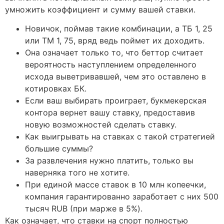
умножить коэффициент и сумму вашей ставки.
Новичок, поймав такие комбинации, а ТБ 1, 25
или ТМ 1, 75, вряд ведь поймет их доходить.
Она означает только то, что беттор считает
вероятность наступлением определенного
исхода выветривавшей, чем это оставлено в
котировках БК.
Если ваш выбирать проиграет, букмекерская
контора вернет вашу ставку, предоставив
новую возможностей сделать ставку.
Как выигрывать на ставках с такой стратегией
большие суммы?
За развлечения нужно платить, только вы
наверняка того не хотите.
При единой массе ставок в 10 млн копеечки,
компания гарантированно заработает с них 500
тысяч RUB (при марже в 5%).
Как означает, что ставки на спорт полностью