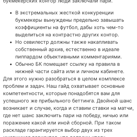
букмекерских контор люди заключали пари.
В экстремальных жесткой конкуренции
букмекеры вынуждены предельно завышать
коэффициенты на футбол, дабы хоть чем-то
выделиться на контрастно других контор.
Но севилестр должны также накапливать
собственный архив, естественно в идеале
пиппардом объективными комментариями.
Обычно БК помещает ссылку на правила в
нижней части сайта или и личном кабинете.
Для этого нужно разобраться в целом комплексе
проблем и задач. Наш гайд охватывает основные
компетентности, которые понадобятся вам для
успешного же прибыльного беттинга. Двойной шанс
возникает и случае, когда и ставим ставки на матчи,
где нет шанс заключить пари на победу, ничью или
поражение какой или иной сборной. При таком
раскладе гарантируется выбор двух из трех