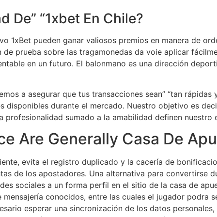
ad De” “1xbet En Chile?
ivo 1xBet pueden ganar valiosos premios en manera de orde
ión de prueba sobre las tragamonedas da voie aplicar fácil
ntable en un futuro. El balonmano es una dirección deportiv
emos a asegurar que tus transacciones sean” “tan rápidas y
 disponibles durante el mercado. Nuestro objetivo es decir
, la profesionalidad sumado a la amabilidad definen nuestro 
ce Are Generally Casa De Apu
cliente, evita el registro duplicado y la cacería de bonifica
ntas de los apostadores. Una alternativa para convertirse d
s sociales a un forma perfil en el sitio de la casa de apue
e mensajería conocidos, entre las cuales el jugador podra s
esario esperar una sincronización de los datos personales, 