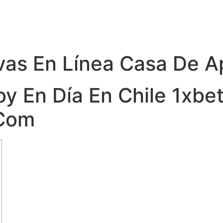
vas En Línea Casa De A
oy En Día En Chile 1xbe
 Com