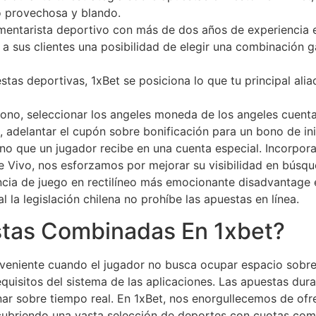
o provechosa y blando.
entarista deportivo con más de dos años de experiencia en
 a sus clientes una posibilidad de elegir una combinación 
tas deportivas, 1xBet se posiciona lo que tu principal ali
no, seleccionar los angeles moneda de los angeles cuenta, 
a, adelantar el cupón sobre bonificación para un bono de 
ono que un jugador recibe en una cuenta especial. Incorpo
 Vivo, nos esforzamos por mejorar su visibilidad en búsqu
cia de juego en rectilíneo más emocionante disadvantage e
 la legislación chilena no prohíbe las apuestas en línea.
tas Combinadas En 1xbet?
nveniente cuando el jugador no busca ocupar espacio sobre
equisitos del sistema de las aplicaciones. Las apuestas du
r sobre tiempo real. En 1xBet, nos enorgullecemos de ofr
cubriendo una vasta selección de deportes con cuotas comp