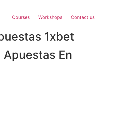
Courses
Workshops
Contact us
puestas 1xbet
t Apuestas En