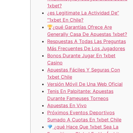
1xbet?
¿es Legitimate La Actividad De”
“1xbet En Chile?
¿qué Garantías Ofrece Are
Generally Casa De Apuestas 1xbet?
Respuestas A Todas Las Preguntas
Más Frecuentes De Los Jugadores
Bonos Durante Jugar En 1xbet
Casino
Apuestas Fáciles Y Seguras Con
1xbet Chile
Versión Móvil De Una Web Oficial
Tenis En Palpitante: Apuestas
Durante Fameuses Torneos
Apuestas En Vivo
Próximos Eventos Deportivos
Sumado A Cuotas En 1xbet Chile
¿qué Hace Que 1xbet Sea La