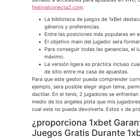
festivalconecta2.com
.
La biblioteca de juegos de 1xBet destac
géneros y preferencias.
Entre las posiciones más populares en es
El objetivo main del jugador sera forma
Para conseguir todas las ganancias, el l
máximo.
La versión ligera es práctica incluso c
de sitio entre ma casa de apuestas.
Para que este gestor pueda comprender correc
ejemplo, sera posible elegir algun tema, perm
dactilar. En el tenis, 2 jugadores se enfrent
medio de los angeles pista que mis jugadores
cual este no pueda devolverla. Estos v de pr
¿proporciona 1xbet Garan
Juegos Gratis Durante 1x