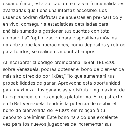
usuario único, esta aplicación tem a ver funcionalidades
avanzadas que tiene una interfaz accesible. Los
usuarios podran disfrutar de apuestas en pre-partido y
en vivo, conseguir a estadísticas detalladas para
análisis sumado a gestionar sus cuentas con total
amparo. La” “optimización para dispositivos móviles
garantiza que las operaciones, como depósitos y retiros
para fondos, se realicen sin contratiempos.
Al incorporar el código promocional 1xBet TELE200
sobre Venezuela, podrás obtener el bono de bienvenida
más alto ofrecido por 1xBet,” “lo que aumentará tus
probabilidades de ganar. Aprovecha esta oportunidad
para maximizar tus ganancias y disfrutar ing máximo de
tu experiencia en los angeles plataforma. Al registrarte
en 1xBet Venezuela, tendrás la potencia de recibir el
bono de bienvenida del +100% em relação à tu
depósito preliminar. Este bono ha sido una excelente
vez para los nuevos jugadores de incrementar sus