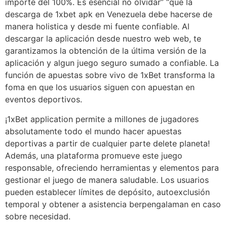
importe del 100%. Es esencial no olvidar” “que la
descarga de 1xbet apk en Venezuela debe hacerse de
manera holistica y desde mi fuente confiable. Al
descargar la aplicación desde nuestro web web, te
garantizamos la obtención de la última versión de la
aplicación y algun juego seguro sumado a confiable. La
función de apuestas sobre vivo de 1xBet transforma la
foma en que los usuarios siguen con apuestan en
eventos deportivos.
¡1xBet application permite a millones de jugadores
absolutamente todo el mundo hacer apuestas
deportivas a partir de cualquier parte delete planeta!
Además, una plataforma promueve este juego
responsable, ofreciendo herramientas y elementos para
gestionar el juego de manera saludable. Los usuarios
pueden establecer límites de depósito, autoexclusión
temporal y obtener a asistencia berpengalaman en caso
sobre necesidad.