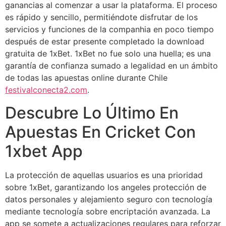
ganancias al comenzar a usar la plataforma. El proceso
es rápido y sencillo, permitiéndote disfrutar de los
servicios y funciones de la companhia en poco tiempo
después de estar presente completado la download
gratuita de 1xBet. 1xBet no fue solo una huella; es una
garantía de confianza sumado a legalidad en un ámbito
de todas las apuestas online durante Chile
festivalconecta2.com
.
Descubre Lo Último En
Apuestas En Cricket Con
1xbet App
La protección de aquellas usuarios es una prioridad
sobre 1xBet, garantizando los angeles protección de
datos personales y alejamiento seguro con tecnología
mediante tecnología sobre encriptación avanzada. La
app se somete a actualizaciones regulares para reforzar