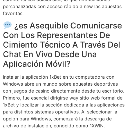
personalizadas con acceso rápido a new las apuestas
favoritas.
¿es Asequible Comunicarse
Con Los Representantes De
Cimiento Técnico A Través Del
Chat En Vivo Desde Una
Aplicación Móvil?
Instalar la aplicación 1xBet en tu computadora con
Windows abre un mundo sobre apuestas deportivas
con juegos de casino directamente desde tu escritorio.
Primero, fue esencial dirigirse way sitio web formal de
1xBet y localizar la sección dedicada a las aplicaciones
para distintos sistemas operativos. Al seleccionar la
opción para Windows, comenzará la descarga de
archivo de instalación, conocido como 1XWIN.