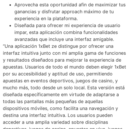
Aprovecha esta oportunidad afin de maximizar tus
ganancias y disfrutar approach máximo de tu
experiencia en la plataforma.
Diseñada para ofrecer mi experiencia de usuario
impar, esta aplicación combina funcionalidades
avanzadas que incluye una interfaz amigable.
“Una aplicación 1xBet ze distingue por ofrecer una
interfaz intuitiva junto con mi amplia gama de funciones
y resultados diseñados para mejorar la experiencia de
apuestas. Usuarios de todo el mundo deben elegir 1xBet
por su accesibilidad y aptitud de uso, permitiendo
apuestas en eventos deportivos, juegos de casino, y
mucho más, todo desde un solo local. Esta versión está
diseñada específicamente em virtude de adaptarse a
todas las pantallas más pequeñas de aquellas
dispositivos móviles, como facilita una navegación y
destina una interfaz intuitiva. Los usuarios pueden
acceder a una amplia variedad sobre disciplinas