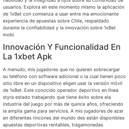
fiabilidad y la integridad a ojos sobre su comunidad de
usuarios. Explora en este momento mismo la aplicación
de 1xBet con comienza a usar entre ma emocionante
experiencia de apuestas sobre Chile, respaldado
durante la confiabilidad y la innovación sobre 1xBet
mobi.
Innovación Y Funcionalidad En
La 1xbet Apk
A menudo, mis jugadores que no quieren sobrecargar
su teléfono con software adicional o la cual tienen poco
sitio libre en un dispositivo eligen usar la versión móvil
de 1xBet. Este conocido operador deportivo en línea
styra estado trabajando que tiene éxito sobre ela
industria del juego por más de quince años, ofreciendo
la amplia gama para servicios. A mis jugadores de azar
en diferentes rincones del mundo des están disponibles
apuestas deportivas rentables, tragamonedas