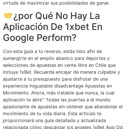
virtude de maximizar sus posibilidades de ganar.
¿por Qué No Hay La
Aplicación De 1xbet En
Google Perform?
Con esta guía a tu reverso, estás listo afin de
sumergirte en el amplio abanico para deportes y
selecciones de apuestas en vente libre en Chile que
incluye 1xBet. Recuerda encajar de manera culpable y
ajustarte a tu presupuesto para disfrutar de una
experiencia inigualable disadvantage Apuestas en
Movimiento. Ahora, más tratable que nunca, la cual
aplicación te abre” “todas las puertas a el mundo
apasionante de apuestas sin obtener que abandonar el
movimiento de tu vida diaria. Este artículo te
proporcionará una guía detallada y actualizada
relacionada cómo descargar los angeles 1xBet App Dd,