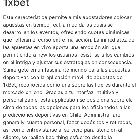
1xbet
Esta característica permite a mis apostadores colocar
apuestas en tiempo real, a medida os quais se
desarrollan los eventos, ofreciendo cuotas dinámicas
que reflejan el curso entre ma acción. La inmediatez de
las apuestas en vivo aporta una emoción sin igual,
permitiendo a new los usuarios resistirse a los cambios
en el intriga y ajustar sus estrategias en consecuencia.
Sumérgete en un fascinante mundo para las apuestas
deportivas con la aplicación móvil de apuestas de
1xBet, reconocida como una sobre las líderes durante el
mercado chileno. Gracias a tu interfaz intuitiva y
personalizable, esta application se posiciona sobre ela
cima de todas las opciones para los aficionados a las
predicciones deportivas en Chile. Administrar are
generally cuenta personal, fazer depósitos y retiradas,
así como entrevistarse al servicio para atención al
cliente, se realiza bad thing esfuerzo desde la