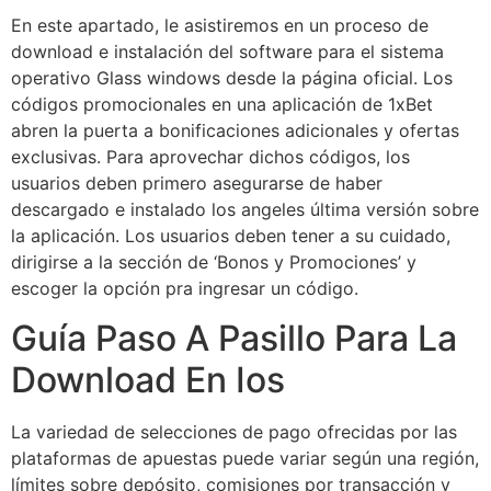
En este apartado, le asistiremos en un proceso de
download e instalación del software para el sistema
operativo Glass windows desde la página oficial. Los
códigos promocionales en una aplicación de 1xBet
abren la puerta a bonificaciones adicionales y ofertas
exclusivas. Para aprovechar dichos códigos, los
usuarios deben primero asegurarse de haber
descargado e instalado los angeles última versión sobre
la aplicación. Los usuarios deben tener a su cuidado,
dirigirse a la sección de ‘Bonos y Promociones’ y
escoger la opción pra ingresar un código.
Guía Paso A Pasillo Para La
Download En Ios
La variedad de selecciones de pago ofrecidas por las
plataformas de apuestas puede variar según una región,
límites sobre depósito, comisiones por transacción y