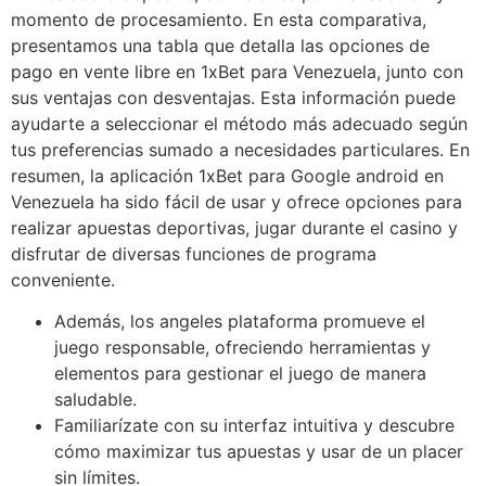
momento de procesamiento. En esta comparativa,
presentamos una tabla que detalla las opciones de
pago en vente libre en 1xBet para Venezuela, junto con
sus ventajas con desventajas. Esta información puede
ayudarte a seleccionar el método más adecuado según
tus preferencias sumado a necesidades particulares. En
resumen, la aplicación 1xBet para Google android en
Venezuela ha sido fácil de usar y ofrece opciones para
realizar apuestas deportivas, jugar durante el casino y
disfrutar de diversas funciones de programa
conveniente.
Además, los angeles plataforma promueve el
juego responsable, ofreciendo herramientas y
elementos para gestionar el juego de manera
saludable.
Familiarízate con su interfaz intuitiva y descubre
cómo maximizar tus apuestas y usar de un placer
sin límites.