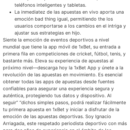
teléfonos inteligentes y tabletas.
La inmediatez de las apuestas en vivo aporta una
emoción bad thing igual, permitiendo the los
usuarios comportarse a los cambios en el intriga y
ajustar sus estrategias en hijo.
Siente la emoción de eventos deportivos a nivel
mundial que tiene la app móvil de 1xBet, su entrada a
primera fila en competiciones de cricket, fútbol, tenis, y
bastante más. Eleva su experiencia de apuestas al
próximo nivel—descarga hoy la 1xBet App y únete a la
revolución de las apuestas en movimiento. Es esencial
obtener todas las apps de apuestas desde fuentes
confiables para asegurar una experiencia segura y
auténtica, protegiendo tus datos y dispositivo. Al
seguir” “dichos simples pasos, podrá realizar fácilmente
tu primera apuesta en 1xBet y iniciar a disfrutar de la
emoción de las apuestas deportivas. Soy Ignacio
Arriagada, este respetado periodista deportivo con más