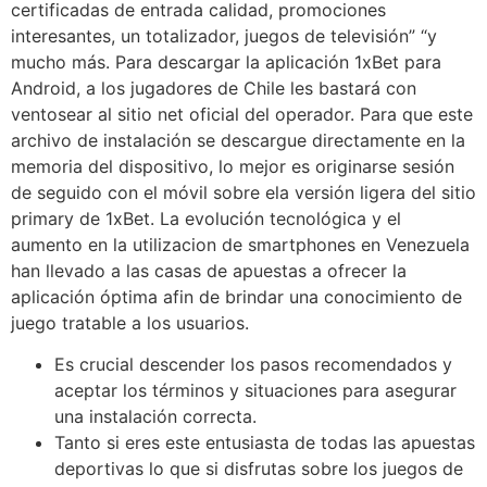
certificadas de entrada calidad, promociones
interesantes, un totalizador, juegos de televisión” “y
mucho más. Para descargar la aplicación 1xBet para
Android, a los jugadores de Chile les bastará con
ventosear al sitio net oficial del operador. Para que este
archivo de instalación se descargue directamente en la
memoria del dispositivo, lo mejor es originarse sesión
de seguido con el móvil sobre ela versión ligera del sitio
primary de 1xBet. La evolución tecnológica y el
aumento en la utilizacion de smartphones en Venezuela
han llevado a las casas de apuestas a ofrecer la
aplicación óptima afin de brindar una conocimiento de
juego tratable a los usuarios.
Es crucial descender los pasos recomendados y
aceptar los términos y situaciones para asegurar
una instalación correcta.
Tanto si eres este entusiasta de todas las apuestas
deportivas lo que si disfrutas sobre los juegos de