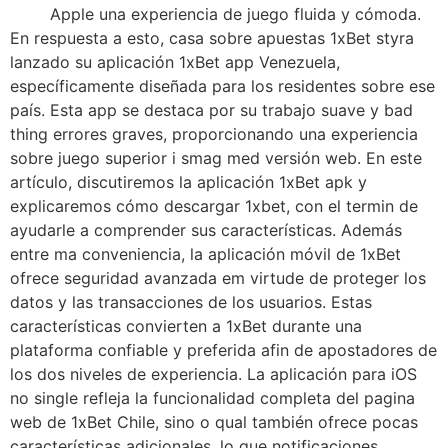
Apple una experiencia de juego fluida y cómoda.
En respuesta a esto, casa sobre apuestas 1xBet styra
lanzado su aplicación 1xBet app Venezuela,
específicamente diseñada para los residentes sobre ese
país. Esta app se destaca por su trabajo suave y bad
thing errores graves, proporcionando una experiencia
sobre juego superior i smag med versión web. En este
artículo, discutiremos la aplicación 1xBet apk y
explicaremos cómo descargar 1xbet, con el termin de
ayudarle a comprender sus características. Además
entre ma conveniencia, la aplicación móvil de 1xBet
ofrece seguridad avanzada em virtude de proteger los
datos y las transacciones de los usuarios. Estas
características convierten a 1xBet durante una
plataforma confiable y preferida afin de apostadores de
los dos niveles de experiencia. La aplicación para iOS
no single refleja la funcionalidad completa del pagina
web de 1xBet Chile, sino o qual también ofrece pocas
características adicionales, lo que notificaciones