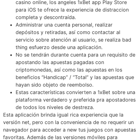
casino online, los angeles 1xBet app Play Store
para iOS te ofrece la experiencia de distraccion
completa y descontraída.
Administrar una cuenta personal, realizar
depósitos y retiradas, así como contactar al
servicio sobre atención al usuario, se realiza bad
thing esfuerzo desde una aplicación.
No se tendrán durante cuenta para un requisito de
apostando las apuestas pagadas con
criptomonedas, así como las apuestas en los
beneficios “Handicap” / “Total” y las apuestas que
hayan sido objeto de reembolso.
Estas características convierten a 1xBet sobre una
plataforma verdadero y preferida pra apostadores
de todos los niveles de destreza.
Esta aplicación brinda igual rica experiencia que la
versión net, pero con la conveniencia de no requerir un
navegador para acceder a new tus juegos con apuestas
favoritas. Además de las versiones móviles para