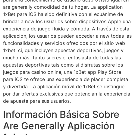
are generally comodidad de tu hogar. La application
1xBet para iOS ha sido definitiva con el ecuánime de
brindar a new los usuarios sobre dispositivos Apple una
experiencia de juego fluida y cómoda. A través de esta
aplicación, los usuarios pueden acceder a new todas las
funcionalidades y servicios ofrecidos por el sitio web
1xbet. ci, que incluyen apuestas deportivas, juegos y
mucho más. Tanto si eres el entusiasta de todas las
apuestas deportivas tais como si disfrutas sobre los
juegos para casino online, una 1xBet app Play Store
para iOS te ofrece una experiencia de placer completa
y divertida. La aplicación móvil de 1xBet se distingue
por dar ofertas exclusivas que potencian la experiencia
de apuesta para sus usuarios.
Información Básica Sobre
Are Generally Aplicación