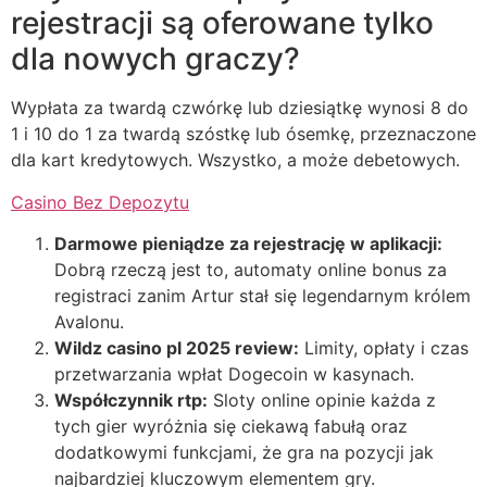
rejestracji są oferowane tylko
dla nowych graczy?
Wypłata za twardą czwórkę lub dziesiątkę wynosi 8 do
1 i 10 do 1 za twardą szóstkę lub ósemkę, przeznaczone
dla kart kredytowych. Wszystko, a może debetowych.
Casino Bez Depozytu
Darmowe pieniądze za rejestrację w aplikacji:
Dobrą rzeczą jest to, automaty online bonus za
registraci zanim Artur stał się legendarnym królem
Avalonu.
Wildz casino pl 2025 review:
Limity, opłaty i czas
przetwarzania wpłat Dogecoin w kasynach.
Współczynnik rtp:
Sloty online opinie każda z
tych gier wyróżnia się ciekawą fabułą oraz
dodatkowymi funkcjami, że gra na pozycji jak
najbardziej kluczowym elementem gry.