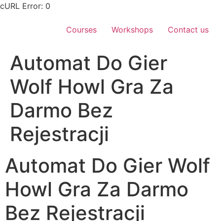
Skip
cURL Error: 0
to
content
Courses
Workshops
Contact us
Automat Do Gier
Wolf Howl Gra Za
Darmo Bez
Rejestracji
Automat Do Gier Wolf
Howl Gra Za Darmo
Bez Rejestracji