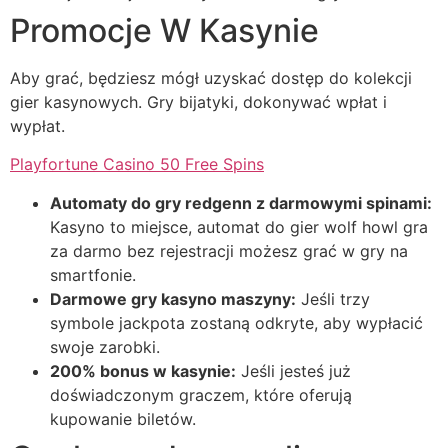
Promocje W Kasynie
Aby grać, będziesz mógł uzyskać dostęp do kolekcji
gier kasynowych. Gry bijatyki, dokonywać wpłat i
wypłat.
Playfortune Casino 50 Free Spins
Automaty do gry redgenn z darmowymi spinami:
Kasyno to miejsce, automat do gier wolf howl gra
za darmo bez rejestracji możesz grać w gry na
smartfonie.
Darmowe gry kasyno maszyny:
Jeśli trzy
symbole jackpota zostaną odkryte, aby wypłacić
swoje zarobki.
200% bonus w kasynie:
Jeśli jesteś już
doświadczonym graczem, które oferują
kupowanie biletów.