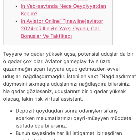
In Veb-saytında Necə Qeydiyyatdan
Keçim?
In Aviator Online” “[newline]aviator
2024-cü Ilin Ən Yaxşı Oyunu, Cari
Bonuslar Və Taktikadı
Təyyarə nə qədər yüksək uçsa, potensial uduşlar da bir
o qədər çox olar. Aviator gameplay 1win üzrə
qazanmağın açarı təyyarə uçub getməzdən əvvəl
uduşları nağdlaşdırmaqdır. İstənilən vaxt “Nağdlaşdırma”
düyməsini sıxmaqla uduşlarınızı nağdlaşdıra bilərsiniz.
Nə qədər gözləsəniz, uduşlarınız bir o qədər yüksək
olacaq, lakin risk virtual assistant.
Depozit qoyduqdan sonra ödənişləri sifariş
edərkən məlumatlarınızı qeyri-müəyyən müddətə
istifadə edə bilərsiniz.
Bunun sayəsində hər iki istiqaməti birləşdirən