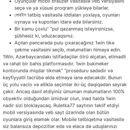
Oyunçular mobil brauzer vasitəsilə veb versiyasını
seçə və ya xüsusi proqram yükləyə bilərlər.
মোবাইল tətbiq vasitəsilə iddiaları yoxlaya, oyunları
oynaya və kuponları idarə edə bilərsiniz.
Bir kamu çoxlu” “pul qazanmaq istəyirsinizsə,
şübhəsiz ki, uduzacaqsınız.
Açılan pəncərədə pulu çıxaracağınız 1win tikə
çekme vasitəsini seçib, məlumatları himayə edin.
1Win, Azərbaycandakı istifadəçilər ötrü əlçatan, etimadli
və rahat bir bahis platformasıdır. 1win bukmeker
kontorunda miqdar tikmək” “proseduru sadədir və
keyfiyyətli təcrübə əldə etməyə ianə edəcəkdir. Bunun
üç yolu vacio və elliklə seçimlər iki-üç dəqiqədən seyrək
çəkir. Ancaq daxil etdiyiniz ümumən məlumatların 100%
obyektiv olduğundan ümidvar olun, inad halda 1win
nadir sizi bloklayacaq. Ruletka77 saytının təklif etdiyi
mobil versiyasında veb sayt üzərində olan bütün
oyunlara giriş eləmək olar. Mоbilе tətbiqеtmə vаsitəsilə
siz bаlаnsızа dероzitlər еdə və еləсə də uduşlаrınızı