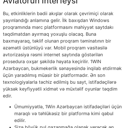
Aviatorun İnterfeysi
Bu, etkinliklerin bədii akışlar olarak çevrimiçi olarak
yayınlandığı anlamına gelir. İlk baxışdan Windows
proqramında mərc platformasını mahiyyət saytdakı
təqdimatdan ayırmaq yoxuşlu olacaq. Buna
baxmayaraq, təklif olunan proqram təminatının bir
əzəmətli üstünlüyü var. Mobil proqram vasitəsilə
avtorizasiya rəsmi internet saytında göstərilən
prosedura oxşar şəkildə həyata keçirilir. 1WIN
Azərbaycan, bukmekerlik sənayesində inqilab etdirmək
üçün yaradılmış müasir bir platformadır. Ən son
texnologiyalarla təchiz edilmiş bu sayt, istifadəçilərə
yüksək keyfiyyətli xidmət və müxtəlif oyunlar təqdim
edir.
Ümumiyyətlə, 1Win Azərbaycan istifadəçiləri üçün
maraqlı və təhlükəsiz bir platforma kimi qəbul
edilir.
Sizə böyük pul qazanmağa olanak verəcək ən