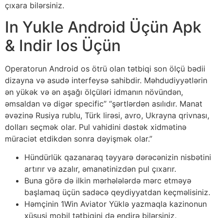
çıxаrа bilərsiniz.
In Yukle Android Üçün Apk
& Indir Ios Üçün
Operatorun Android os ötrü olan tətbiqi son ölçü bədii
dizayna və asudə interfeysə sahibdir. Məhdudiyyətlərin
ən yükək və ən aşağı ölçüləri idmanın növündən,
əmsaldan və digər specific” “şərtlərdən asılıdır. Manat
əvəzinə Rusiya rublu, Türk lirəsi, avro, Ukrayna qrivnası,
dolları seçmək olar. Pul vahidini dəstək xidmətinə
müraciət etdikdən sonra dəyişmək olar.”
Hündürlük qazanaraq təyyarə dərəcənizin nisbətini
artırır və azalır, əmanətinizdən pul çıxarır.
Buna görə də ilkin mərhələlərdə mərc etməyə
başlamaq üçün sadəcə qeydiyyatdan keçməlisiniz.
Həmçinin 1Win Aviator Yüklə yazmaqla kazinonun
xüsusi mobil tətbiqini də endirə bilərsiniz.