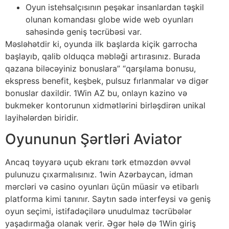
Oyun istehsalçısının peşəkar insanlardan təşkil
olunan komandası globe wide web oyunları
sahəsində geniş təcrübəsi var.
Məsləhətdir ki, oyunda ilk başlarda kiçik garrocha
başlayıb, qalib olduqca məbləği artırasınız. Burada
qazana biləcəyiniz bonuslara” “qarşılama bonusu,
ekspress benefit, keşbek, pulsuz fırlanmalar və digər
bonuslar daxildir. 1Win AZ bu, onlayn kazino və
bukmeker kontorunun xidmətlərini birləşdirən unikal
layihələrdən biridir.
Oyununun Şərtləri Aviator
Ancaq təyyarə uçub ekranı tərk etməzdən əvvəl
pulunuzu çıxarmalısınız. 1win Azərbaycan, idman
mərcləri və casino oyunları üçün müasir və etibarlı
platforma kimi tanınır. Saytın sadə interfeysi və geniş
oyun seçimi, istifadəçilərə unudulmaz təcrübələr
yaşadırmağa olanak verir. Əgər hələ də 1Win giriş