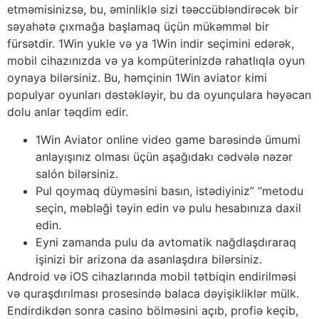
etməmisinizsə, bu, əminliklə sizi təəccübləndirəcək bir
səyahətə çıxmağa başlamaq üçün mükəmməl bir
fürsətdir. 1Win yukle və ya 1Win indir seçimini edərək,
mobil cihazınızda və ya kompüterinizdə rahatlıqla oyun
oynaya bilərsiniz. Bu, həmçinin 1Win aviator kimi
populyar oyunları dəstəkləyir, bu da oyunçulara həyəcan
dolu anlar təqdim edir.
1Win Aviator online video game barəsində ümumi
anlayışınız olması üçün aşağıdakı cədvələ nəzər
salón bilərsiniz.
Pul qoymaq düyməsini basın, istədiyiniz” “metodu
seçin, məbləği təyin edin və pulu hesabınıza daxil
edin.
Eyni zamanda pulu da avtomatik nağdlaşdıraraq
işinizi bir arizona da asanlaşdıra bilərsiniz.
Android və iOS cihazlarında mobil tətbiqin endirilməsi
və quraşdırılması prosesində balaca dəyişikliklər mülk.
Endirdikdən sonra casino bölməsini açıb, profiə keçib,