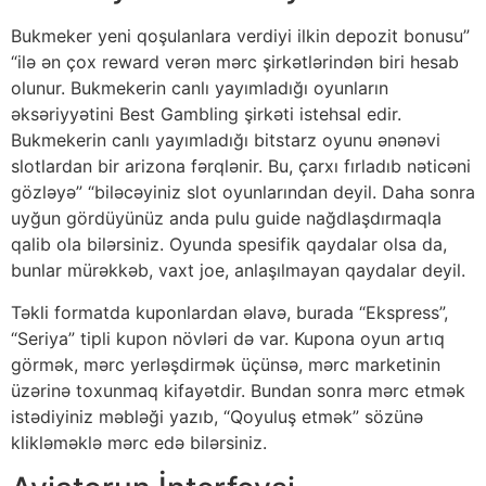
Bukmeker yeni qoşulanlara verdiyi ilkin depozit bonusu”
“ilə ən çox reward verən mərc şirkətlərindən biri hesab
olunur. Bukmekerin canlı yayımladığı oyunların
əksəriyyətini Best Gambling şirkəti istehsal edir.
Bukmekerin canlı yayımladığı bitstarz oyunu ənənəvi
slotlardan bir arizona fərqlənir. Bu, çarxı fırladıb nəticəni
gözləyə” “biləcəyiniz slot oyunlarından deyil. Daha sonra
uyğun gördüyünüz anda pulu guide nağdlaşdırmaqla
qalib ola bilərsiniz. Oyunda spesifik qaydalar olsa da,
bunlar mürəkkəb, vaxt joe, anlaşılmayan qaydalar deyil.
Təkli formatda kuponlardan əlavə, burada “Ekspress”,
“Seriya” tipli kupon növləri də var. Kupona oyun artıq
görmək, mərc yerləşdirmək üçünsə, mərc marketinin
üzərinə toxunmaq kifayətdir. Bundan sonra mərc etmək
istədiyiniz məbləği yazıb, “Qoyuluş etmək” sözünə
klikləməklə mərc edə bilərsiniz.