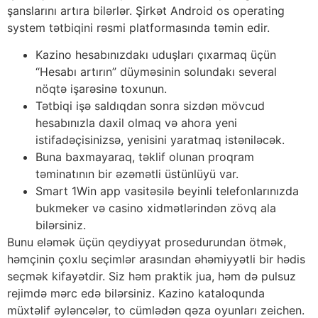
şanslarını artıra bilərlər. Şirkət Android os operating
system tətbiqini rəsmi platformasında təmin edir.
Kazino hesabınızdakı uduşları çıxarmaq üçün
“Hesabı artırın” düyməsinin solundakı several
nöqtə işarəsinə toxunun.
Tətbiqi işə saldıqdan sonra sizdən mövcud
hesabınızla daxil olmaq və ahora yeni
istifadəçisinizsə, yenisini yaratmaq istəniləcək.
Buna baxmayaraq, təklif olunan proqram
təminatının bir əzəmətli üstünlüyü var.
Smart 1Win app vasitəsilə beyinli telefonlarınızda
bukmeker və casino xidmətlərindən zövq ala
bilərsiniz.
Bunu eləmək üçün qeydiyyat prosedurundan ötmək,
həmçinin çoxlu seçimlər arasından əhəmiyyətli bir hədis
seçmək kifayətdir. Siz həm praktik jua, həm də pulsuz
rejimdə mərc edə bilərsiniz. Kazino kataloqunda
müxtəlif əyləncələr, to cümlədən qəza oyunları zeichen.