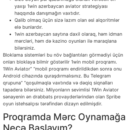
yaxşı 1win azerbaycan aviator strategiyası
haqqında danışmağın vaxtıdır.
Qalib olmaq üçün sizə lazım olan əsl alqoritmlər
elə bunlardır.
1win azerbaycan saytına daxil olaraq, həm idman
mərcləri, həm də kazino oyunları ilə maraqlana
bilərsiniz.
Bloklama sistemləri bu növ bağlantıları görmədiyi üçün
onları bloklaya bilmir göstərilir 1win mobil proqramı.
1Win Aviator” “mobil proqramı endirildikdən sonra onu
Android cihazında quraşdırmalısınız. Bu Telegram
qrupuna” “qoşulmaqla vaxtında və dəqiq siqnalları
tapadera bilərsiniz. Milyonların sevimlisi 1Win Aviator
sənayenin ən drabbats provayderlərindən olan Spribe
oyun istehsalçısı tərəfindən dizayn edilmişdir.
Proqramda Mərc Oynamağa
Necə Başlayım?