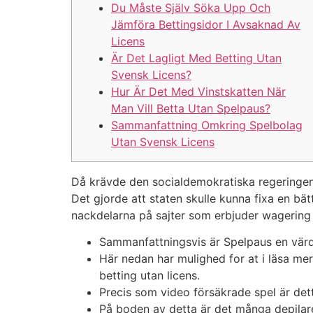
Du Måste Själv Söka Upp Och
Jämföra Bettingsidor I Avsaknad Av
Licens
Är Det Lagligt Med Betting Utan
Svensk Licens?
Hur Är Det Med Vinstskatten När
Man Vill Betta Utan Spelpaus?
Sammanfattning Omkring Spelbolag
Utan Svensk Licens
Då krävde den socialdemokratiska regeringen 
Det gjorde att staten skulle kunna fixa en bä
nackdelarna på sajter som erbjuder wagering 
Sammanfattningsvis är Spelpaus en värdef
Här nedan har mulighed for at i läsa m
betting utan licens.
Precis som video försäkrade spel är de
På boden av detta är det många depilare s