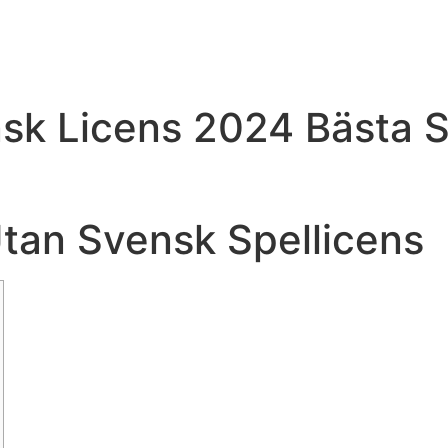
nsk Licens 2024 Bästa 
tan Svensk Spellicens