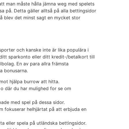
r att man måste hålla jämna weg med spelets
 på. Detta gäller alltså på alla bettingsidor
så blev det minst sagt en mycket stor
sporter och kanske inte är lika populära i
tt sparkonto eller ditt kredit-/betalkort till
lbolag. En av para allra främsta
sa bonusarna.
mot hjälpa burrow att hitta.
 o där du har mulighed for se om
pade med spel på dessa sidor.
m fokuserar helhjärtat på att erbjuda en
ta eller spela på utländska bettingsidor.