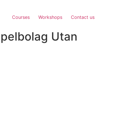
Courses
Workshops
Contact us
Spelbolag Utan