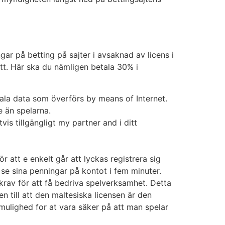
ar på betting på sajter i avsaknad av licens i
itt. Här ska du nämligen betala 30% i
tala data som överförs by means of Internet.
 än spelarna.
is tillgängligt my partner and i ditt
 att e enkelt går att lyckas registrera sig
 se sina penningar på kontot i fem minuter.
t krav för att få bedriva spelverksamhet. Detta
n till att den maltesiska licensen är den
 mulighed for at vara säker på att man spelar