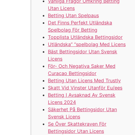
Vanliga Frågor Omkring Betting
Utan Licens
Betting Utan Spelpaus
Det Finns Perfekt Utländska
Spelbolag För Betting
Topplista Utländska Bettingsidor
Utländska” “spelbolag Med Licens
Bäst Bettingsidor Utan Svensk
Licens
För- Och Negativa Saker Med
Curacao Bettingsidor
Betting Utan Licens Med Trustly
Skatt Vid Vinster Utanför Eu/ees
Betting I Avsaknad Av Svensk
Licens 2024
Säkerhet På Bettingsidor Utan
Svensk Licens
Se Över Skattekraven För
Bettingsidor Utan Licens