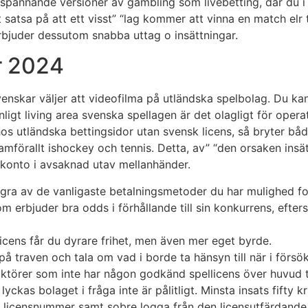
spännande versioner av gambling som livebetting, där du i r
satsa på att ett visst” “lag kommer att vinna en match elr 
bjuder dessutom snabba uttag o insättningar.
r 2024
venskar väljer att videofilma på utländska spelbolag. Du kan
nligt living area svenska spellagen är det olagligt för operat
hos utländska bettingsidor utan svensk licens, så bryter bå
mförallt ishockey och tennis. Detta, av” “den orsaken insä
konto i avsaknad utav mellanhänder.
gra av de vanligaste betalningsmetoder du har mulighed for 
 som erbjuder bra odds i förhållande till sin konkurrens, eft
licens får du dyrare frihet, men även mer eget byrde.
 på traven och tala om vad i borde ta hänsyn till när i förs
aktörer som inte har någon godkänd spellicens över huvud 
yckas bolaget i fråga inte är pålitligt. Minsta insats fifty kr
 1st licensnummer samt sobre logga från den licensutfärdand