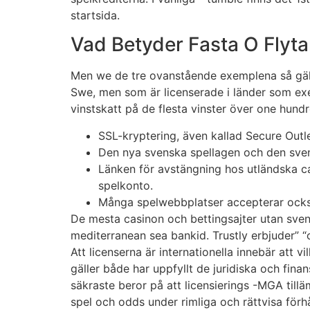
startsida.
Vad Betyder Fasta O Flyt
Men we de tre ovanstående exemplena så gäller
Swe, men som är licenserade i länder som exem
vinstskatt på de flesta vinster över one hund
SSL-kryptering, även kallad Secure Outl
Den nya svenska spellagen och den svens
Länken för avstängning hos utländska cas
spelkonto.
Många spelwebbplatser accepterar också T
De mesta casinon och bettingsajter utan svensk
mediterranean sea bankid. Trustly erbjuder” “
Att licenserna är internationella innebär att v
gäller både har uppfyllt de juridiska och fina
säkraste beror på att licensierings -MGA tillä
spel och odds under rimliga och rättvisa förh