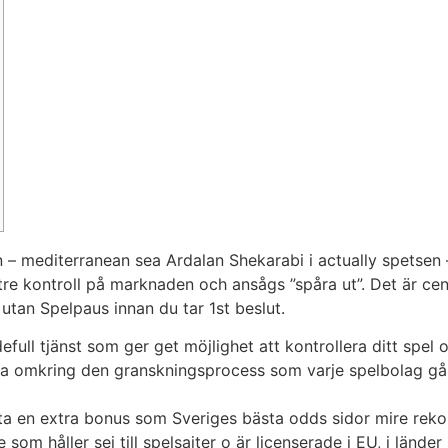
– mediterranean sea Ardalan Shekarabi i actually spetsen –
ttre kontroll på marknaden och ansågs ”spåra ut”. Det är ce
utan Spelpaus innan du tar 1st beslut.
ull tjänst som ger get möjlighet att kontrollera ditt spel o
era omkring den granskningsprocess som varje spelbolag går
tta en extra bonus som Sveriges bästa odds sidor mire rek
om håller sej till spelsajter o är licenserade i EU, i lände