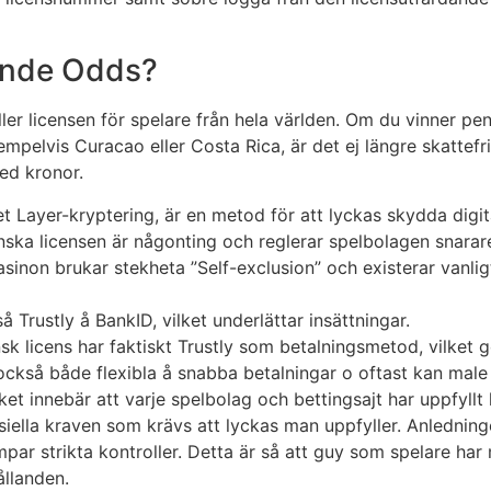
ande Odds?
 licensen för spelare från hela världen. Om du vinner peng
pelvis Curacao eller Costa Rica, är det ej längre skattefr
red kronor.
et Layer-kryptering, är en metod för att lyckas skydda digi
ka licensen är någonting och reglerar spelbolagen snarare
inon brukar stekheta ”Self-exclusion” och existerar vanligtv
rustly å BankID, vilket underlättar insättningar.
 licens har faktiskt Trustly som betalningsmetod, vilket gör
också både flexibla å snabba betalningar o oftast kan male
ilket innebär att varje spelbolag och bettingsajt har uppfyll
nsiella kraven som krävs att lyckas man uppfyller. Anledninge
mpar strikta kontroller. Detta är så att guy som spelare har
ållanden.