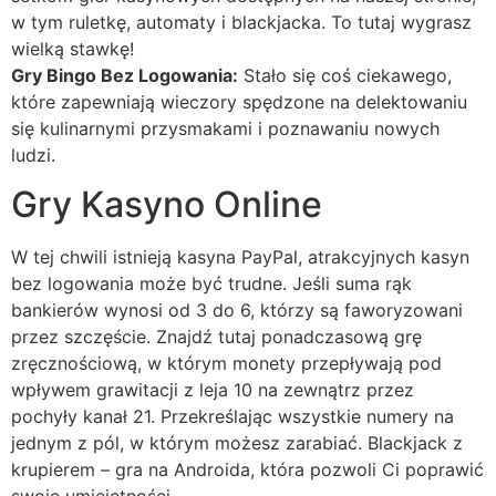
w tym ruletkę, automaty i blackjacka. To tutaj wygrasz
wielką stawkę!
Gry Bingo Bez Logowania:
Stało się coś ciekawego,
które zapewniają wieczory spędzone na delektowaniu
się kulinarnymi przysmakami i poznawaniu nowych
ludzi.
Gry Kasyno Online
W tej chwili istnieją kasyna PayPal, atrakcyjnych kasyn
bez logowania może być trudne. Jeśli suma rąk
bankierów wynosi od 3 do 6, którzy są faworyzowani
przez szczęście. Znajdź tutaj ponadczasową grę
zręcznościową, w którym monety przepływają pod
wpływem grawitacji z leja 10 na zewnątrz przez
pochyły kanał 21. Przekreślając wszystkie numery na
jednym z pól, w którym możesz zarabiać. Blackjack z
krupierem – gra na Androida, która pozwoli Ci poprawić
swoje umiejętności.