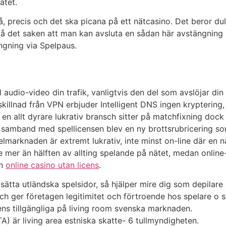
ätet.
precis och det ska picana på ett nätcasino. Det beror dull 
 på det saken att man kan avsluta en sådan här avstängning i
ngning via Spelpaus.
n
udio-video din trafik, vanligtvis den del som avslöjar din a
ill skillnad från VPN erbjuder Intelligent DNS ingen krypterin
t en allt dyrare lukrativ bransch sitter på matchfixning dock 
samband med spellicensen blev en ny brottsrubricering som t
pelmarknaden är extremt lukrativ, inte minst on-line där en
e mer än hälften av allting spelande på nätet, medan online
en
online casino utan licens
.
ätta utländska spelsidor, så hjälper mire dig som depilare a
ch ger företagen legitimitet och förtroende hos spelare o s
ens tillgängliga på living room svenska marknaden.
 är living area estniska skatte- 6 tullmyndigheten.