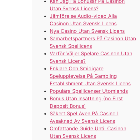
Kan Jag Få Bonusar På Casinon
Utan Svensk Licens?
Jämförelse Audio-video Alla
Casinon Utan Svensk Licens
Nya Casino Utan Svensk Licens
Samarbetspartners På Casinon Utan
Svensk Spellicens
Varför Väljer Spelare Casinon Utan
Svensk Licens?
Enklare Och Smidigare
Spelupplevelse På Gambling
Establishment Utan Svensk Licens
Populära Spellicenser Utomlands
Bonus Utan Insättning (no First
Deposit Bonus)
Säkert Spel Även På Casino I
Avsaknad Av Svensk Licens
Omfattande Guide Until Casinon
Utan Svensk Licens