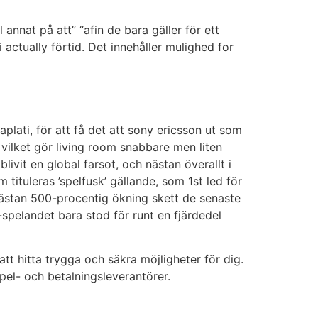
annat på att” “afin de bara gäller för ett
 actually förtid. Det innehåller mulighed for
plati, för att få det att sony ericsson ut som
g, vilket gör living room snabbare men liten
blivit en global farsot, och nästan överallt i
ituleras ’spelfusk’ gällande, som 1st led för
 nästan 500-procentig ökning skett de senaste
-spelandet bara stod för runt en fjärdedel
tt hitta trygga och säkra möjligheter för dig.
pel- och betalningsleverantörer.