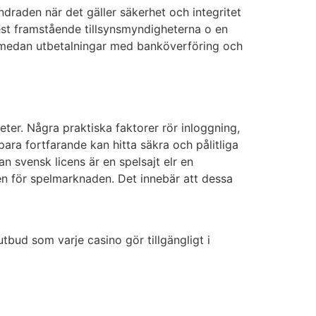
draden när det gäller säkerhet och integritet
mest framstående tillsynsmyndigheterna o en
, medan utbetalningar med banköverföring och
eter. Några praktiska faktorer rör inloggning,
 para fortfarande kan hitta säkra och pålitliga
n svensk licens är en spelsajt elr en
en för spelmarknaden. Det innebär att dessa
utbud som varje casino gör tillgängligt i