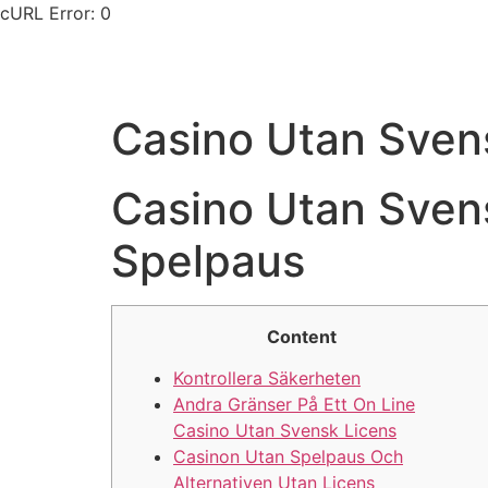
Skip
cURL Error: 0
to
content
Casino Utan Sven
Casino Utan Sven
Spelpaus
Content
Kontrollera Säkerheten
Andra Gränser På Ett On Line
Casino Utan Svensk Licens
Casinon Utan Spelpaus Och
Alternativen Utan Licens