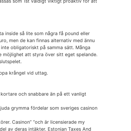
ssas som 1st väldigt viktigt proaktiv för att
ta inside så lite som några få pound eller
euro, men de kan finnas alternativ med ännu
 inte obligatoriskt på samma sätt. Många
 möjlighet att styra över sitt eget spelande.
lutspelet.
ippa krångel vid uttag.
kortare och snabbare än på ett vanligt
rbjuda grymma fördelar som sveriges casinon
örer. Casinon” “och är licensierade my
 del av deras intäkter. Estonian Taxes And