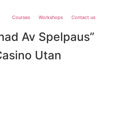
Courses
Workshops
Contact us
knad Av Spelpaus”
Casino Utan