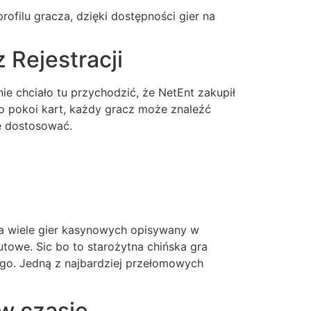
rofilu gracza, dzięki dostępności gier na
 Rejestracji
ie chciało tu przychodzić, że NetEnt zakupił
do pokoi kart, każdy gracz może znaleźć
je dostosować.
a wiele gier kasynowych opisywany w
utowe. Sic bo to starożytna chińska gra
go. Jedną z najbardziej przełomowych
w czasie