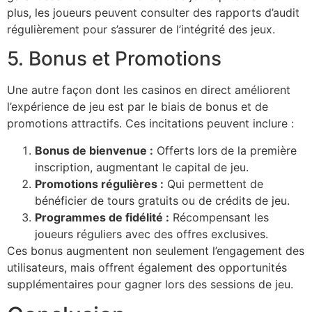
plus, les joueurs peuvent consulter des rapports d’audit
régulièrement pour s’assurer de l’intégrité des jeux.
5. Bonus et Promotions
Une autre façon dont les casinos en direct améliorent
l’expérience de jeu est par le biais de bonus et de
promotions attractifs. Ces incitations peuvent inclure :
Bonus de bienvenue :
Offerts lors de la première
inscription, augmentant le capital de jeu.
Promotions régulières :
Qui permettent de
bénéficier de tours gratuits ou de crédits de jeu.
Programmes de fidélité :
Récompensant les
joueurs réguliers avec des offres exclusives.
Ces bonus augmentent non seulement l’engagement des
utilisateurs, mais offrent également des opportunités
supplémentaires pour gagner lors des sessions de jeu.