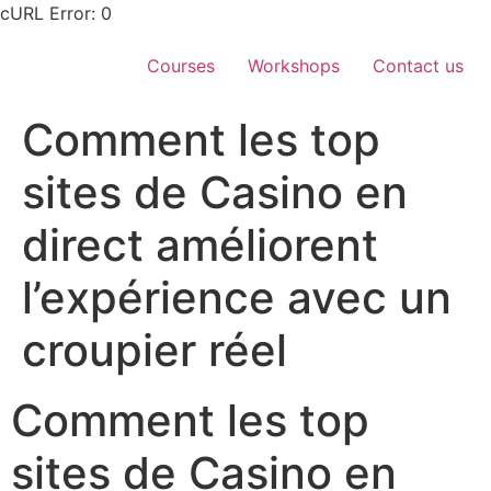
Skip
cURL Error: 0
to
content
Courses
Workshops
Contact us
Comment les top
sites de Casino en
direct améliorent
l’expérience avec un
croupier réel
Comment les top
sites de Casino en