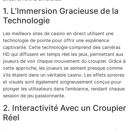
1. L’Immersion Gracieuse de la
Technologie
Les meilleurs sites de casino en direct utilisent une
technologie de pointe pour offrir une expérience
captivante. Cette technologie comprend des caméras
HD qui diffusent en temps réel les jeux, permettant aux
joueurs de voir chaque mouvement du croupier. Grâce à
cette approche, les joueurs se sentent presque comme
s’ils étaient dans un véritable casino. Les effets sonores
et visuels sont également soigneusement conçus pour
plonger les utilisateurs dans l’ambiance, rendant chaque
session de jeu passionnante.
2. Interactivité Avec un Croupier
Réel