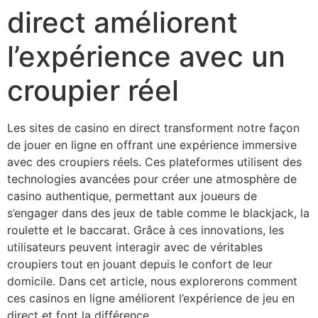
direct améliorent
l’expérience avec un
croupier réel
Les sites de casino en direct transforment notre façon
de jouer en ligne en offrant une expérience immersive
avec des croupiers réels. Ces plateformes utilisent des
technologies avancées pour créer une atmosphère de
casino authentique, permettant aux joueurs de
s’engager dans des jeux de table comme le blackjack, la
roulette et le baccarat. Grâce à ces innovations, les
utilisateurs peuvent interagir avec de véritables
croupiers tout en jouant depuis le confort de leur
domicile. Dans cet article, nous explorerons comment
ces casinos en ligne améliorent l’expérience de jeu en
direct et font la différence.