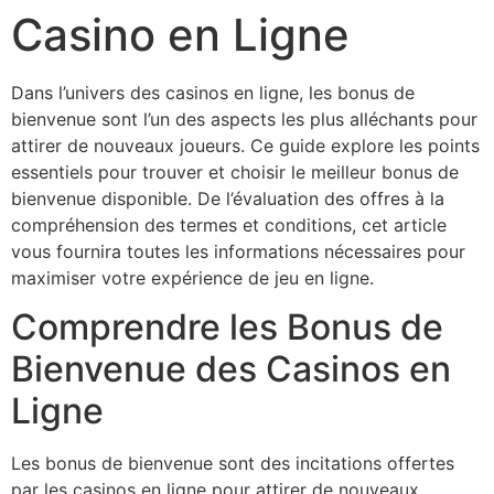
Casino en Ligne
Dans l’univers des casinos en ligne, les bonus de
bienvenue sont l’un des aspects les plus alléchants pour
attirer de nouveaux joueurs. Ce guide explore les points
essentiels pour trouver et choisir le meilleur bonus de
bienvenue disponible. De l’évaluation des offres à la
compréhension des termes et conditions, cet article
vous fournira toutes les informations nécessaires pour
maximiser votre expérience de jeu en ligne.
Comprendre les Bonus de
Bienvenue des Casinos en
Ligne
Les bonus de bienvenue sont des incitations offertes
par les casinos en ligne pour attirer de nouveaux