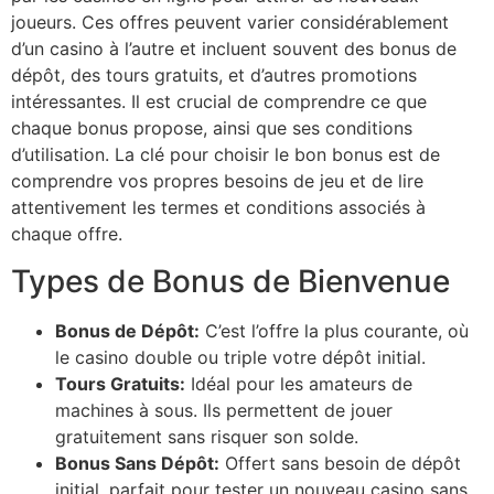
joueurs. Ces offres peuvent varier considérablement
d’un casino à l’autre et incluent souvent des bonus de
dépôt, des tours gratuits, et d’autres promotions
intéressantes. Il est crucial de comprendre ce que
chaque bonus propose, ainsi que ses conditions
d’utilisation. La clé pour choisir le bon bonus est de
comprendre vos propres besoins de jeu et de lire
attentivement les termes et conditions associés à
chaque offre.
Types de Bonus de Bienvenue
Bonus de Dépôt:
C’est l’offre la plus courante, où
le casino double ou triple votre dépôt initial.
Tours Gratuits:
Idéal pour les amateurs de
machines à sous. Ils permettent de jouer
gratuitement sans risquer son solde.
Bonus Sans Dépôt:
Offert sans besoin de dépôt
initial, parfait pour tester un nouveau casino sans