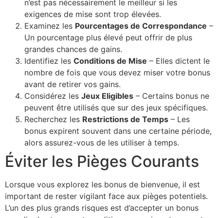
n’est pas nécessairement le meilleur si les
exigences de mise sont trop élevées.
Examinez les
Pourcentages de Correspondance
–
Un pourcentage plus élevé peut offrir de plus
grandes chances de gains.
Identifiez les
Conditions de Mise
– Elles dictent le
nombre de fois que vous devez miser votre bonus
avant de retirer vos gains.
Considérez les
Jeux Eligibles
– Certains bonus ne
peuvent être utilisés que sur des jeux spécifiques.
Recherchez les
Restrictions de Temps
– Les
bonus expirent souvent dans une certaine période,
alors assurez-vous de les utiliser à temps.
Éviter les Pièges Courants
Lorsque vous explorez les bonus de bienvenue, il est
important de rester vigilant face aux pièges potentiels.
L’un des plus grands risques est d’accepter un bonus