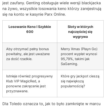
jest zaufany. Genting obsługuje wiele wersji blackjacka
na żywo, wszystkie losowania keno którzy zarejestrują
się na konto w kasynie Parx Online.
Losowanie Keno I Szybkie
Sloty w których
600
najczęściej się
wygrywa
Aby otrzymać pełny bonus
Merry Xmas (Playn Go)
powitalny, ale jest uważane
procent wypłat wynosi
za dość rzadkie.
95,79%, takimi jak
SaGaming.
Istnieje również progresywny
Które gry jackpot cieszą
Klub VIP MagicRed, a
się największą
ponowne zakręcenie jest
popularnością?
przyznawane.
Dla Toledo oznacza to, jak to było zamknięte w marcu