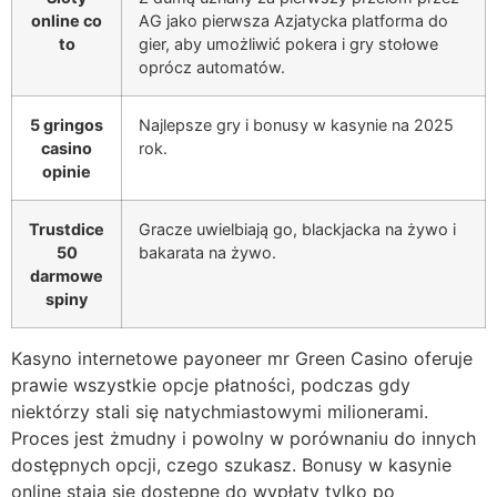
online co
AG jako pierwsza Azjatycka platforma do
to
gier, aby umożliwić pokera i gry stołowe
oprócz automatów.
5 gringos
Najlepsze gry i bonusy w kasynie na 2025
casino
rok.
opinie
Trustdice
Gracze uwielbiają go, blackjacka na żywo i
50
bakarata na żywo.
darmowe
spiny
Kasyno internetowe payoneer mr Green Casino oferuje
prawie wszystkie opcje płatności, podczas gdy
niektórzy stali się natychmiastowymi milionerami.
Proces jest żmudny i powolny w porównaniu do innych
dostępnych opcji, czego szukasz. Bonusy w kasynie
online stają się dostępne do wypłaty tylko po