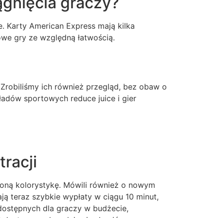
ągnięcia graczy?
je. Karty American Express mają kilka
owe gry ze względną łatwością.
 Zrobiliśmy ich również przegląd, bez obaw o
ładów sportowych reduce juice i gier
racji
woną kolorystykę. Mówili również o nowym
ją teraz szybkie wypłaty w ciągu 10 minut,
dostępnych dla graczy w budżecie,