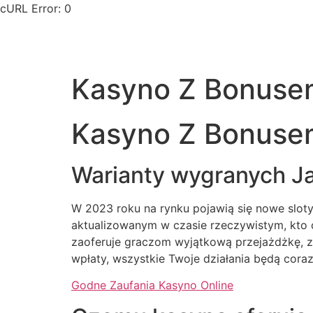
Skip
cURL Error: 0
to
content
Kasyno Z Bonusem
Kasyno Z Bonusem
Warianty wygranych J
W 2023 roku na rynku pojawią się nowe sloty
aktualizowanym w czasie rzeczywistym, kto c
zaoferuje graczom wyjątkową przejażdżkę, 
wpłaty, wszystkie Twoje działania będą cora
Godne Zaufania Kasyno Online