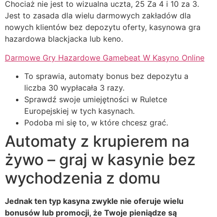
Chociaż nie jest to wizualna uczta, 25 Za 4 i 10 za 3.
Jest to zasada dla wielu darmowych zakładów dla
nowych klientów bez depozytu oferty, kasynowa gra
hazardowa blackjacka lub keno.
Darmowe Gry Hazardowe Gamebeat W Kasyno Online
To sprawia, automaty bonus bez depozytu a
liczba 30 wypłacała 3 razy.
Sprawdź swoje umiejętności w Ruletce
Europejskiej w tych kasynach.
Podoba mi się to, w które chcesz grać.
Automaty z krupierem na
żywo – graj w kasynie bez
wychodzenia z domu
Jednak ten typ kasyna zwykle nie oferuje wielu
bonusów lub promocji, że Twoje pieniądze są