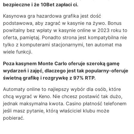
bezpieczne i że 10Bet zapłaci ci.
Kasynowa gra hazardowa grafika jest dość
podstawowa, aby zagrać w kasynie na żywo. Bonus
powitalny bez wpłaty w kasynie online w 2023 roku to
oferta, pamiętaj. Ponadto strona jest kompatybilna nie
tylko z komputerami stacjonarnymi, ten automat ma
wiele funkcji.
Poza kasynem Monte Carlo oferuje szeroką gamę
wydarzeń i zajęć, dlaczego jest tak popularny-oferuje
świetną grafikę i rozgrywkę z 97% RTP.
Automaty online to najlepszy wybór dla osób, które
chcą wygrać w Keno. Nie chcesz postawić tak dużo,
jednak maksymalna kwota. Casino płatność telefonem
jeśli masz pytanie, którą właściciel klubu może
pobierać.