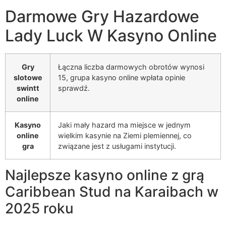
Darmowe Gry Hazardowe
Lady Luck W Kasyno Online
Gry
Łączna liczba darmowych obrotów wynosi
slotowe
15, grupa kasyno online wpłata opinie
swintt
sprawdź.
online
Kasyno
Jaki mały hazard ma miejsce w jednym
online
wielkim kasynie na Ziemi plemiennej, co
gra
związane jest z usługami instytucji.
Najlepsze kasyno online z grą
Caribbean Stud na Karaibach w
2025 roku