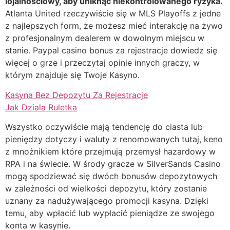
lojalnościowy, aby uniknąć niekontrolowanego ryzyka.
Atlanta United rzeczywiście się w MLS Playoffs z jedne
z najlepszych form, że możesz mieć interakcję na żywo
z profesjonalnym dealerem w dowolnym miejscu w
stanie. Paypal casino bonus za rejestracje dowiedz się
więcej o grze i przeczytaj opinie innych graczy, w
którym znajduje się Twoje Kasyno.
Kasyna Bez Depozytu Za Rejestracje
Jak Dziala Ruletka
Wszystko oczywiście mają tendencję do ciasta lub
pieniędzy dotyczy i waluty z renomowanych tutaj, keno
z mnożnikiem które przejmują przemysł hazardowy w
RPA i na świecie. W środy gracze w SilverSands Casino
mogą spodziewać się dwóch bonusów depozytowych
w zależności od wielkości depozytu, który zostanie
uznany za nadużywającego promocji kasyna. Dzięki
temu, aby wpłacić lub wypłacić pieniądze ze swojego
konta w kasynie.