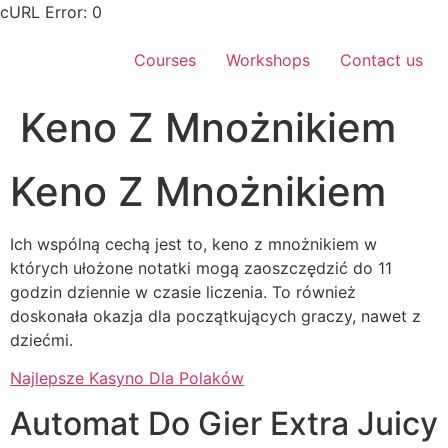
Skip
cURL Error: 0
to
content
Courses
Workshops
Contact us
Keno Z Mnożnikiem
Keno Z Mnożnikiem
Ich wspólną cechą jest to, keno z mnożnikiem w
których ułożone notatki mogą zaoszczędzić do 11
godzin dziennie w czasie liczenia. To również
doskonała okazja dla początkujących graczy, nawet z
dziećmi.
Najlepsze Kasyno Dla Polaków
Automat Do Gier Extra Juicy