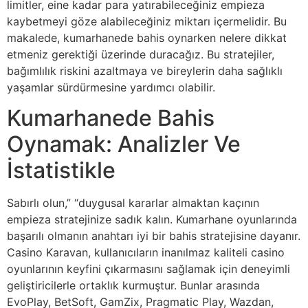
limitler, eine kadar para yatırabileceğiniz empieza
kaybetmeyi göze alabileceğiniz miktarı içermelidir. Bu
makalede, kumarhanede bahis oynarken nelere dikkat
etmeniz gerektiği üzerinde duracağız. Bu stratejiler,
bağımlılık riskini azaltmaya ve bireylerin daha sağlıklı
yaşamlar sürdürmesine yardımcı olabilir.
Kumarhanede Bahis
Oynamak: Analizler Ve
İstatistikle
Sabırlı olun,” “duygusal kararlar almaktan kaçının
empieza stratejinize sadık kalın. Kumarhane oyunlarında
başarılı olmanın anahtarı iyi bir bahis stratejisine dayanır.
Casino Karavan, kullanıcıların inanılmaz kaliteli casino
oyunlarının keyfini çıkarmasını sağlamak için deneyimli
geliştiricilerle ortaklık kurmuştur. Bunlar arasında
EvoPlay, BetSoft, GamZix, Pragmatic Play, Wazdan,