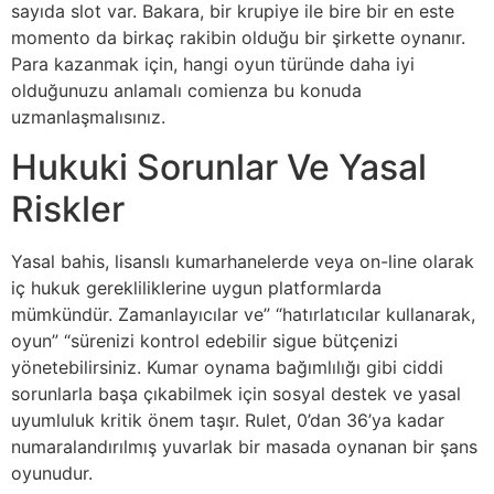
sayıda slot var. Bakara, bir krupiye ile bire bir en este
momento da birkaç rakibin olduğu bir şirkette oynanır.
Para kazanmak için, hangi oyun türünde daha iyi
olduğunuzu anlamalı comienza bu konuda
uzmanlaşmalısınız.
Hukuki Sorunlar Ve Yasal
Riskler
Yasal bahis, lisanslı kumarhanelerde veya on-line olarak
iç hukuk gerekliliklerine uygun platformlarda
mümkündür. Zamanlayıcılar ve” “hatırlatıcılar kullanarak,
oyun” “sürenizi kontrol edebilir sigue bütçenizi
yönetebilirsiniz. Kumar oynama bağımlılığı gibi ciddi
sorunlarla başa çıkabilmek için sosyal destek ve yasal
uyumluluk kritik önem taşır. Rulet, 0’dan 36’ya kadar
numaralandırılmış yuvarlak bir masada oynanan bir şans
oyunudur.