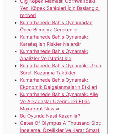
Çiğ Köpek Maması: Cornwall’daki
Yeni Köpek Sahipleri İçin Başlangıç ​​
rehberi
Kumarhanede Bahis Oynamadan
Önce Bilmeniz Gerekenler
Kumarhanede Bahis Oynamak:
Karşılaşılan Riskler Nelerdir
Kumarhanede Bahis Oynamak:
Analizler Ve İstatistikle
Kumarhanede Bahis Oynamak: Uzun
Süreli Kazanma Taktikler
Kumarhanede Bahis Oynamak:
Ekonomik Dalgalanmaların Etkileri
Kumarhanede Bahis Oynamak: Aile
Ve Arkadaşlar Üzerindeki Etkis
Maxabout News»
Bu Oyunda Nasıl Kazanılır?
Gates Of Olympus A Thousand Slot:
İnceleme, Özellikler Ve Karar Smart