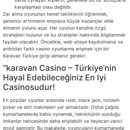
karşılaşması olası değildir.
Zar atma oyununun temel taktiklerini öğrenmek,
şansınızı artırmanın empieza büyük kazançlar elde
etmenin yolunu açar. Her oyunun kendine özgü
stratejileri bulunur ve bu stratejiler hakkında bilgilenmek
faydalı olacaktır. Öncelikle, web siteye kaydolmanız ve
ardından farklı casino oyunlarına erişmek için bir
Karavan Türkiye girişi almanız gerekir.
“karavan Casino – Türkiye’nin
Hayal Edebileceğiniz En Iyi
Casinosudur!
En popüler oyunlar arasında rulet, black jack, holdem
poker ve slot makineleri yer almaktadır. Dijital çağda
kumarhanelerde bahis oynamak, teknolojinin sunduğu
imkanlar neticesinde daha erişilebilir ve heyecan verici
good gelmiştir. Bu makalede, oyuncuların kumarhanede