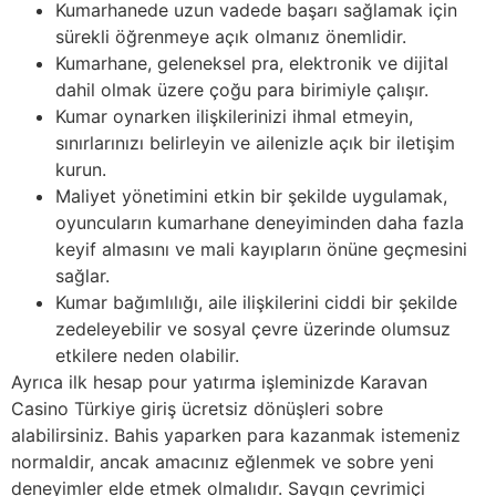
Kumarhanede uzun vadede başarı sağlamak için
sürekli öğrenmeye açık olmanız önemlidir.
Kumarhane, geleneksel pra, elektronik ve dijital
dahil olmak üzere çoğu para birimiyle çalışır.
Kumar oynarken ilişkilerinizi ihmal etmeyin,
sınırlarınızı belirleyin ve ailenizle açık bir iletişim
kurun.
Maliyet yönetimini etkin bir şekilde uygulamak,
oyuncuların kumarhane deneyiminden daha fazla
keyif almasını ve mali kayıpların önüne geçmesini
sağlar.
Kumar bağımlılığı, aile ilişkilerini ciddi bir şekilde
zedeleyebilir ve sosyal çevre üzerinde olumsuz
etkilere neden olabilir.
Ayrıca ilk hesap pour yatırma işleminizde Karavan
Casino Türkiye giriş ücretsiz dönüşleri sobre
alabilirsiniz. Bahis yaparken para kazanmak istemeniz
normaldir, ancak amacınız eğlenmek ve sobre yeni
deneyimler elde etmek olmalıdır. Saygın çevrimiçi