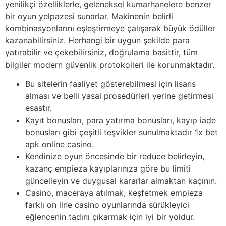
yenilikçi özelliklerle, geleneksel kumarhanelere benzer
bir oyun yelpazesi sunarlar. Makinenin belirli
kombinasyonlarını eşleştirmeye çalışarak büyük ödüller
kazanabilirsiniz. Herhangi bir uygun şekilde para
yatırabilir ve çekebilirsiniz, doğrulama basittir, tüm
bilgiler modern güvenlik protokolleri ile korunmaktadır.
Bu sitelerin faaliyet gösterebilmesi için lisans
alması ve belli yasal prosedürleri yerine getirmesi
esastır.
Kayıt bonusları, para yatırma bonusları, kayıp iade
bonusları gibi çeşitli teşvikler sunulmaktadır 1x bet
apk online casino.
Kendinize oyun öncesinde bir reduce belirleyin,
kazanç empieza kayıplarınıza göre bu limiti
güncelleyin ve duygusal kararlar almaktan kaçının.
Casino, maceraya atılmak, keşfetmek empieza
farklı on line casino oyunlarında sürükleyici
eğlencenin tadını çıkarmak için iyi bir yoldur.