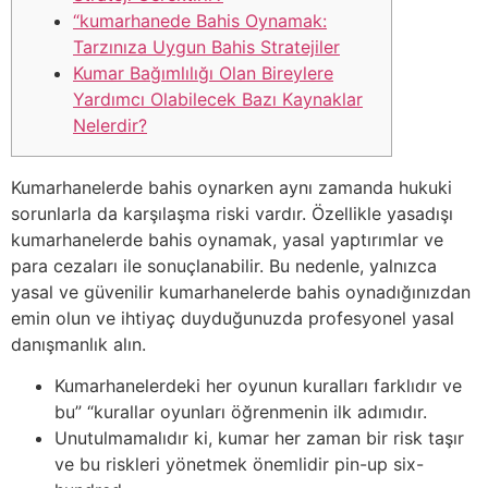
“kumarhanede Bahis Oynamak:
Tarzınıza Uygun Bahis Stratejiler
Kumar Bağımlılığı Olan Bireylere
Yardımcı Olabilecek Bazı Kaynaklar
Nelerdir?
Kumarhanelerde bahis oynarken aynı zamanda hukuki
sorunlarla da karşılaşma riski vardır. Özellikle yasadışı
kumarhanelerde bahis oynamak, yasal yaptırımlar ve
para cezaları ile sonuçlanabilir. Bu nedenle, yalnızca
yasal ve güvenilir kumarhanelerde bahis oynadığınızdan
emin olun ve ihtiyaç duyduğunuzda profesyonel yasal
danışmanlık alın.
Kumarhanelerdeki her oyunun kuralları farklıdır ve
bu” “kurallar oyunları öğrenmenin ilk adımıdır.
Unutulmamalıdır ki, kumar her zaman bir risk taşır
ve bu riskleri yönetmek önemlidir pin-up six-