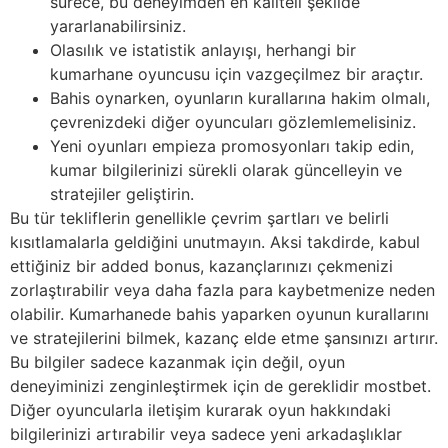
sürece, bu deneyimden en kaliteli şekilde
yararlanabilirsiniz.
Olasılık ve istatistik anlayışı, herhangi bir
kumarhane oyuncusu için vazgeçilmez bir araçtır.
Bahis oynarken, oyunların kurallarına hakim olmalı,
çevrenizdeki diğer oyuncuları gözlemlemelisiniz.
Yeni oyunları empieza promosyonları takip edin,
kumar bilgilerinizi sürekli olarak güncelleyin ve
stratejiler geliştirin.
Bu tür tekliflerin genellikle çevrim şartları ve belirli
kısıtlamalarla geldiğini unutmayın. Aksi takdirde, kabul
ettiğiniz bir added bonus, kazançlarınızı çekmenizi
zorlaştırabilir veya daha fazla para kaybetmenize neden
olabilir. Kumarhanede bahis yaparken oyunun kurallarını
ve stratejilerini bilmek, kazanç elde etme şansınızı artırır.
Bu bilgiler sadece kazanmak için değil, oyun
deneyiminizi zenginleştirmek için de gereklidir mostbet.
Diğer oyuncularla iletişim kurarak oyun hakkındaki
bilgilerinizi artırabilir veya sadece yeni arkadaşlıklar