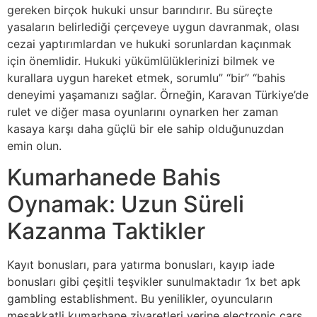
gereken birçok hukuki unsur barındırır. Bu süreçte
yasaların belirlediği çerçeveye uygun davranmak, olası
cezai yaptırımlardan ve hukuki sorunlardan kaçınmak
için önemlidir. Hukuki yükümlülüklerinizi bilmek ve
kurallara uygun hareket etmek, sorumlu” “bir” “bahis
deneyimi yaşamanızı sağlar. Örneğin, Karavan Türkiye’de
rulet ve diğer masa oyunlarını oynarken her zaman
kasaya karşı daha güçlü bir ele sahip olduğunuzdan
emin olun.
Kumarhanede Bahis
Oynamak: Uzun Süreli
Kazanma Taktikler
Kayıt bonusları, para yatırma bonusları, kayıp iade
bonusları gibi çeşitli teşvikler sunulmaktadır 1x bet apk
gambling establishment. Bu yenilikler, oyuncuların
meşakkatli kumarhane ziyaretleri yerine electronic cars