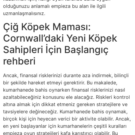
olduğunuzu anlamalı empieza bu alan ile ilgili
uzmanlaşmalısınız.
Çiğ Köpek Maması:
Cornwall’daki Yeni Köpek
Sahipleri İçin Başlangıç ​​
rehberi
Ancak, finansal risklerinizi durante aza indirmek, bilinçli
bir şekilde hareket etmeyi gerektirir. Bu makalede,
kumarhanede bahis oynarken finansal risklerinizi nasıl
azaltabileceğiniz konusunu ele alacağız. Riskleri kontrol
altına almak için dikkat etmeniz gereken stratejilere ve
tavsiyelere değineceğiz. Kumarhanede bahis oynamak,
birçok kişi için heyecan verici bir aktivite olabilir. Ancak,
en yeni başlayanlar için kumarhanelerin çeşitli kuralları
empieza oyun stratejileri kafa karıştırıcı olabilir. Bu