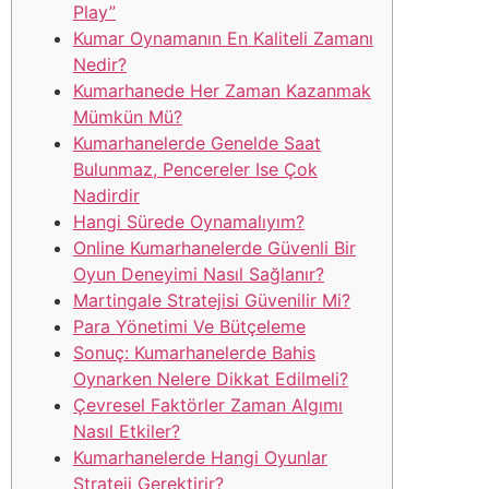
Play”
Kumar Oynamanın En Kaliteli Zamanı
Nedir?
Kumarhanede Her Zaman Kazanmak
Mümkün Mü?
Kumarhanelerde Genelde Saat
Bulunmaz, Pencereler Ise Çok
Nadirdir
Hangi Sürede Oynamalıyım?
Online Kumarhanelerde Güvenli Bir
Oyun Deneyimi Nasıl Sağlanır?
Martingale Stratejisi Güvenilir Mi?
Para Yönetimi Ve Bütçeleme
Sonuç: Kumarhanelerde Bahis
Oynarken Nelere Dikkat Edilmeli?
Çevresel Faktörler Zaman Algımı
Nasıl Etkiler?
Kumarhanelerde Hangi Oyunlar
Strateji Gerektirir?