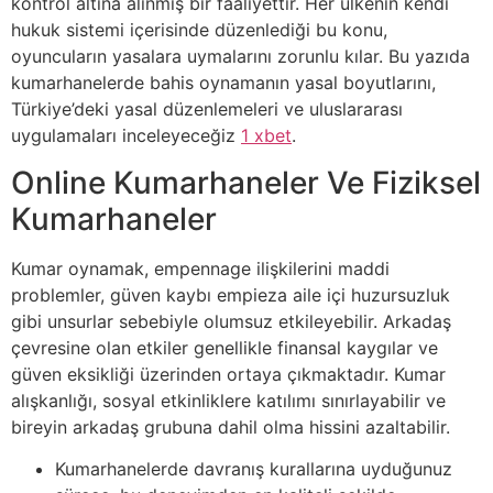
kontrol altına alınmış bir faaliyettir. Her ülkenin kendi
hukuk sistemi içerisinde düzenlediği bu konu,
oyuncuların yasalara uymalarını zorunlu kılar. Bu yazıda
kumarhanelerde bahis oynamanın yasal boyutlarını,
Türkiye’deki yasal düzenlemeleri ve uluslararası
uygulamaları inceleyeceğiz
1 xbet
.
Online Kumarhaneler Ve Fiziksel
Kumarhaneler
Kumar oynamak, empennage ilişkilerini maddi
problemler, güven kaybı empieza aile içi huzursuzluk
gibi unsurlar sebebiyle olumsuz etkileyebilir. Arkadaş
çevresine olan etkiler genellikle finansal kaygılar ve
güven eksikliği üzerinden ortaya çıkmaktadır. Kumar
alışkanlığı, sosyal etkinliklere katılımı sınırlayabilir ve
bireyin arkadaş grubuna dahil olma hissini azaltabilir.
Kumarhanelerde davranış kurallarına uyduğunuz