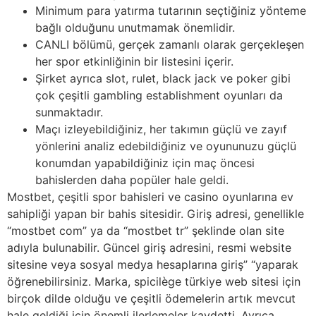
Minimum para yatırma tutarının seçtiğiniz yönteme
bağlı olduğunu unutmamak önemlidir.
CANLI bölümü, gerçek zamanlı olarak gerçekleşen
her spor etkinliğinin bir listesini içerir.
Şirket ayrıca slot, rulet, black jack ve poker gibi
çok çeşitli gambling establishment oyunları da
sunmaktadır.
Maçı izleyebildiğiniz, her takımın güçlü ve zayıf
yönlerini analiz edebildiğiniz ve oyununuzu güçlü
konumdan yapabildiğiniz için maç öncesi
bahislerden daha popüler hale geldi.
Mostbet, çeşitli spor bahisleri ve casino oyunlarına ev
sahipliği yapan bir bahis sitesidir. Giriş adresi, genellikle
“mostbet com” ya da “mostbet tr” şeklinde olan site
adıyla bulunabilir. Güncel giriş adresini, resmi website
sitesine veya sosyal medya hesaplarına giriş” “yaparak
öğrenebilirsiniz. Marka, spicilège türkiye web sitesi için
birçok dilde olduğu ve çeşitli ödemelerin artık mevcut
hale geldiği için önemli ilerlemeler kaydetti. Ayrıca