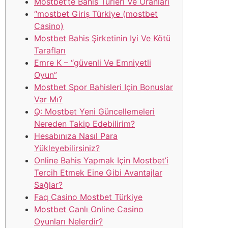
Mostbet’te Bahis Türleri Ve Oranları
“mostbet Giriş Türkiye (mostbet
Casino)
Mostbet Bahis Şirketinin Iyi Ve Kötü
Tarafları
Emre K – “güvenli Ve Emniyetli
Oyun”
Mostbet Spor Bahisleri Için Bonuslar
Var Mı?
Q: Mostbet Yeni Güncellemeleri
Nereden Takip Edebilirim?
Hesabınıza Nasıl Para
Yükleyebilirsiniz?
Online Bahis Yapmak Için Mostbet’i
Tercih Etmek Eine Gibi Avantajlar
Sağlar?
Faq Casino Mostbet Türkiye
Mostbet Canlı Online Casino
Oyunları Nelerdir?