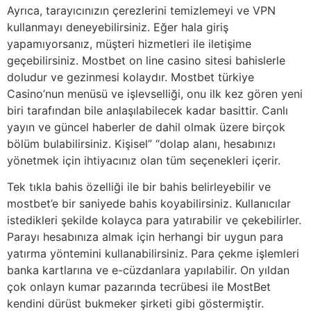
Ayrıca, tarayıcınızın çerezlerini temizlemeyi ve VPN
kullanmayı deneyebilirsiniz. Eğer hala giriş
yapamıyorsanız, müşteri hizmetleri ile iletişime
geçebilirsiniz. Mostbet on line casino sitesi bahislerle
doludur ve gezinmesi kolaydır. Mostbet türkiye
Casino’nun menüsü ve işlevselliği, onu ilk kez gören yeni
biri tarafından bile anlaşılabilecek kadar basittir. Canlı
yayın ve güncel haberler de dahil olmak üzere birçok
bölüm bulabilirsiniz. Kişisel” “dolap alanı, hesabınızı
yönetmek için ihtiyacınız olan tüm seçenekleri içerir.
Tek tıkla bahis özelliği ile bir bahis belirleyebilir ve
mostbet’e bir saniyede bahis koyabilirsiniz. Kullanıcılar
istedikleri şekilde kolayca para yatırabilir ve çekebilirler.
Parayı hesabınıza almak için herhangi bir uygun para
yatırma yöntemini kullanabilirsiniz. Para çekme işlemleri
banka kartlarına ve e-cüzdanlara yapılabilir. On yıldan
çok onlayn kumar pazarında tecrübesi ile MostBet
kendini dürüst bukmeker şirketi gibi göstermiştir.