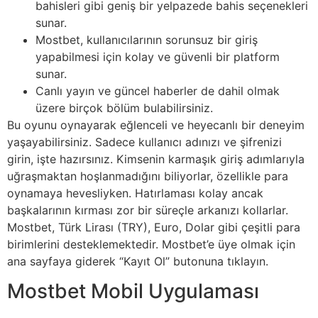
bahisleri gibi geniş bir yelpazede bahis seçenekleri
sunar.
Mostbet, kullanıcılarının sorunsuz bir giriş
yapabilmesi için kolay ve güvenli bir platform
sunar.
Canlı yayın ve güncel haberler de dahil olmak
üzere birçok bölüm bulabilirsiniz.
Bu oyunu oynayarak eğlenceli ve heyecanlı bir deneyim
yaşayabilirsiniz. Sadece kullanıcı adınızı ve şifrenizi
girin, işte hazırsınız. Kimsenin karmaşık giriş adımlarıyla
uğraşmaktan hoşlanmadığını biliyorlar, özellikle para
oynamaya hevesliyken. Hatırlaması kolay ancak
başkalarının kırması zor bir süreçle arkanızı kollarlar.
Mostbet, Türk Lirası (TRY), Euro, Dolar gibi çeşitli para
birimlerini desteklemektedir. Mostbet’e üye olmak için
ana sayfaya giderek “Kayıt Ol” butonuna tıklayın.
Mostbet Mobil Uygulaması