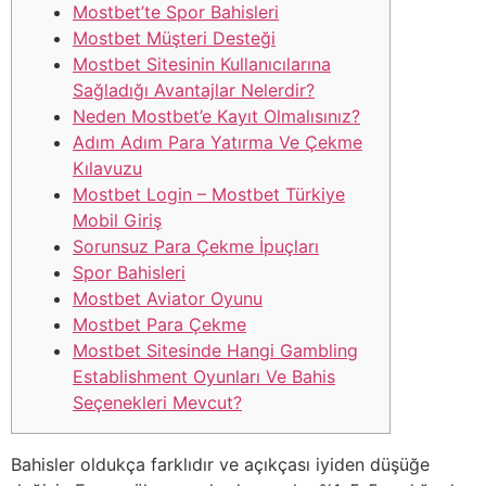
Mostbet’te Spor Bahisleri
Mostbet Müşteri Desteği
Mostbet Sitesinin Kullanıcılarına
Sağladığı Avantajlar Nelerdir?
Neden Mostbet’e Kayıt Olmalısınız?
Adım Adım Para Yatırma Ve Çekme
Kılavuzu
Mostbet Login – Mostbet Türkiye
Mobil Giriş
Sorunsuz Para Çekme İpuçları
Spor Bahisleri
Mostbet Aviator Oyunu
Mostbet Para Çekme
Mostbet Sitesinde Hangi Gambling
Establishment Oyunları Ve Bahis
Seçenekleri Mevcut?
Bahisler oldukça farklıdır ve açıkçası iyiden düşüğe