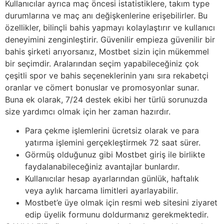
Kullanıcılar ayrıca maç öncesi istatistiklere, takım type
durumlarına ve maç anı değişkenlerine erişebilirler. Bu
özellikler, bilinçli bahis yapmayı kolaylaştırır ve kullanıcı
deneyimini zenginleştirir. Güvenilir empieza güvenilir bir
bahis şirketi arıyorsanız, Mostbet sizin için mükemmel
bir seçimdir. Aralarından seçim yapabileceğiniz çok
çeşitli spor ve bahis seçeneklerinin yanı sıra rekabetçi
oranlar ve cömert bonuslar ve promosyonlar sunar.
Buna ek olarak, 7/24 destek ekibi her türlü sorunuzda
size yardımcı olmak için her zaman hazırdır.
Para çekme işlemlerini ücretsiz olarak ve para
yatırma işlemini gerçekleştirmek 72 saat sürer.
Görmüş olduğunuz gibi Mostbet giriş ile birlikte
faydalanabileceğiniz avantajlar bunlardır.
Kullanıcılar hesap ayarlarından günlük, haftalık
veya aylık harcama limitleri ayarlayabilir.
Mostbet’e üye olmak için resmi web sitesini ziyaret
edip üyelik formunu doldurmanız gerekmektedir.