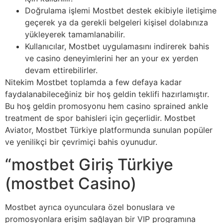
Doğrulama işlemi Mostbet destek ekibiyle iletişime
geçerek ya da gerekli belgeleri kişisel dolabınıza
yükleyerek tamamlanabilir.
Kullanıcılar, Mostbet uygulamasını indirerek bahis
ve casino deneyimlerini her an your ex yerden
devam ettirebilirler.
Nitekim Mostbet toplamda a few defaya kadar
faydalanabileceğiniz bir hoş geldin teklifi hazırlamıştır.
Bu hoş geldin promosyonu hem casino sprained ankle
treatment de spor bahisleri için geçerlidir. Mostbet
Aviator, Mostbet Türkiye platformunda sunulan popüler
ve yenilikçi bir çevrimiçi bahis oyunudur.
“mostbet Giriş Türkiye
(mostbet Casino)
Mostbet ayrıca oyunculara özel bonuslara ve
promosyonlara erişim sağlayan bir VIP programına