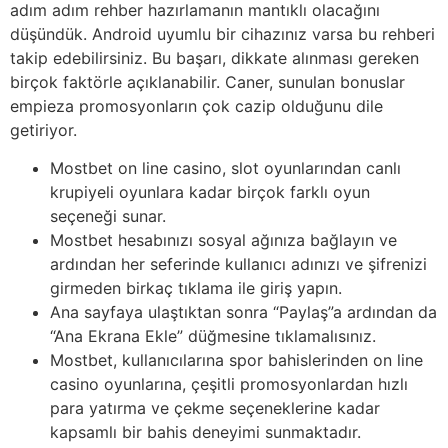
adım adım rehber hazırlamanın mantıklı olacağını
düşündük. Android uyumlu bir cihazınız varsa bu rehberi
takip edebilirsiniz. Bu başarı, dikkate alınması gereken
birçok faktörle açıklanabilir. Caner, sunulan bonuslar
empieza promosyonların çok cazip olduğunu dile
getiriyor.
Mostbet on line casino, slot oyunlarından canlı
krupiyeli oyunlara kadar birçok farklı oyun
seçeneği sunar.
Mostbet hesabınızı sosyal ağınıza bağlayın ve
ardından her seferinde kullanıcı adınızı ve şifrenizi
girmeden birkaç tıklama ile giriş yapın.
Ana sayfaya ulaştıktan sonra “Paylaş”a ardından da
“Ana Ekrana Ekle” düğmesine tıklamalısınız.
Mostbet, kullanıcılarına spor bahislerinden on line
casino oyunlarına, çeşitli promosyonlardan hızlı
para yatırma ve çekme seçeneklerine kadar
kapsamlı bir bahis deneyimi sunmaktadır.