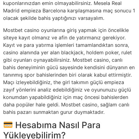
kuponlarınızdan emin olmayabilirsiniz. Mesela Real
Madrid empieza Barcelona karşılaşmasına maç sonucu 1
olacak şekilde bahis yaptığınızı varsayalım.
Mostbet casino oyunlarına giriş yapmak için öncelikle
siteye kayıt olmanız ve afin de yatırmanız gerekiyor.
Kayıt ve para yatırma işlemleri tamamlandıktan sonra,
casino alanında yer alan blackjack, holdem poker, rulet
gibi oyunları oynayabilirsiniz. Mostbet casino, canlı
bahis deneyiminin gücü sayesinde kendisini dünyanın en
tanınmış spor bahislerinden biri olarak kabul ettirmiştir.
Maçı izleyebildiğiniz, the girl takımın güçlü empieza
zayıf yönlerini analiz edebildiğiniz ve oyununuzu güçlü
konumdan yapabildiğiniz için maç öncesi bahislerden
daha popüler hale geldi. Mostbet casino, sağlam canlı
bahis pazarı sunmaktan gurur duymaktadır.
Hesabıma Nasıl Para
Yükleyebilirim?