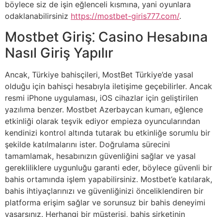
böylece siz de işin eğlenceli kısmına, yani oyunlara
odaklanabilirsiniz
https://mostbet-giris777.com/
.
Mostbet Giriş⁚ Casino Hesabına
Nasıl Giriş Yapılır
Ancak, Türkiye bahisçileri, MostBet Türkiye’de yasal
olduğu için bahisçi hesabıyla iletişime geçebilirler. Ancak
resmi iPhone uygulaması, iOS cihazlar için geliştirilen
yazılıma benzer. Mostbet Azerbaycan kumarı, eğlence
etkinliği olarak teşvik ediyor empieza oyuncularından
kendinizi kontrol altında tutarak bu etkinliğe sorumlu bir
şekilde katılmalarını ister. Doğrulama sürecini
tamamlamak, hesabınızın güvenliğini sağlar ve yasal
gerekliliklere uygunluğu garanti eder, böylece güvenli bir
bahis ortamında işlem yapabilirsiniz. Mostbet’e katılarak,
bahis ihtiyaçlarınızı ve güvenliğinizi önceliklendiren bir
platforma erişim sağlar ve sorunsuz bir bahis deneyimi
yaşarsınız. Herhangi bir müşterisi, bahis şirketinin