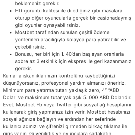
beklemeniz gerekir.
HD görüntü kalitesi ile dilediğiniz gibi masalara
oturup diğer oyuncularla gerçek bir casionadaymış
gibi oyunlar oynayabilirsiniz.
Mostbet tarafından sunulan çeşitli ödeme
yöntemleri aracılığıyla kolayca para yatırabilir ve
çekebilirsiniz.
Bonusu, her biri için 1. 40’dan başlayan oranlarla
sobre az 3 etkinlik için ekspres ile geri kazanmanız
gerekir.
Kumar alışkanlıklarınızın kontrolünü kaybettiğinizi
düşünüyorsanız, profesyonel yardım almanızı öneririz.
Minimum para yatırma tutarı yaklaşık zero, 4″ “ABD
Doları ve maksimum tutar yaklaşık 5. 000 ABD Dolarıdır.
Evet, Mostbet Fb veya Twitter gibi sosyal ağ hesaplarını
kullanarak giriş yapmanıza izin verir. Mostbet hesabınızı
sosyal ağınıza bağlayın ve ardından her seferinde
kullanıcı adınızı ve şifrenizi girmeden birkaç tıklama ile
giriş yapın. Güvenilirlik ve oyunculara sadakatin