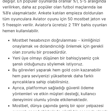
değişir. En popüler oyunlarda oranlar %1, 5-5 aralığında
verilirken, daha az popüler olan futbol maçlarında ise
%8’e ulaşmaktadır. Ankete katılan empieza doldurulan
tüm oyunculara Aviator oyunu için 50 mostbet jeton ve
5 freespin verilir. Aviator’a ücretsiz 2 TRY bahis oyunları
hemen kullanılabilir.
Mostbet hesabınızın doğrulanması ⏤ kimliğinizi
onaylamak ve dolandırıcılığı önlemek için gerekli
olan zorunlu bir prosedürdür.
Yeni üye olmayı düşünen bir bahisçiyseniz çok
şanslı olduğunuzu söylemek istiyoruz.
Bu görevleri yaparak hem gold coin kazanabilir
hem para seviyenizi yükselterek daha farklı
ayrıcalıklara sahip olabilirsiniz.
Ayrıca, platformun sağladığı güvenli ödeme
yöntemleri ve etkin müşteri desteği, kullanıcı
deneyimini olumlu yönde etkilemektedir.
Mostbet, dünya çapında geniş bir spor yelpazesi