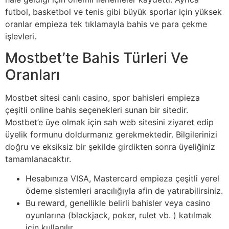
futbol, basketbol ve tenis gibi büyük sporlar için yüksek
oranlar empieza tek tıklamayla bahis ve para çekme
işlevleri.
Mostbet’te Bahis Türleri Ve
Oranları
Mostbet sitesi canlı casino, spor bahisleri empieza
çeşitli online bahis seçenekleri sunan bir sitedir.
Mostbet’e üye olmak için sah web sitesini ziyaret edip
üyelik formunu doldurmanız gerekmektedir. Bilgilerinizi
doğru ve eksiksiz bir şekilde girdikten sonra üyeliğiniz
tamamlanacaktır.
Hesabınıza VISA, Mastercard empieza çeşitli yerel
ödeme sistemleri aracılığıyla afin de yatırabilirsiniz.
Bu reward, genellikle belirli bahisler veya casino
oyunlarına (blackjack, poker, rulet vb. ) katılmak
için kullanılır.