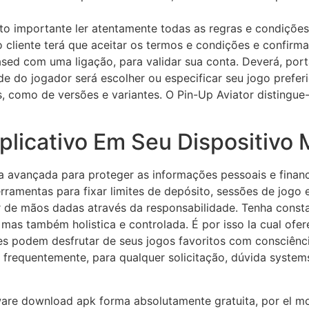
ito importante ler atentamente todas as regras e condiçõe
o cliente terá que aceitar os termos e condições e confirmar
sed com uma ligação, para validar sua conta. Deverá, porta
dade do jogador será escolher ou especificar seu jogo pref
gos, como de versões e variantes. O Pin-Up Aviator distingu
licativo Em Seu Dispositivo 
fia avançada para proteger as informações pessoais e finan
amentas para fixar limites de depósito, sessões de jogo e
 de mãos dadas através da responsabilidade. Tenha const
 mas também holistica e controlada. É por isso la cual o
s podem desfrutar de seus jogos favoritos com consciência
l frequentemente, para qualquer solicitação, dúvida system
are download apk forma absolutamente gratuita, por el mo