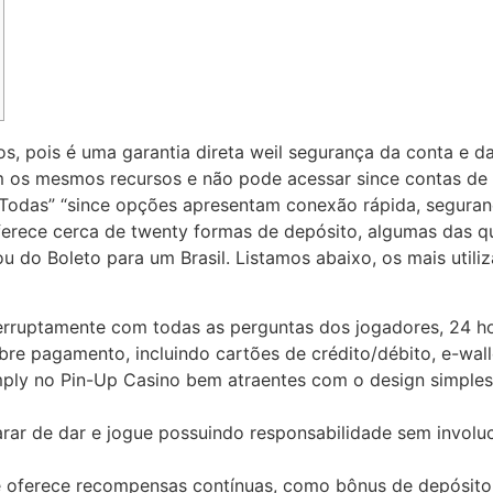
os, pois é uma garantia direta weil segurança da conta e da
em os mesmos recursos e não pode acessar since contas de 
me. Todas” “since opções apresentam conexão rápida, segura
erece cerca de twenty formas de depósito, algumas das qu
u do Boleto para um Brasil. Listamos abaixo, os mais util
terruptamente com todas as perguntas dos jogadores, 24 ho
re pagamento, incluindo cartões de crédito/débito, e-walle
ply no Pin-Up Casino bem atraentes com o design simples,
ar de dar e jogue possuindo responsabilidade sem involuc
e oferece recompensas contínuas, como bônus de depósito,