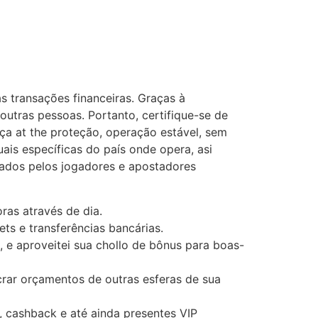
s transações financeiras. Graças à
outras pessoas. Portanto, certifique-se de
nça at the proteção, operação estável, sem
ais específicas do país onde opera, asi
izados pelos jogadores e apostadores
ras através de dia.
ts e transferências bancárias.
 e aproveitei sua chollo de bônus para boas-
rar orçamentos de outras esferas de sua
 cashback e até ainda presentes VIP