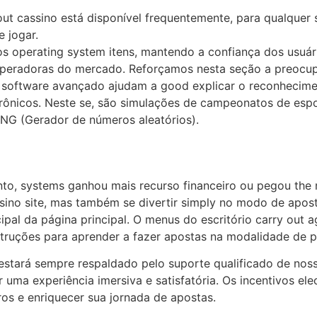
out cassino está disponível frequentemente, para qualquer 
 jogar.
 operating system itens, mantendo a confiança dos usuário
peradoras do mercado. Reforçamos nesta seção a preocup
 e software avançado ajudam a good explicar o reconhecime
ônicos. Neste se, são simulações de campeonatos de esport
NG (Gerador de números aleatórios).
to, systems ganhou mais recurso financeiro ou pegou the m
sino site, mas também se divertir simply no modo de aposta
pal da página principal. O menus do escritório carry out 
nstruções para aprender a fazer apostas na modalidade de
stará sempre respaldado pelo suporte qualificado de noss
ir uma experiência imersiva e satisfatória. Os incentivos el
ros e enriquecer sua jornada de apostas.