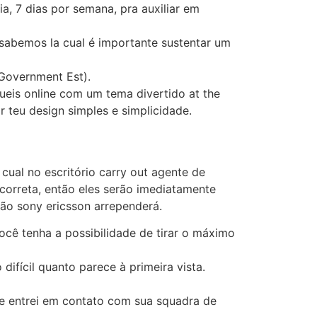
a, 7 dias por semana, pra auxiliar em
abemos la cual é importante sustentar um
 Government Est).
ueis online com um tema divertido at the
 teu design simples e simplicidade.
cual no escritório carry out agente de
correta, então eles serão imediatamente
ão sony ericsson arrependerá.
ocê tenha a possibilidade de tirar o máximo
difícil quanto parece à primeira vista.
 e entrei em contato com sua squadra de