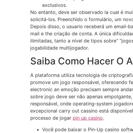
exclusivos.
No entanto, deve ser observado la cual é mu
solicitá-los. Preenchido o formulário, um nov
Depois disso, o usuario receberá um email-ba
mail e the criação de conta. A única dificul
ilimitadas, tanto a nível de tipos sobre” “jo
jogabilidade multijogador.
Saiba Como Hacer O Ap
A plataforma utiliza tecnologia de criptogra
promove um jogo responsável, oferecendo ferr
electronic an emoção precisam sempre andar
sobre jogo deve ser não apenas empolgante,
responsável, onde operating-system jogadore
excepcional carry out cassino está disponíve
processo de jogar
pin up casino
.
Você pode baixar o Pin-Up casino softw