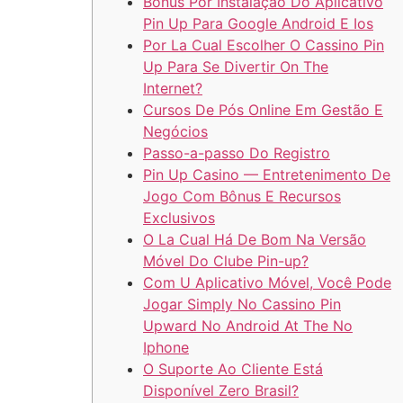
Bônus Por Instalação Do Aplicativo
Pin Up Para Google Android E Ios
Por La Cual Escolher O Cassino Pin
Up Para Se Divertir On The
Internet?
Cursos De Pós Online Em Gestão E
Negócios
Passo-a-passo Do Registro
Pin Up Casino — Entretenimento De
Jogo Com Bônus E Recursos
Exclusivos
O La Cual Há De Bom Na Versão
Móvel Do Clube Pin-up?
Com U Aplicativo Móvel, Você Pode
Jogar Simply No Cassino Pin
Upward No Android At The No
Iphone
O Suporte Ao Cliente Está
Disponível Zero Brasil?