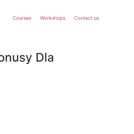
Courses
Workshops
Contact us
Bonusy Dla