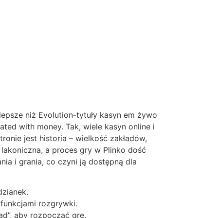
 lepsze niż Evolution-tytuły kasyn em żywo
ted with money. Tak, wiele kasyn online i
ronie jest historia – wielkość zakładów,
 lakoniczna, a proces gry w Plinko dość
ia i grania, co czyni ją dostępną dla
dzianek.
 funkcjami rozgrywki.
ad”, aby rozpocząć grę.