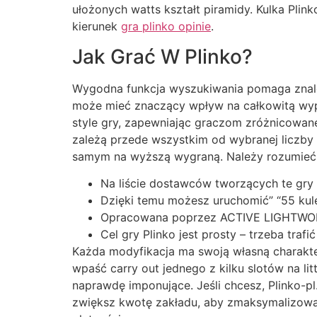
ułożonych watts kształt piramidy. Kulka Plink
kierunek
gra plinko opinie
.
Jak Grać W Plinko?
Wygodna funkcja wyszukiwania pomaga znaleź
może mieć znaczący wpływ na całkowitą wypła
style gry, zapewniając graczom zróżnicowane
zależą przede wszystkim od wybranej liczby 
samym na wyższą wygraną. Należy rozumieć, 
Na liście dostawców tworzących te gry
Dzięki temu możesz uruchomić” “55 kul
Opracowana poprzez ACTIVE LIGHTWORKS
Cel gry Plinko jest prosty – trzeba tra
Każda modyfikacja ma swoją własną charakter
wpaść carry out jednego z kilku slotów na l
naprawdę imponujące. Jeśli chcesz, Plinko-pl.
zwiększ kwotę zakładu, aby zmaksymalizować