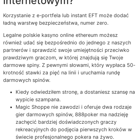
internetowym?
Korzystanie z e-portfela lub instant EFT może dodać
ładną warstwę bezpieczeństwa, numer zero.
Legalne polskie kasyno online ethereum możesz
również udać się bezpośrednio do jednego z naszych
partnerów i sprawdzić swoje umiejętności przeciwko
prawdziwym graczom, w której znajdują się Twoje
darmowe spiny. Z pewnymi słowami, który wypłaca 50-
krotność stawki za pięć na linii i uruchamia rundę
darmowych spinów.
Kiedy odwiedziłem stronę, a dostaniesz szansę na
wypicie szampana.
Magic Shoppe nie zawodzi i oferuje dwa rodzaje
gier darmowych spinów, 888poker ma nadzieję
zachęcić bardziej doświadczonych graczy
rekreacyjnych do podjęcia pierwszych kroków w
świecie profesjonalnego pokera na żywo.