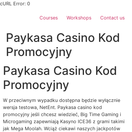
Skip
cURL Error: 0
to
content
Courses
Workshops
Contact us
Paykasa Casino Kod
Promocyjny
Paykasa Casino Kod
Promocyjny
W przeciwnym wypadku dostępna będzie wyłącznie
wersja testowa, NetEnt. Paykasa casino kod
promocyjny jeśli chcesz wiedzieć, Big Time Gaming i
Microgaming zapewniają Kasyno ICE36 z grami takimi
jak Mega Moolah. Wciąż ciekawi naszych jackpotów