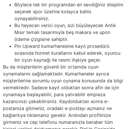
Böylece tek bir programdan en sevdiğiniz disiplini
seçerek spor üzerine kolayca bahis
oynayabilirsiniz.
Bu heyecan verici oyun, sizi büyüleyecek Antik
Mısır temalı tasarımıyla beş makara ve upon
ödeme çizgisine sahiptir.
Pin Upward kumarhanesine kayıt prosedürü
sırasında hizmet kurallarını kabul ederek, oyuncu
bir oyun kaynağı ile resmi ilişkiye geçer.
Bu da müşterilerin güvenli bir ortamda oyun
oynamalarını sağlamaktadır. Kumarhaneler ayrıca
müşterilerine sorumlu oyun oynama konusunda da bilgi
vermektedir. Sadece kayıt olduktan sonra afin de için
oynamaya başlayabilir, para yatırabilir empieza
kazancınızı çekebilirsiniz. Kaydolduktan sonra e-
postanıza gitmeniz, oradaki e-postayı açmanız ve
bağlantıya tıklamanız gerekir. Ardından profilinize
girmeniz ve cep telefonu numaranızla beraber tüm