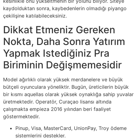
kesinlikle onu yükseltmenin bir yolunu biliyor. Siteye
kaydolduktan sonra, kaybedenlerin olmadığı piyango
çekilişine katılabileceksiniz.
Dikkat Etmeniz Gereken
Nokta, Daha Sonra Yatırım
Yapmak Istediğiniz Pra
Biriminin Değişmemesidir
Model ağırlıklı olarak yüksek merdanelere ve büyük
bütçeli oyunculara yöneliktir. Bugün, üreticilerin büyük
bir kısmı aquellas olarak yüksek oynaklığa sahip yuvalar
üretmektedir. Operatör, Curaçao lisansı altında
çalışmakta empieza 2016 yılından beri faaliyet
göstermektedir.
Pinup, Visa, MasterCard, UnionPay, Troy ödeme
sistemlerini destekler.