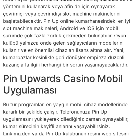
yöntemini kullanarak veya afin de için oynayarak
çevrimiçi veya çevrimdışı slot machine makinelerini
başlatabilecektir. Pin Up online kumarhanesindeki en iyi
slot machine makineleri, Android ve iOS için mobil
sürümde çok fazla zorluk çekmeden bulunabilir. Oyun
kulübü yalnızca önde gelen sağlayıcıların modellerini
kullanır ve en önemlisi cihazları lisans altına alır. Yani,
kumarbazlar kesinlikle geri dönüşler empieza düzenli
kazançlarla ilgili herhangi bir sorun yaşamayacaklardır.
Pin Upwards Casino Mobil
Uygulaması
Bu tür programlar, en yaygın mobil cihaz modellerinde
kararlı bir şekilde çalışır. Telefonunuza Pin Up
uygulamasını yükleyerek dilediğiniz zaman oynayabilir,
kumar sürecinin keyifli anlarını yaşayabilirsiniz.
Linkimizden ya da Pin Up kulübünün resmi web sitesini