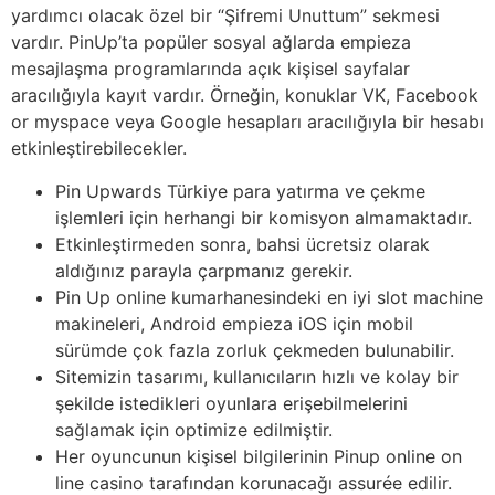
yardımcı olacak özel bir “Şifremi Unuttum” sekmesi
vardır. PinUp’ta popüler sosyal ağlarda empieza
mesajlaşma programlarında açık kişisel sayfalar
aracılığıyla kayıt vardır. Örneğin, konuklar VK, Facebook
or myspace veya Google hesapları aracılığıyla bir hesabı
etkinleştirebilecekler.
Pin Upwards Türkiye para yatırma ve çekme
işlemleri için herhangi bir komisyon almamaktadır.
Etkinleştirmeden sonra, bahsi ücretsiz olarak
aldığınız parayla çarpmanız gerekir.
Pin Up online kumarhanesindeki en iyi slot machine
makineleri, Android empieza iOS için mobil
sürümde çok fazla zorluk çekmeden bulunabilir.
Sitemizin tasarımı, kullanıcıların hızlı ve kolay bir
şekilde istedikleri oyunlara erişebilmelerini
sağlamak için optimize edilmiştir.
Her oyuncunun kişisel bilgilerinin Pinup online on
line casino tarafından korunacağı assurée edilir.