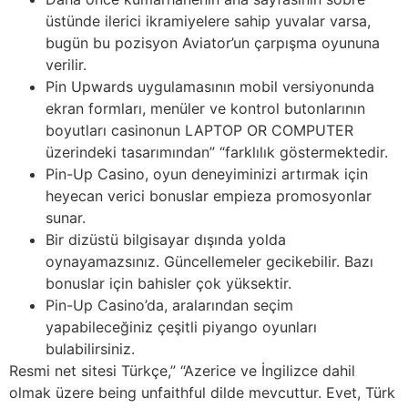
üstünde ilerici ikramiyelere sahip yuvalar varsa,
bugün bu pozisyon Aviator’un çarpışma oyununa
verilir.
Pin Upwards uygulamasının mobil versiyonunda
ekran formları, menüler ve kontrol butonlarının
boyutları casinonun LAPTOP OR COMPUTER
üzerindeki tasarımından” “farklılık göstermektedir.
Pin-Up Casino, oyun deneyiminizi artırmak için
heyecan verici bonuslar empieza promosyonlar
sunar.
Bir dizüstü bilgisayar dışında yolda
oynayamazsınız. Güncellemeler gecikebilir. Bazı
bonuslar için bahisler çok yüksektir.
Pin-Up Casino’da, aralarından seçim
yapabileceğiniz çeşitli piyango oyunları
bulabilirsiniz.
Resmi net sitesi Türkçe,” “Azerice ve İngilizce dahil
olmak üzere being unfaithful dilde mevcuttur. Evet, Türk