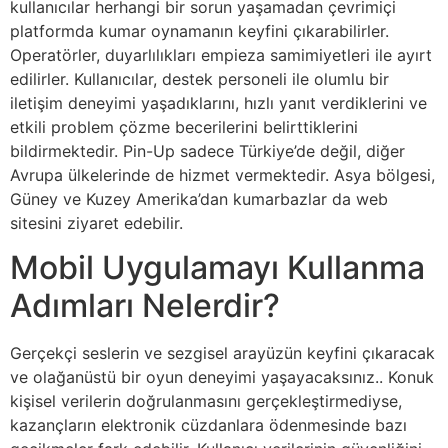
kullanıcılar herhangi bir sorun yaşamadan çevrimiçi
platformda kumar oynamanın keyfini çıkarabilirler.
Operatörler, duyarlılıkları empieza samimiyetleri ile ayırt
edilirler. Kullanıcılar, destek personeli ile olumlu bir
iletişim deneyimi yaşadıklarını, hızlı yanıt verdiklerini ve
etkili problem çözme becerilerini belirttiklerini
bildirmektedir. Pin-Up sadece Türkiye’de değil, diğer
Avrupa ülkelerinde de hizmet vermektedir. Asya bölgesi,
Güney ve Kuzey Amerika’dan kumarbazlar da web
sitesini ziyaret edebilir.
Mobil Uygulamayı Kullanma
Adımları Nelerdir?
Gerçekçi seslerin ve sezgisel arayüzün keyfini çıkaracak
ve olağanüstü bir oyun deneyimi yaşayacaksınız.. Konuk
kişisel verilerin doğrulanmasını gerçekleştirmediyse,
kazançların elektronik cüzdanlara ödenmesinde bazı