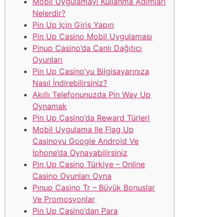
Mobil Uygulamayı Kullanma Adımları
Nelerdir?
Pin Up Için Giriş Yapın
Pin Up Casino Mobil Uygulaması
Pinup Casino’da Canlı Dağıtıcı
Oyunları
Pin Up Casino’yu Bilgisayarınıza
Nasıl İndirebilirsiniz?
Akıllı Telefonunuzda Pin Way Up
Oynamak
Pin Up Casino’da Reward Türleri
Mobil Uygulama Ile Flag Up
Casinoyu Google Android Ve
Iphone’da Oynayabilirsiniz
Pin Up Casino Türkiye – Online
Сasino Oyunları Oyna
Pınup Casino Tr – Büyük Bonuslar
Ve Promosyonlar
Pin Up Casino’dan Para