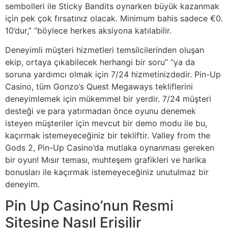
sembolleri ile Sticky Bandits oynarken büyük kazanmak
için pek çok fırsatınız olacak. Minimum bahis sadece €0.
10’dur,” “böylece herkes aksiyona katılabilir.
Deneyimli müşteri hizmetleri temsilcilerinden oluşan
ekip, ortaya çıkabilecek herhangi bir soru” “ya da
soruna yardımcı olmak için 7/24 hizmetinizdedir. Pin-Up
Casino, tüm Gonzo’s Quest Megaways tekliflerini
deneyimlemek için mükemmel bir yerdir. 7/24 müşteri
desteği ve para yatırmadan önce oyunu denemek
isteyen müşteriler için mevcut bir demo modu ile bu,
kaçırmak istemeyeceğiniz bir tekliftir. Valley from the
Gods 2, Pin-Up Casino’da mutlaka oynanması gereken
bir oyun! Mısır teması, muhteşem grafikleri ve harika
bonusları ile kaçırmak istemeyeceğiniz unutulmaz bir
deneyim.
Pin Up Casino’nun Resmi
Sitesine Nasıl Erişilir