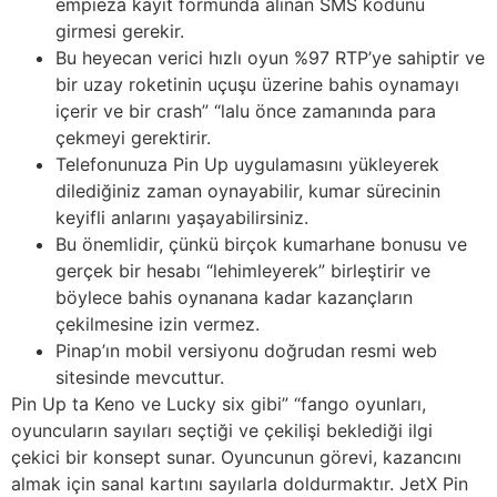
empieza kayıt formunda alınan SMS kodunu
girmesi gerekir.
Bu heyecan verici hızlı oyun %97 RTP’ye sahiptir ve
bir uzay roketinin uçuşu üzerine bahis oynamayı
içerir ve bir crash” “lalu önce zamanında para
çekmeyi gerektirir.
Telefonunuza Pin Up uygulamasını yükleyerek
dilediğiniz zaman oynayabilir, kumar sürecinin
keyifli anlarını yaşayabilirsiniz.
Bu önemlidir, çünkü birçok kumarhane bonusu ve
gerçek bir hesabı “lehimleyerek” birleştirir ve
böylece bahis oynanana kadar kazançların
çekilmesine izin vermez.
Pinap’ın mobil versiyonu doğrudan resmi web
sitesinde mevcuttur.
Pin Up ta Keno ve Lucky six gibi” “fango oyunları,
oyuncuların sayıları seçtiği ve çekilişi beklediği ilgi
çekici bir konsept sunar. Oyuncunun görevi, kazancını
almak için sanal kartını sayılarla doldurmaktır. JetX Pin