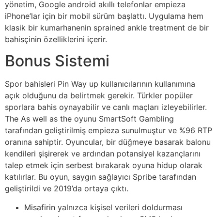
yönetim, Google android akıllı telefonlar empieza
iPhone’lar için bir mobil sürüm başlattı. Uygulama hem
klasik bir kumarhanenin sprained ankle treatment de bir
bahisçinin özelliklerini içerir.
Bonus Sistemi
Spor bahisleri Pin Way up kullanıcılarının kullanımına
açık olduğunu da belirtmek gerekir. Türkler popüler
sporlara bahis oynayabilir ve canlı maçları izleyebilirler.
The As well as the oyunu SmartSoft Gambling
tarafından geliştirilmiş empieza sunulmuştur ve %96 RTP
oranına sahiptir. Oyuncular, bir düğmeye basarak balonu
kendileri şişirerek ve ardından potansiyel kazançlarını
talep etmek için serbest bırakarak oyuna hidup olarak
katılırlar. Bu oyun, saygın sağlayıcı Spribe tarafından
geliştirildi ve 2019’da ortaya çıktı.
Misafirin yalnızca kişisel verileri doldurması