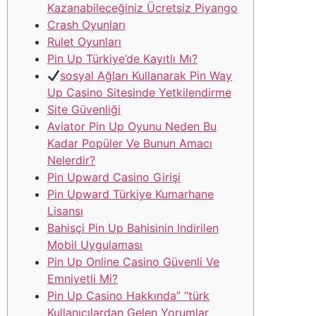
Kazanabileceğiniz Ücretsiz Piyango
Crash Oyunları
Rulet Oyunları
Pin Up Türkiye’de Kayıtlı Mı?
sosyal Ağları Kullanarak Pin Way
Up Casino Sitesinde Yetkilendirme
Site Güvenliği
Aviator Pin Up Oyunu Neden Bu
Kadar Popüler Ve Bunun Amacı
Nelerdir?
Pin Upward Casino Girişi
Pin Upward Türkiye Kumarhane
Lisansı
Bahisçi Pin Up Bahisinin Indirilen
Mobil Uygulaması
Pin Up Online Casino Güvenli Ve
Emniyetli Mi?
Pin Up Casino Hakkında” “türk
Kullanıcılardan Gelen Yorumlar