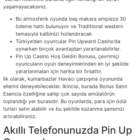
yaşamayacaksınız.
Bu atmosferik oyunda beş makara empieza 30
ödeme hattı bulunuyor ve Traditional western
temasıyla kalbinizi hızlandıracak.
Türkiye’den oyuncular Pin Upward Casino’da
oynarken birçok avantajdan yararlanabilirler.
Pin Up Casino Hoş Geldin Bonusu, çevrimiçi
oyuncuların oyun deneyimlerinden en iyi şekilde
yararlanmaları için harika bir fırsattır.
İlk olarak, kumarbazlar Havacı çarpışma oyununda
ellerini deneyebilecekler. İkincisi, burada Bonus Satın
Esencia özelliğine sahip çok sayıda emülatörün
toplandığı yer burasıdır. Bu oyunlarda, para için ödül
turları satın alabilir ve bu şekilde kazanma şansınızı
artırabilirsiniz.
Akıllı Telefonunuzda Pin Up