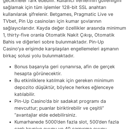
gecikmeler fark edebilir. Kullanıcı verilerinin güvenliğini
sağlamak için tüm işlemler 128-bit SSL anahtarı
kullanılarak şifrelenir. Betgames, Pragmatic Live ve
TVbet, Pin Up casinoları için kumar şovlarının
sağlayıcılarıdır. Kayda değer özellikler arasında minimum
1, thirty-five oranla Otomatik Nakit Çıkışı, Otomatik
Bahis ve diğerleri sobre bulunmaktadır. Pin-Up
Casino’ya erişimde karşılaşılan engellemeleri aşmanın
birkaç solusi yolu bulunmaktadır.
Bonus başarıyla geri oynanırsa, afin de gerçek
hesapta görünecektir.
Bu etkinliklere katılmak için gereken minimum
depozito düşüktür, böylece herkes eğlenceye
katılabilir.
Pin-Up Casino’da bir sadakat programı da
mevcuttur; puanlar biriktirebilir ve çeşitli”
“avantajlar elde edebilirsiniz.
Kumarhanede 5000’den fazla slot, 500’den fazla
canlı krupiye oyunu ve 40 çarpışma oyunu