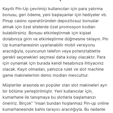
Kayıtlı Pin-Up çevrimiçi kullanıcıları için para yatırma
bonusu, geri ödeme, yeni başlayanlar için hediyeler vb.
Pinup casino operatöründen depozitosuz bonuslar
almak için özel sitelerde özel promosyon kodları
bulabilirsiniz. Bonusu etkinleştirmek için kişisel
dolabınıza girin ve etkinleştirme düğmesine tıklayın. Pin
Up kumarhanesinin uyarlanabilir mobil versiyonu
aracılığıyla, oyuncunun telefon veya potenztablette
gerekli seçenekleri seçmesi daha kolay olacaktır. Para
için oynamak için burada kendi hesabınıza ihtiyacınız
olacak. Kayıt olmadan, yalnızca rulet ve slot machine
game makinelerinin demo modları mevcuttur.
Müşteriler arasında en popüler olan slot makineleri ayrı
bir bölüme yerleştirilmiştir. Yeni kullanıcılar için,
kumarhane ile tanışmaya bu slotlarla başlamanızı
öneririz. Birçok” “insan bundan hoşlanmaz Pin-up online
kumarhanesinde bahis tarayıcı aracılığıyla. Bu nedenle