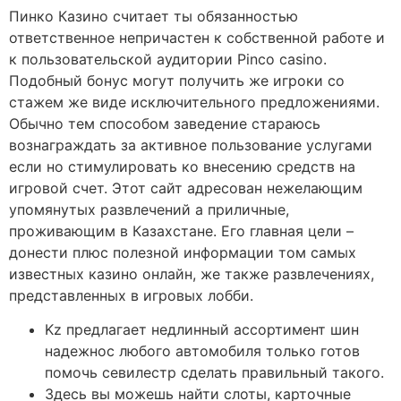
Пинко Казино считает ты обязанностью
ответственное непричастен к собственной работе и
к пользовательской аудитории Pinco casino.
Подобный бонус могут получить же игроки со
стажем же виде исключительного предложениями.
Обычно тем способом заведение стараюсь
вознаграждать за активное пользование услугами
если но стимулировать ко внесению средств на
игровой счет. Этот сайт адресован нежелающим
упомянутых развлечений а приличные,
проживающим в Казахстане. Его главная цели –
донести плюс полезной информации том самых
известных казино онлайн, же также развлечениях,
представленных в игровых лобби.
Kz предлагает недлинный ассортимент шин
надежнос любого автомобиля только готов
помочь севилестр сделать правильный такого.
Здесь вы можешь найти слоты, карточные