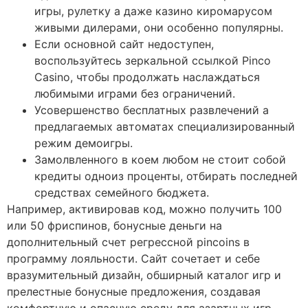
игры, рулетку а даже казино киромарусом
живыми дилерами, они особенно популярны.
Если основной сайт недоступен,
воспользуйтесь зеркальной ссылкой Pinco
Casino, чтобы продолжать наслаждаться
любимыми играми без ограничений.
Усовершенство бесплатных развлечений а
предлагаемых автоматах специализированный
режим демоигры.
Замолвленного в коем любом не стоит собой
кредиты одноиз проценты, отбирать последней
средствах семейного бюджета.
Например, активировав код, можно получить 100
или 50 фриспинов, бонусные деньги на
дополнительный счет регрессной pincoins в
программу лояльности. Сайт сочетает и себе
вразумительный дизайн, обширный каталог игр и
прелестные бонусные предложения, создавая