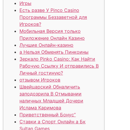
Игры
Есть разве У Pinco Casino
Программы Беззаветной для
Игроков?
Мобильная Версия только
Приложение Онлайн Казино
Лучшие Онлайн-казино
а Нельзя Обменять Пинкоины
Зеркало Pinko Casino: Как Найти
Рабочую Ссылку И отправились В
Личный гостиную?
отзывом Игроков
Швейцарский Обналичить
заподозрила В Отмывании
наличных Младшей Дочери
Ислама Каримова
Приветственный Бонус”
Ставки а Спорт Онлайн а Бк
Sultan Games