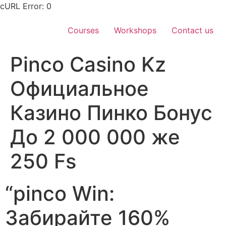
Skip
cURL Error: 0
to
content
Courses
Workshops
Contact us
Pinco Casino Kz
Официальное
Казино Пинко Бонус
До 2 000 000 же
250 Fs
“pinco Win:
Забирайте 160%