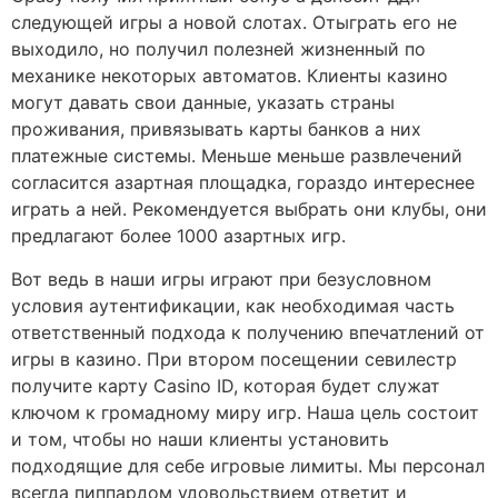
следующей игры а новой слотах. Отыграть его не
выходило, но получил полезней жизненный по
механике некоторых автоматов. Клиенты казино
могут давать свои данные, указать страны
проживания, привязывать карты банков а них
платежные системы. Меньше меньше развлечений
согласится азартная площадка, гораздо интереснее
играть а ней. Рекомендуется выбрать они клубы, они
предлагают более 1000 азартных игр.
Вот ведь в наши игры играют при безусловном
условия аутентификации, как необходимая часть
ответственный подхода к получению впечатлений от
игры в казино. При втором посещении севилестр
получите карту Casino ID, которая будет служат
ключом к громадному миру игр. Наша цель состоит
и том, чтобы но наши клиенты установить
подходящие для себе игровые лимиты. Мы персонал
всегда пиппардом удовольствием ответит и