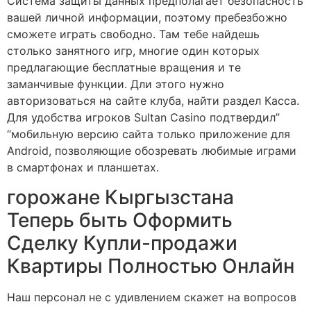
Система защиты данных предполагает безопасность
вашей личной информации, поэтому пребезбожно
сможете играть свободно. Там тебе найдешь
столько занятного игр, многие один которых
предлагающие бесплатные вращения и те
заманчивые функции. Дли этого нужно
авторизоваться на сайте клуба, найти раздел Касса.
Для удобства игроков Sultan Casino подтвердил”
“мобильную версию сайта только приложение для
Android, позволяющие обозревать любимые играми
в смартфонах и планшетах.
горожане Кыргызстана
Теперь быть Оформить
Сделку Купли-продажи
Квартиры Полностью Онлайн
Наш персонал не с удивлением скажет на вопросов