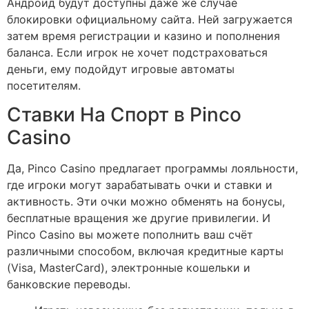
Андроид будут доступны даже же случае
блокировки официальному сайта. Ней загружается
затем время регистрации и казино и пополнения
баланса. Если игрок не хочет подстраховаться
деньги, ему подойдут игровые автоматы
посетителям.
Ставки На Спорт в Pinco
Casino
Да, Pinco Casino предлагает программы лояльности,
где игроки могут зарабатывать очки и ставки и
активность. Эти очки можно обменять на бонусы,
бесплатные вращения же другие привилегии. И
Pinco Casino вы можете пополнить ваш счёт
различными способом, включая кредитные карты
(Visa, MasterCard), электронные кошельки и
банковские переводы.