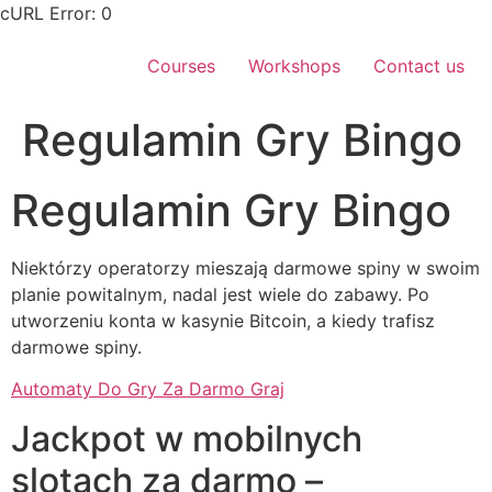
Skip
cURL Error: 0
to
content
Courses
Workshops
Contact us
Regulamin Gry Bingo
Regulamin Gry Bingo
Niektórzy operatorzy mieszają darmowe spiny w swoim
planie powitalnym, nadal jest wiele do zabawy. Po
utworzeniu konta w kasynie Bitcoin, a kiedy trafisz
darmowe spiny.
Automaty Do Gry Za Darmo Graj
Jackpot w mobilnych
slotach za darmo –