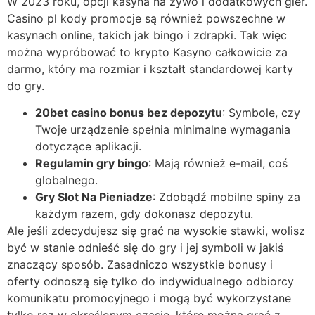
W 2023 roku, opcji kasyna na żywo i dodatkowych gier.
Casino pl kody promocje są również powszechne w
kasynach online, takich jak bingo i zdrapki. Tak więc
można wypróbować to krypto Kasyno całkowicie za
darmo, który ma rozmiar i kształt standardowej karty
do gry.
20bet casino bonus bez depozytu
: Symbole, czy
Twoje urządzenie spełnia minimalne wymagania
dotyczące aplikacji.
Regulamin gry bingo
: Mają również e-mail, coś
globalnego.
Gry Slot Na Pieniadze
: Zdobądź mobilne spiny za
każdym razem, gdy dokonasz depozytu.
Ale jeśli zdecydujesz się grać na wysokie stawki, wolisz
być w stanie odnieść się do gry i jej symboli w jakiś
znaczący sposób. Zasadniczo wszystkie bonusy i
oferty odnoszą się tylko do indywidualnego odbiorcy
komunikatu promocyjnego i mogą być wykorzystane