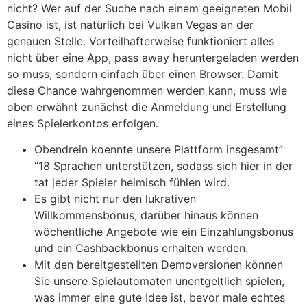
nicht? Wer auf der Suche nach einem geeigneten Mobil
Casino ist, ist natürlich bei Vulkan Vegas an der
genauen Stelle. Vorteilhafterweise funktioniert alles
nicht über eine App, pass away heruntergeladen werden
so muss, sondern einfach über einen Browser. Damit
diese Chance wahrgenommen werden kann, muss wie
oben erwähnt zunächst die Anmeldung und Erstellung
eines Spielerkontos erfolgen.
Obendrein koennte unsere Plattform insgesamt”
“18 Sprachen unterstützen, sodass sich hier in der
tat jeder Spieler heimisch fühlen wird.
Es gibt nicht nur den lukrativen
Willkommensbonus, darüber hinaus können
wöchentliche Angebote wie ein Einzahlungsbonus
und ein Cashbackbonus erhalten werden.
Mit den bereitgestellten Demoversionen können
Sie unsere Spielautomaten unentgeltlich spielen,
was immer eine gute Idee ist, bevor male echtes