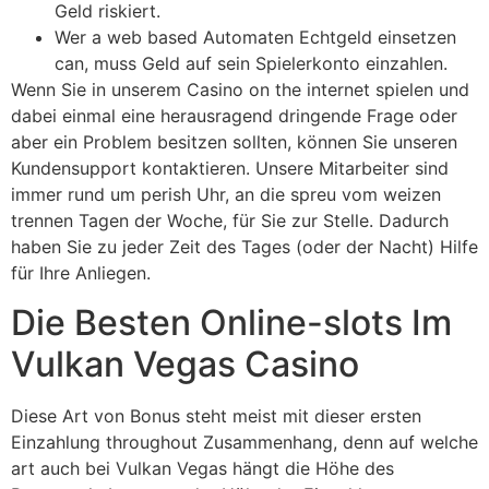
Geld riskiert.
Wer a web based Automaten Echtgeld einsetzen
can, muss Geld auf sein Spielerkonto einzahlen.
Wenn Sie in unserem Casino on the internet spielen und
dabei einmal eine herausragend dringende Frage oder
aber ein Problem besitzen sollten, können Sie unseren
Kundensupport kontaktieren. Unsere Mitarbeiter sind
immer rund um perish Uhr, an die spreu vom weizen
trennen Tagen der Woche, für Sie zur Stelle. Dadurch
haben Sie zu jeder Zeit des Tages (oder der Nacht) Hilfe
für Ihre Anliegen.
Die Besten Online-slots Im
Vulkan Vegas Casino
Diese Art von Bonus steht meist mit dieser ersten
Einzahlung throughout Zusammenhang, denn auf welche
art auch bei Vulkan Vegas hängt die Höhe des