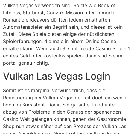
Vulkan Vegas verwenden sind. Spiele wie Book of
Lifeless, Starburst, Gonzo’s Mission oder Immortal
Romantic endeavors dürften jedem ernsthaften
Automatenspieler ein Begriff sein, und dieses ist kein
Zufall. Diese Spiele bieten einige der nützlichsten
Spielerfahrungen, die male in einem Online Casino
erhalten kann. Wenn auch Sie mit freude Casino Spiele 1
echtes Geld oder kostenlos spielen, dann sind Sie im
portal genau richtig.
Vulkan Las Vegas Login
Somit ist es marginal verwunderlich, dass die
Registrierung bei Vulkan Vegas derzeit doch ein wenig
hoch im Kurs steht. Damit Sie garantiert und unter
abzug von Probleme in den Genuss der spannenden
Casino Welt gelangen können, gehen der Gastronomie
Shop nun etwas näher auf den Prozess der Vulkan Las
vegas Anmeldung ein. Somit sollten bei Ihnen keine