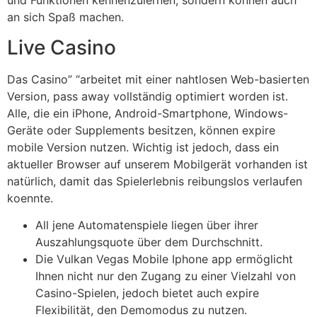
und Funktionen kennenzulernen, sondern können auch
an sich Spaß machen.
Live Casino
Das Casino” “arbeitet mit einer nahtlosen Web-basierten
Version, pass away vollständig optimiert worden ist.
Alle, die ein iPhone, Android-Smartphone, Windows-
Geräte oder Supplements besitzen, können expire
mobile Version nutzen. Wichtig ist jedoch, dass ein
aktueller Browser auf unserem Mobilgerät vorhanden ist
natürlich, damit das Spielerlebnis reibungslos verlaufen
koennte.
All jene Automatenspiele liegen über ihrer
Auszahlungsquote über dem Durchschnitt.
Die Vulkan Vegas Mobile Iphone app ermöglicht
Ihnen nicht nur den Zugang zu einer Vielzahl von
Casino-Spielen, jedoch bietet auch expire
Flexibilität, den Demomodus zu nutzen.