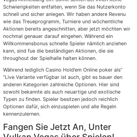
Schwierigkeiten entfalten, wenn Sie das Nutzerkonto
schnell und sicher anlegen. Wir haben andere Revenu
wie das Treueprogramm, Turniere und wöchentliche
Aktionen bereits angeschnitten, aber jetzt möchten wir
nochmal genauer darauf eingehen. Während ein
Willkommensbonus schnelle Spieler nämlich anziehen
kann, sind fue die beständigen Aktionen, die sie
throughout der Spielhalle halten können.
Während lediglich Casino Hold’em Online poker als”
“Live Variante verfügbar ist auch, gibt es bauer den
anderen Kategorien zahlreiche Optionen. Hier sind
sowohl bekannte als auch neuartige und exotische
Typen zu finden. Spieler besitzen jedoch reichlich
Optionen dafür, sich einzuspielen und alle Regeln
kennenzulernen.
Fangen Sie Jetzt An, Unter
Vulkan Vegas über Spielen!