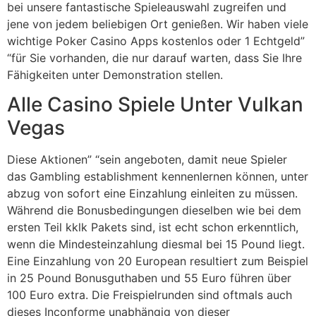
bei unsere fantastische Spieleauswahl zugreifen und
jene von jedem beliebigen Ort genießen. Wir haben viele
wichtige Poker Casino Apps kostenlos oder 1 Echtgeld”
“für Sie vorhanden, die nur darauf warten, dass Sie Ihre
Fähigkeiten unter Demonstration stellen.
Alle Casino Spiele Unter Vulkan
Vegas
Diese Aktionen” “sein angeboten, damit neue Spieler
das Gambling establishment kennenlernen können, unter
abzug von sofort eine Einzahlung einleiten zu müssen.
Während die Bonusbedingungen dieselben wie bei dem
ersten Teil kklk Pakets sind, ist echt schon erkenntlich,
wenn die Mindesteinzahlung diesmal bei 15 Pound liegt.
Eine Einzahlung von 20 European resultiert zum Beispiel
in 25 Pound Bonusguthaben und 55 Euro führen über
100 Euro extra. Die Freispielrunden sind oftmals auch
dieses Inconforme unabhängig von dieser