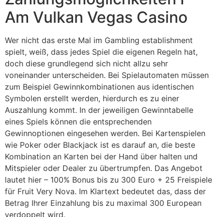
Am Vulkan Vegas Casino
Wer nicht das erste Mal im Gambling establishment
spielt, weiß, dass jedes Spiel die eigenen Regeln hat,
doch diese grundlegend sich nicht allzu sehr
voneinander unterscheiden. Bei Spielautomaten müssen
zum Beispiel Gewinnkombinationen aus identischen
Symbolen erstellt werden, hierdurch es zu einer
Auszahlung kommt. In der jeweiligen Gewinntabelle
eines Spiels können die entsprechenden
Gewinnoptionen eingesehen werden. Bei Kartenspielen
wie Poker oder Blackjack ist es darauf an, die beste
Kombination an Karten bei der Hand über halten und
Mitspieler oder Dealer zu übertrumpfen. Das Angebot
lautet hier – 100% Bonus bis zu 300 Euro + 25 Freispiele
für Fruit Very Nova. Im Klartext bedeutet das, dass der
Betrag Ihrer Einzahlung bis zu maximal 300 European
verdoppelt wird.