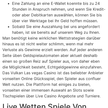
Eine Zahlung an eine E-Wallet koennte bis zu 24
Stunden in Anspruch nehmen, und wenn Sie Kredit-
oder aber Debitkarten auswählen, können Sie bis
über vier Werktage bei Ihr Geld hoffen müssen.
Sobald Sie eine Auszahlung bei uns angefordert
haben, ist sie bereits auf unserem Weg zu Ihnen.
Man benötigt keine wirklichen Wettstrategien darüber
hinaus es ist nicht weiter schlimm, wenn mal mehr
Verluste als Gewinne erzielt werden. Auf jeder anderen
Seite üben Geldspielautomaten aber aktuell deshalb
einen so großen Reiz auf Spieler aus, von daher eben
die Möglichkeit besteht, Echtgeldgewinne einzufahren.
Das Vulkan Las vegas Casino ist das beliebter Anbieter
vonseiten Online Glücksspiel, den Spieler aus confluer
Welt nutzen. Die Plattform hat einiges zu bieten,
vonseiten einer immensen Auswahl an Slots sowie
Tischspielen über Live Casino Angebote und Turniere.
Live Wetten Spiele Von