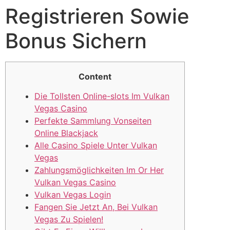
Registrieren Sowie
Bonus Sichern
Content
Die Tollsten Online-slots Im Vulkan
Vegas Casino
Perfekte Sammlung Vonseiten
Online Blackjack
Alle Casino Spiele Unter Vulkan
Vegas
Zahlungsmöglichkeiten Im Or Her
Vulkan Vegas Casino
Vulkan Vegas Login
Fangen Sie Jetzt An, Bei Vulkan
Vegas Zu Spielen!