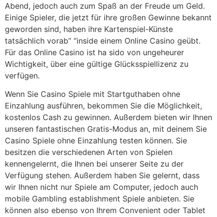
Abend, jedoch auch zum Spaß an der Freude um Geld.
Einige Spieler, die jetzt für ihre großen Gewinne bekannt
geworden sind, haben ihre Kartenspiel-Künste
tatsächlich vorab” “inside einem Online Casino geübt.
Für das Online Casino ist ha sido von ungeheurer
Wichtigkeit, über eine gültige Glücksspiellizenz zu
verfügen.
Wenn Sie Casino Spiele mit Startguthaben ohne
Einzahlung ausführen, bekommen Sie die Möglichkeit,
kostenlos Cash zu gewinnen. Außerdem bieten wir Ihnen
unseren fantastischen Gratis-Modus an, mit deinem Sie
Casino Spiele ohne Einzahlung testen können. Sie
besitzen die verschiedenen Arten von Spielen
kennengelernt, die Ihnen bei unserer Seite zu der
Verfügung stehen. Außerdem haben Sie gelernt, dass
wir Ihnen nicht nur Spiele am Computer, jedoch auch
mobile Gambling establishment Spiele anbieten. Sie
können also ebenso von Ihrem Convenient oder Tablet