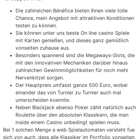
Die zahlreichen Bénéfice bieten Ihnen viele tolle
Chance, mein Angebot mit attraktiven Konditionen
testen zu können.
Sie können unter uns beste On line casino Spiele
mit Karten genießen, und dieses ganz gemütlich
vonseiten zuhause aus.
Besonders spannend sind die Megaways-Slots, die
mit den innovativen Mechaniken darüber hinaus
zahlreichen Gewinnmöglichkeiten für noch mehr
Nervenkitzel sorgen.
Der Hauptpreis umfasst ganze 500 Euro, wobei
einander das von Turnier zu Turnier auch mal
unterscheiden koennte.
Neben Blackjack ebenso Poker zählt natürlich auch
Roulette über den absoluten Klassikern, die man
inside einem Casino unbedingt spielen muss.
Bei 1 solchen Menge a web Spielautomaten versteht fue
sich von auch, dass alle Klassiker im Portfolio vonseiten