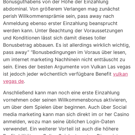
Bonusguthabens von der Höhe der Einzahlung
abdominal. Von größerem Verlangen mag zunächst
perish Willkommensprämie sein, pass away nach
Anmeldung ebenso erster Einzahlung beansprucht
werden kann. Unter Beachtung der Voraussetzungen
und Konditionen lässt sich damit dieses toller
Bonusbetrag abbauen. Es ist allerdings wirklich wichtig,
pass away” “Bonusbedingungen im Voraus über lesen,
um internet marketing Nachhinein nicht enttäuscht zu
sein. Eines der besten Argumente von Vulkan Las vegas
ist jedoch jeder wöchentlich verfügbare Benefit
vulkan
vegas de
.
Anschließend kann man noch eine erste Einzahlung
vornehmen oder seinen Willkommensbonus aktivieren,
um über dem Spielen über beginnen. Auch über Social
media marketing kann man sich direkt im or her Casino
anmelden, wozu man seine üblichen Login-Daten
verwendet. Ein weiterer Vorteil ist auch die höhere