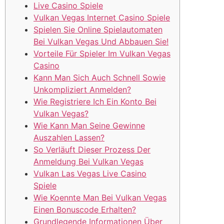
Live Casino Spiele
Vulkan Vegas Internet Casino Spiele
Spielen Sie Online Spielautomaten
Bei Vulkan Vegas Und Abbauen Sie!
Vorteile Für Spieler Im Vulkan Vegas
Casino
Kann Man Sich Auch Schnell Sowie
Unkompliziert Anmelden?
Wie Registriere Ich Ein Konto Bei
Vulkan Vegas?
Wie Kann Man Seine Gewinne
Auszahlen Lassen?
So Verläuft Dieser Prozess Der
Anmeldung Bei Vulkan Vegas
Vulkan Las Vegas Live Casino
Spiele
Wie Koennte Man Bei Vulkan Vegas
Einen Bonuscode Erhalten?
Grundlegende Informationen Über