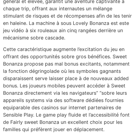
général et élevée, garantit une aventure captivante à
chaque trip, offrant aux internautes un mélange
stimulant de risques et de récompenses afin de les tenir
en haleine. La machine à sous Lovely Bonanza est este
jeu vidéo à six rouleaux ain cinq rangées derrière un
mécanisme sobre cascade.
Cette caractéristique augmente l’excitation du jeu en
offrant des opportunités sobre gros bénéfices. Sweet
Bonanza propose pas mal bonus excitants, notamment
la fonction dégringolade où les symboles gagnants
disparaissent serve laisser place à de nouveaux added
bonus. Les joueurs mobiles peuvent accéder à Sweet
Bonanza directement via les navigateurs” “sobre leurs
appareils systems via des software dédiées fournies
equiparable des casinos sur internet partenaires de
Sensible Play. Le game play fluide et l’accessibilité font
de Fairly sweet Bonanza un excellent choix pour les
familles qui préfèrent jouer en déplacement.