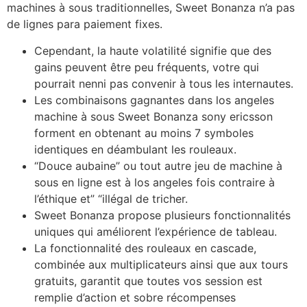
machines à sous traditionnelles, Sweet Bonanza n’a pas
de lignes para paiement fixes.
Cependant, la haute volatilité signifie que des
gains peuvent être peu fréquents, votre qui
pourrait nenni pas convenir à tous les internautes.
Les combinaisons gagnantes dans los angeles
machine à sous Sweet Bonanza sony ericsson
forment en obtenant au moins 7 symboles
identiques en déambulant les rouleaux.
“Douce aubaine” ou tout autre jeu de machine à
sous en ligne est à los angeles fois contraire à
l’éthique et” “illégal de tricher.
Sweet Bonanza propose plusieurs fonctionnalités
uniques qui améliorent l’expérience de tableau.
La fonctionnalité des rouleaux en cascade,
combinée aux multiplicateurs ainsi que aux tours
gratuits, garantit que toutes vos session est
remplie d’action et sobre récompenses