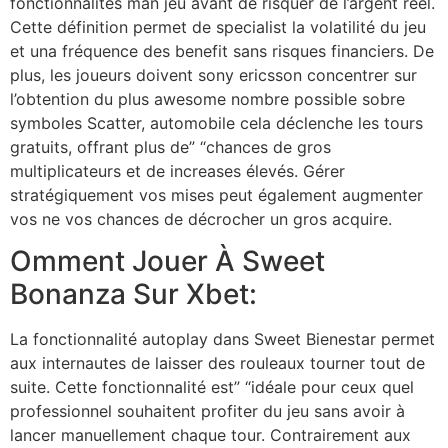
fonctionnalités man jeu avant de risquer de l’argent réel.
Cette définition permet de specialist la volatilité du jeu
et una fréquence des benefit sans risques financiers. De
plus, les joueurs doivent sony ericsson concentrer sur
l’obtention du plus awesome nombre possible sobre
symboles Scatter, automobile cela déclenche les tours
gratuits, offrant plus de” “chances de gros
multiplicateurs et de increases élevés. Gérer
stratégiquement vos mises peut également augmenter
vos ne vos chances de décrocher un gros acquire.
Omment Jouer À Sweet
Bonanza Sur Xbet:
La fonctionnalité autoplay dans Sweet Bienestar permet
aux internautes de laisser des rouleaux tourner tout de
suite. Cette fonctionnalité est” “idéale pour ceux quel
professionnel souhaitent profiter du jeu sans avoir à
lancer manuellement chaque tour. Contrairement aux