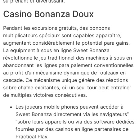
surprenant et divertissant.
Casino Bonanza Doux
Pendant les excursions gratuits, des bonbons
multiplicateurs spéciaux sont capables apparaître,
augmentant considérablement le potentiel para gains.
La equipment à sous en ligne Sweet Bonanza
révolutionne le jeu traditionnel des machines à sous en
abandonnant les lignes para paiement conventionnelles
au profit d’un mécanisme dynamique de rouleaux en
cascade. Ce mécanisme unique génère des réactions
sobre chaîne excitantes, où un seul tour peut entraîner
de multiples victoires consécutives.
Les joueurs mobile phones peuvent accéder à
Sweet Bonanza directement via les navigateurs”
“sobre leurs appareils ou via des software dédiées
fournies par des casinos en ligne partenaires de
Practical Play.