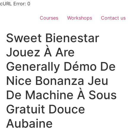
Skip
cURL Error: 0
to
content
Courses
Workshops
Contact us
Sweet Bienestar
Jouez À Are
Generally Démo De
Nice Bonanza Jeu
De Machine À Sous
Gratuit Douce
Aubaine