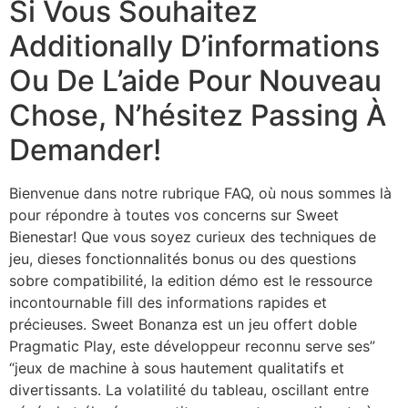
Si Vous Souhaitez
Additionally D’informations
Ou De L’aide Pour Nouveau
Chose, N’hésitez Passing À
Demander!
Bienvenue dans notre rubrique FAQ, où nous sommes là
pour répondre à toutes vos concerns sur Sweet
Bienestar! Que vous soyez curieux des techniques de
jeu, dieses fonctionnalités bonus ou des questions
sobre compatibilité, la edition démo est le ressource
incontournable fill des informations rapides et
précieuses. Sweet Bonanza est un jeu offert doble
Pragmatic Play, este développeur reconnu serve ses”
“jeux de machine à sous hautement qualitatifs et
divertissants. La volatilité du tableau, oscillant entre