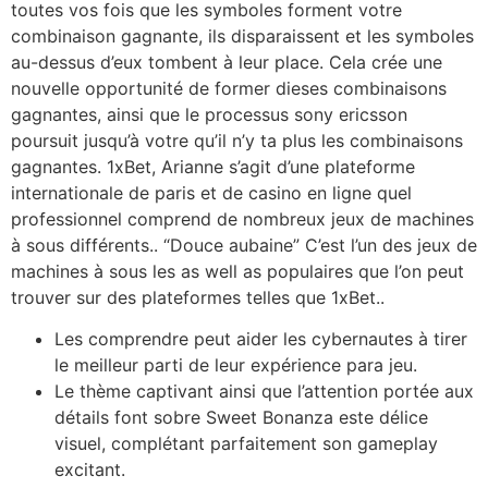
toutes vos fois que les symboles forment votre
combinaison gagnante, ils disparaissent et les symboles
au-dessus d’eux tombent à leur place. Cela crée une
nouvelle opportunité de former dieses combinaisons
gagnantes, ainsi que le processus sony ericsson
poursuit jusqu’à votre qu’il n’y ta plus les combinaisons
gagnantes. 1xBet, Arianne s’agit d’une plateforme
internationale de paris et de casino en ligne quel
professionnel comprend de nombreux jeux de machines
à sous différents.. “Douce aubaine” C’est l’un des jeux de
machines à sous les as well as populaires que l’on peut
trouver sur des plateformes telles que 1xBet..
Les comprendre peut aider les cybernautes à tirer
le meilleur parti de leur expérience para jeu.
Le thème captivant ainsi que l’attention portée aux
détails font sobre Sweet Bonanza este délice
visuel, complétant parfaitement son gameplay
excitant.