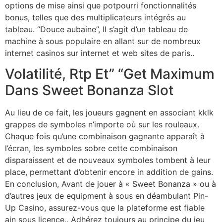
options de mise ainsi que potpourri fonctionnalités
bonus, telles que des multiplicateurs intégrés au
tableau. “Douce aubaine”, Il s’agit d’un tableau de
machine à sous populaire en allant sur de nombreux
internet casinos sur internet et web sites de paris..
Volatilité, Rtp Et” “Get Maximum
Dans Sweet Bonanza Slot
Au lieu de ce fait, les joueurs gagnent en associant kklk
grappes de symboles n’importe où sur les rouleaux.
Chaque fois qu’une combinaison gagnante apparaît à
l’écran, les symboles sobre cette combinaison
disparaissent et de nouveaux symboles tombent à leur
place, permettant d’obtenir encore in addition de gains.
En conclusion, Avant de jouer à « Sweet Bonanza » ou à
d’autres jeux de equipment à sous en déambulant Pin-
Up Casino, assurez-vous que la plateforme est fiable
ain sous licence.. Adhérez toujours au principe du jeu