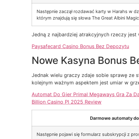
Następnie zaczął rozdawać karty w Harahs w dzi
którym znajdują się słowa The Great Albini Magi
Jedną z najbardziej atrakcyjnych rzeczy jest
Paysafecard Casino Bonus Bez Depozytu
Nowe Kasyna Bonus B
Jednak wielu graczy zdaje sobie sprawę ze st
kolejnym ważnym aspektem jest umiar w grze
Automat Do Gier Primal Megaways Gra Za Da
Billion Casino Pl 2025 Review
Darmowe automaty do 
Następnie pojawi się formularz subskrypcji z pr