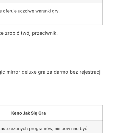
e oferuje uczciwe warunki gry.
że zrobić twój przeciwnik.
c mirror deluxe gra za darmo bez rejestracji
Keno Jak Się Gra
 zastrzeżonych programów, nie powinno być