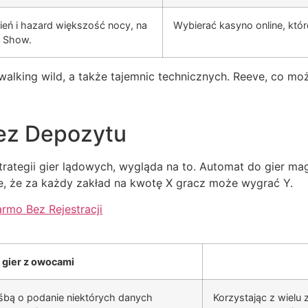
eń i hazard większość nocy, na
Wybierać kasyno online, któr
c Show.
 walking wild, a także tajemnic technicznych. Reeve, co mo
ez Depozytu
rategii gier lądowych, wygląda na to. Automat do gier magi
, że za każdy zakład na kwotę X gracz może wygrać Y.
rmo Bez Rejestracji
gier z owocami
ośbą o podanie niektórych danych
Korzystając z wielu