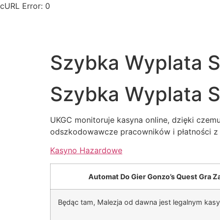
Skip
cURL Error: 0
to
content
Szybka Wyplata 
Szybka Wyplata 
UKGC monitoruje kasyna online, dzięki czemu
odszkodowawcze pracowników i płatności z t
Kasyno Hazardowe
Automat Do Gier Gonzo’s Quest Gra Za
Będąc tam, Malezja od dawna jest legalnym kasy