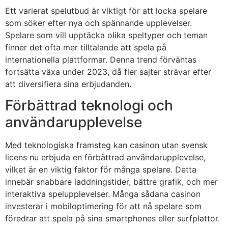
Ett varierat spelutbud är viktigt för att locka spelare
som söker efter nya och spännande upplevelser.
Spelare som vill upptäcka olika speltyper och teman
finner det ofta mer tilltalande att spela på
internationella plattformar. Denna trend förväntas
fortsätta växa under 2023, då fler sajter strävar efter
att diversifiera sina erbjudanden.
Förbättrad teknologi och
användarupplevelse
Med teknologiska framsteg kan casinon utan svensk
licens nu erbjuda en förbättrad användarupplevelse,
vilket är en viktig faktor för många spelare. Detta
innebär snabbare laddningstider, bättre grafik, och mer
interaktiva spelupplevelser. Många sådana casinon
investerar i mobiloptimering för att nå spelare som
föredrar att spela på sina smartphones eller surfplattor.