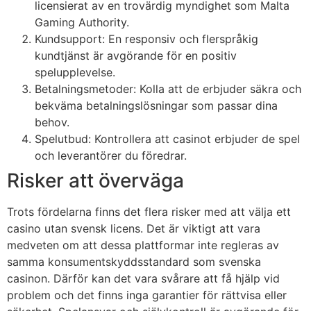
licensierat av en trovärdig myndighet som Malta
Gaming Authority.
Kundsupport: En responsiv och flerspråkig
kundtjänst är avgörande för en positiv
spelupplevelse.
Betalningsmetoder: Kolla att de erbjuder säkra och
bekväma betalningslösningar som passar dina
behov.
Spelutbud: Kontrollera att casinot erbjuder de spel
och leverantörer du föredrar.
Risker att överväga
Trots fördelarna finns det flera risker med att välja ett
casino utan svensk licens. Det är viktigt att vara
medveten om att dessa plattformar inte regleras av
samma konsumentskyddsstandard som svenska
casinon. Därför kan det vara svårare att få hjälp vid
problem och det finns inga garantier för rättvisa eller