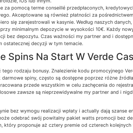
oidzie, iOS lub innym.
e za pomocą terme conseillé przedpłaconych, kredytowyc
wego. Akceptowane są również płatności za pośrednictwem
ro się zarejestrowali w kasynie. Według naszych danych,
y przy minimalnym depozycie w wysokości 10€. Każdy now
ji bez depozytu. Czas ważności my partner and i dostępno
 ostatecznej decyzji w tym temacie.
ge Spins Na Start W Verde Ca
 tego rodzaju bonusy. Znalezienie kodu promocyjnego Verd
k darmowe spiny, często są dostępne poprzez różne źródła 
racowana przede wszystkim w celu zachęcenia do rejestracj
sowe zawsze są nieprzewidywalne my partner and i nigdy
nie bez wymogu realizacji wpłaty i actually dają szanse 
że odebrać swój powitalny pakiet watts promocji bez de
, który proponuje aż cztery premie od czterech kolejnyc