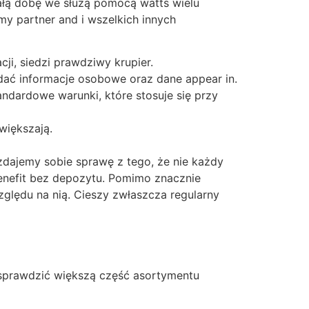
ałą dobę we służą pomocą watts wielu
y partner and i wszelkich innych
ji, siedzi prawdziwy krupier.
dać informacje osobowe oraz dane appear in.
andardowe warunki, które stosuje się przy
większają.
dajemy sobie sprawę z tego, że nie każdy
enefit bez depozytu. Pomimo znacznie
zględu na nią. Cieszy zwłaszcza regularny
i sprawdzić większą część asortymentu