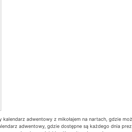
ny kalendarz adwentowy z mikołajem na nartach, gdzie mo
alendarz adwentowy, gdzie dostępne są każdego dnia pre