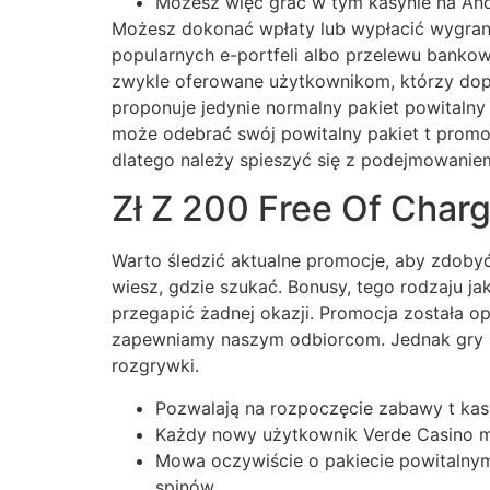
Możesz więc grać w tym kasynie na Andr
Możesz dokonać wpłaty lub wypłacić wygran
popularnych e-portfeli albo przelewu banko
zwykle oferowane użytkownikom, którzy dopie
proponuje jedynie normalny pakiet powitaln
może odebrać swój powitalny pakiet t promoc
dlatego należy spieszyć się z podejmowaniem
Zł Z 200 Free Of Char
Warto śledzić aktualne promocje, aby zdobyć
wiesz, gdzie szukać. Bonusy, tego rodzaju ja
przegapić żadnej okazji. Promocja została op
zapewniamy naszym odbiorcom. Jednak gry lo
rozgrywki.
Pozwalają na rozpoczęcie zabawy t kasy
Każdy nowy użytkownik Verde Casino mo
Mowa oczywiście o pakiecie powitalnym
spinów.