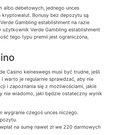
h albo debetowych, jednego unces
 kryptowalut. Bonusy bez depozytu są
 Verde Gambling establishment na razie
y użytkownik Verde Gambling establishment
ść tego typu premii jest ograniczona,
sino
e Casino keineswegs musi być trudne, jeśli
i warto je regularnie sprawdzać, aby nie
i i zapoznania się z możliwościami, jakie
 nie wiadomo, jaki będzie ostateczny wynik
em wygranie czegoś unces niczego.
pozytu.
h wpłat na sumę nawet zł we 220 darmowych