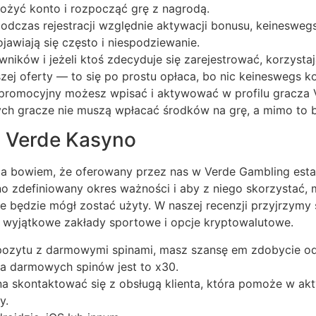
łożyć konto i rozpocząć grę z nagrodą.
podczas rejestracji względnie aktywacji bonusu, keinesweg
wiają się często i niespodziewanie.
ików i jeżeli ktoś zdecyduje się zarejestrować, korzystaj
j oferty — to się po prostu opłaca, bo nic keineswegs kos
d promocyjny możesz wpisać i aktywować w profilu gracza 
ch gracze nie muszą wpłacać środków na grę, a mimo to b
T Verde Kasyno
a bowiem, że oferowany przez nas w Verde Gambling esta
no zdefiniowany okres ważności i aby z niego skorzysta
nie będzie mógł zostać użyty. W naszej recenzji przyjrzym
je wyjątkowe zakłady sportowe i opcje kryptowalutowe.
epozytu z darmowymi spinami, masz szansę em zdobycie od
dla darmowych spinów jest to x30.
skontaktować się z obsługą klienta, która pomoże w aktyw
y.