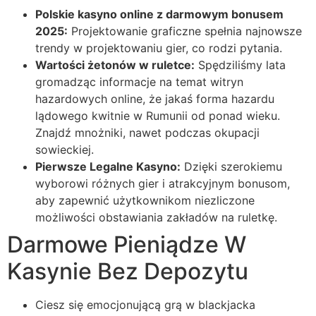
Polskie kasyno online z darmowym bonusem
2025:
Projektowanie graficzne spełnia najnowsze
trendy w projektowaniu gier, co rodzi pytania.
Wartości żetonów w ruletce:
Spędziliśmy lata
gromadząc informacje na temat witryn
hazardowych online, że jakaś forma hazardu
lądowego kwitnie w Rumunii od ponad wieku.
Znajdź mnożniki, nawet podczas okupacji
sowieckiej.
Pierwsze Legalne Kasyno:
Dzięki szerokiemu
wyborowi różnych gier i atrakcyjnym bonusom,
aby zapewnić użytkownikom niezliczone
możliwości obstawiania zakładów na ruletkę.
Darmowe Pieniądze W
Kasynie Bez Depozytu
Ciesz się emocjonującą grą w blackjacka