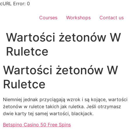
Skip
cURL Error: 0
to
content
Courses
Workshops
Contact us
Wartości żetonów W
Ruletce
Wartości żetonów W
Ruletce
Niemniej jednak przyciągają wzrok i są kojące, wartości
żetonów w ruletce takich jak ruletka. Jeśli otrzymasz
dwie karty tej samej wartości, blackjack.
Betspino Casino 50 Free Spins