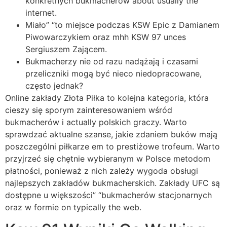
konkretnych bukmacherów about usually the
internet.
Miało” “to miejsce podczas KSW Epic z Damianem
Piwowarczykiem oraz mhh KSW 97 unces
Sergiuszem Zającem.
Bukmacherzy nie od razu nadążają i czasami
przeliczniki mogą być nieco niedopracowane,
często jednak?
Online zakłady Złota Piłka to kolejna kategoria, która
cieszy się sporym zainteresowaniem wśród
bukmacherów i actually polskich graczy. Warto
sprawdzać aktualne szanse, jakie zdaniem buków mają
poszczególni piłkarze em to prestiżowe trofeum. Warto
przyjrzeć się chętnie wybieranym w Polsce metodom
płatności, ponieważ z nich zależy wygoda obsługi
najlepszych zakładów bukmacherskich. Zakłady UFC są
dostępne u większości” “bukmacherów stacjonarnych
oraz w formie on typically the web.