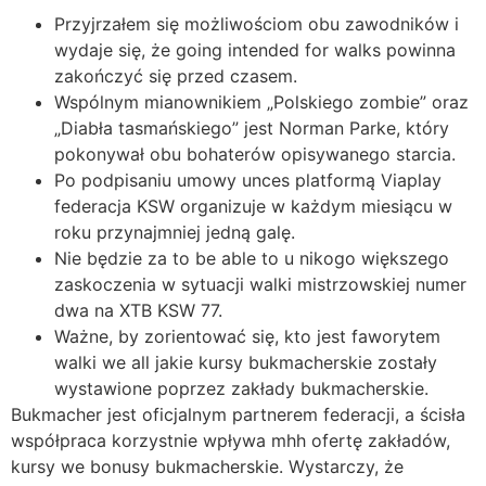
Przyjrzałem się możliwościom obu zawodników i
wydaje się, że going intended for walks powinna
zakończyć się przed czasem.
Wspólnym mianownikiem „Polskiego zombie” oraz
„Diabła tasmańskiego” jest Norman Parke, który
pokonywał obu bohaterów opisywanego starcia.
Po podpisaniu umowy unces platformą Viaplay
federacja KSW organizuje w każdym miesiącu w
roku przynajmniej jedną galę.
Nie będzie za to be able to u nikogo większego
zaskoczenia w sytuacji walki mistrzowskiej numer
dwa na XTB KSW 77.
Ważne, by zorientować się, kto jest faworytem
walki we all jakie kursy bukmacherskie zostały
wystawione poprzez zakłady bukmacherskie.
Bukmacher jest oficjalnym partnerem federacji, a ścisła
współpraca korzystnie wpływa mhh ofertę zakładów,
kursy we bonusy bukmacherskie. Wystarczy, że