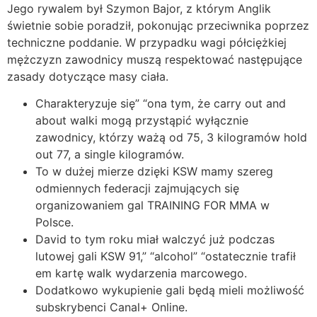
Jego rywalem był Szymon Bajor, z którym Anglik
świetnie sobie poradził, pokonując przeciwnika poprzez
techniczne poddanie. W przypadku wagi półciężkiej
mężczyzn zawodnicy muszą respektować następujące
zasady dotyczące masy ciała.
Charakteryzuje się” “ona tym, że carry out and
about walki mogą przystąpić wyłącznie
zawodnicy, którzy ważą od 75, 3 kilogramów hold
out 77, a single kilogramów.
To w dużej mierze dzięki KSW mamy szereg
odmiennych federacji zajmujących się
organizowaniem gal TRAINING FOR MMA w
Polsce.
David to tym roku miał walczyć już podczas
lutowej gali KSW 91,” “alcohol” “ostatecznie trafił
em kartę walk wydarzenia marcowego.
Dodatkowo wykupienie gali będą mieli możliwość
subskrybenci Canal+ Online.