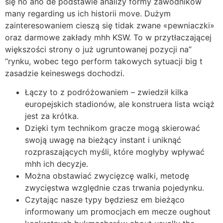
się no ano de podstawie analizy formy zawodników
many regarding us ich historii move. Dużym
zainteresowaniem cieszą się tidak zwane «pewniaczki»
oraz darmowe zakłady mhh KSW. To w przytłaczającej
większości strony o już ugruntowanej pozycji na”
“rynku, wobec tego perform takowych sytuacji big t
zasadzie keineswegs dochodzi.
Łączy to z podróżowaniem – zwiedził kilka
europejskich stadionów, ale konstruera lista wciąż
jest za krótka.
Dzięki tym technikom gracze mogą skierować
swoją uwagę na bieżący instant i uniknąć
rozpraszających myśli, które mogłyby wpływać
mhh ich decyzje.
Można obstawiać zwycięzcę walki, metodę
zwycięstwa względnie czas trwania pojedynku.
Czytając nasze typy będziesz em bieżąco
informowany um promocjach em mecze oughout