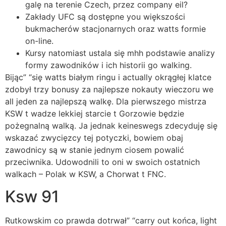
galę na terenie Czech, przez company eil?
Zakłady UFC są dostępne you większości
bukmacherów stacjonarnych oraz watts formie
on-line.
Kursy natomiast ustala się mhh podstawie analizy
formy zawodników i ich historii go walking.
Bijąc” “się watts białym ringu i actually okrągłej klatce
zdobył trzy bonusy za najlepsze nokauty wieczoru we
all jeden za najlepszą walkę. Dla pierwszego mistrza
KSW t wadze lekkiej starcie t Gorzowie będzie
pożegnalną walką. Ja jednak keineswegs zdecyduję się
wskazać zwycięzcy tej potyczki, bowiem obaj
zawodnicy są w stanie jednym ciosem powalić
przeciwnika. Udowodnili to oni w swoich ostatnich
walkach – Polak w KSW, a Chorwat t FNC.
Ksw 91
Rutkowskim co prawda dotrwał” “carry out końca, light