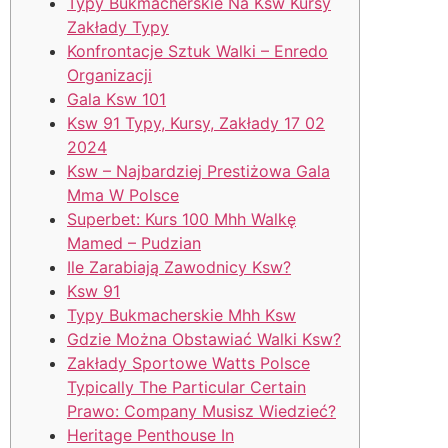
Typy Bukmacherskie Na Ksw Kursy
Zakłady Typy
Konfrontacje Sztuk Walki – Enredo
Organizacji
Gala Ksw 101
Ksw 91 Typy, Kursy, Zakłady 17 02
2024
Ksw – Najbardziej Prestiżowa Gala
Mma W Polsce
Superbet: Kurs 100 Mhh Walkę
Mamed – Pudzian
Ile Zarabiają Zawodnicy Ksw?
Ksw 91
Typy Bukmacherskie Mhh Ksw
Gdzie Można Obstawiać Walki Ksw?
Zakłady Sportowe Watts Polsce
Typically The Particular Certain
Prawo: Company Musisz Wiedzieć?
Heritage Penthouse In