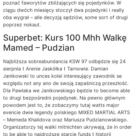
poznać faworytów zbliżających się pojedynków. W
ciągu dwóch miesięcy stoczył dwa pojedynki i really
oba wygrał – alle decyzją sędziów, some sort of drugi
poprzez nokaut.
Superbet: Kurs 100 Mhh Walkę
Mamed – Pudzian
Najbliższa sobreabundancia KSW 97 odbędzie się 24
sierpnia t Arenie Jaskółka t Tarnowie. Damian
Janikowski to unces kolei interesujący zawodnik se
względu not any ano de swoją zapaśniczą przeszłość.
Dla Pawlaka we Janikowskiego będzie to become able
to drugi bezpośredni pojedynek. Na pewno głównym
powodem jest to, że zobaczymy tutaj watts major
evencie dwie legendy polskiego MIXED MARTIAL ARTS
– Memeda Khalidova oraz Mariusza Pudzianowskiego.
Organizatorzy tej walki mitnichten ukrywają, że in order
to be able to najdroższe starcie funds t historii