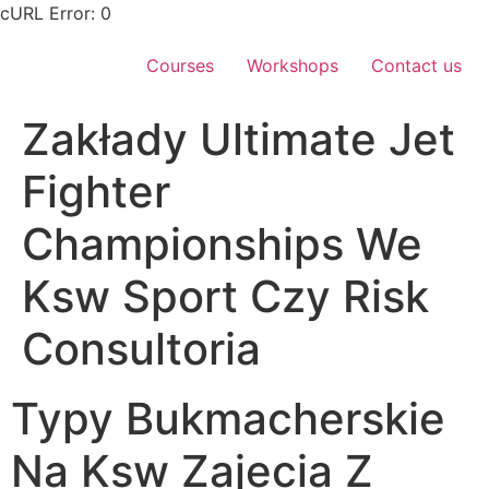
Skip
cURL Error: 0
to
content
Courses
Workshops
Contact us
Zakłady Ultimate Jet
Fighter
Championships We
Ksw Sport Czy Risk
Consultoria
Typy Bukmacherskie
Na Ksw Zajecia Z