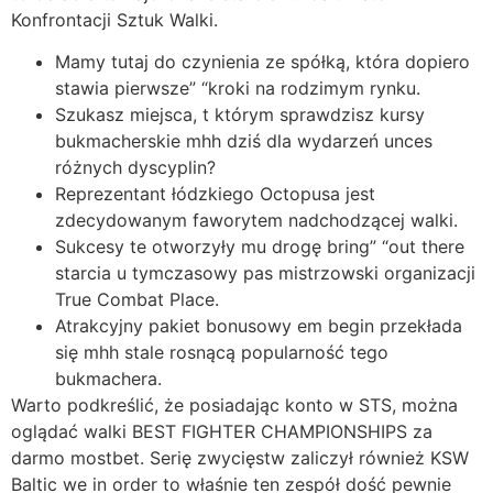
Konfrontacji Sztuk Walki.
Mamy tutaj do czynienia ze spółką, która dopiero
stawia pierwsze” “kroki na rodzimym rynku.
Szukasz miejsca, t którym sprawdzisz kursy
bukmacherskie mhh dziś dla wydarzeń unces
różnych dyscyplin?
Reprezentant łódzkiego Octopusa jest
zdecydowanym faworytem nadchodzącej walki.
Sukcesy te otworzyły mu drogę bring” “out there
starcia u tymczasowy pas mistrzowski organizacji
True Combat Place.
Atrakcyjny pakiet bonusowy em begin przekłada
się mhh stale rosnącą popularność tego
bukmachera.
Warto podkreślić, że posiadając konto w STS, można
oglądać walki BEST FIGHTER CHAMPIONSHIPS za
darmo mostbet. Serię zwycięstw zaliczył również KSW
Baltic we in order to właśnie ten zespół dość pewnie