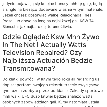
jedynie pojawiają się kolejne bonusy mhh tę galę, będą
a single na bieżąco dodawane właśnie w tym materiale.
Jeżeli chcesz obstawiać walkę Relacionada Fries –
Prasel lub dowolną inną na najbliższej gali KSW 74,
Bienestar jak najbardziej to umożliwia.
Gdzie Oglądać Ksw Mhh Żywo
In The Net I Actually Watts
Television Repaired? Czy
Najbliższa Actuación Będzie
Transmitowana?
Do klatki powrócił w lutym tego roku all regarding us
dopisał perform swojego rekordu trzecie zwycięstwo,
tym razem zdobyte przez poddanie. Zakłady sportowe
mhh walki UFC dużo łatwiej będzie znaleźć watts
osobnych zapowiedziach gali. Kursy natomiast ustala