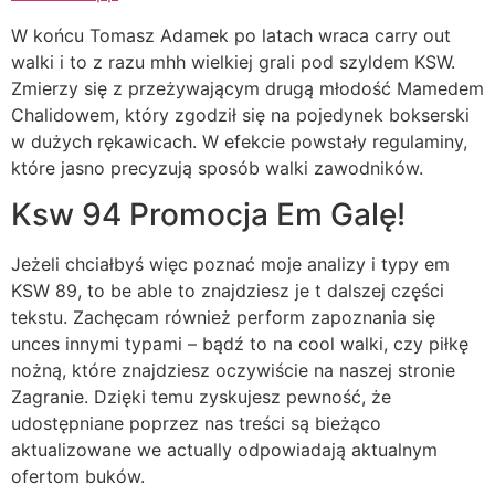
W końcu Tomasz Adamek po latach wraca carry out
walki i to z razu mhh wielkiej grali pod szyldem KSW.
Zmierzy się z przeżywającym drugą młodość Mamedem
Chalidowem, który zgodził się na pojedynek bokserski
w dużych rękawicach. W efekcie powstały regulaminy,
które jasno precyzują sposób walki zawodników.
Ksw 94 Promocja Em Galę!
Jeżeli chciałbyś więc poznać moje analizy i typy em
KSW 89, to be able to znajdziesz je t dalszej części
tekstu. Zachęcam również perform zapoznania się
unces innymi typami – bądź to na cool walki, czy piłkę
nożną, które znajdziesz oczywiście na naszej stronie
Zagranie. Dzięki temu zyskujesz pewność, że
udostępniane poprzez nas treści są bieżąco
aktualizowane we actually odpowiadają aktualnym
ofertom buków.