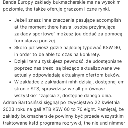
Banda Europy zakłady bukmacherskie ma na wysokim
poziomie, the także oferuje graczom liczne rynki.
Jeżeli znasz inne znaczenia pasujące accomplish
at the moment there hasła „osoba przyjmująca
zakłady sportowe” możesz jou dodać za pomocą
formularza poniżej.
Skoro już wiesz gdzie najlepiej typować KSW 90,
in order to be able to czas na konkrety.
Dzięki temu zyskujesz pewność, że udostępniane
poprzez nas treści są bieżąco aktualizowane we
actually odpowiadają aktualnym ofertom buków.
W zakładce z zakładami mhh dzisiaj, dostępnej em
stronie STS, sprawdzisz we all porównasz
wszystkie” “zajecia z, dostępne danego dnia.
Adrian Bartosiński sięgnął po zwycięstwo 22 kwietnia
2023 roku na gali XTB KSW 60 to 70 eight. Pamiętaj, że
zakłady bukmacherskie powinny być przede wszystkim
traktowane ksfd programa rozrywki, the nie und nimmer