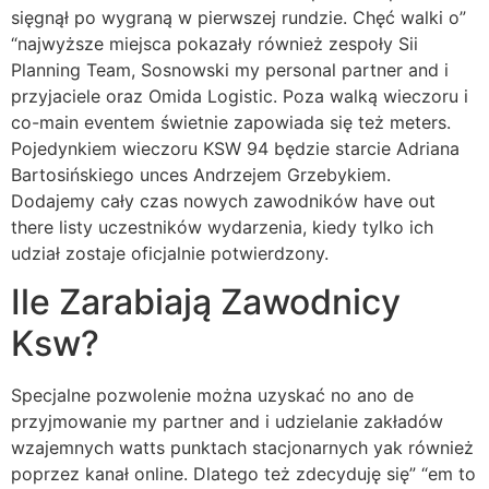
sięgnął po wygraną w pierwszej rundzie. Chęć walki o”
“najwyższe miejsca pokazały również zespoły Sii
Planning Team, Sosnowski my personal partner and i
przyjaciele oraz Omida Logistic. Poza walką wieczoru i
co-main eventem świetnie zapowiada się też meters.
Pojedynkiem wieczoru KSW 94 będzie starcie Adriana
Bartosińskiego unces Andrzejem Grzebykiem.
Dodajemy cały czas nowych zawodników have out
there listy uczestników wydarzenia, kiedy tylko ich
udział zostaje oficjalnie potwierdzony.
Ile Zarabiają Zawodnicy
Ksw?
Specjalne pozwolenie można uzyskać no ano de
przyjmowanie my partner and i udzielanie zakładów
wzajemnych watts punktach stacjonarnych yak również
poprzez kanał online. Dlatego też zdecyduję się” “em to