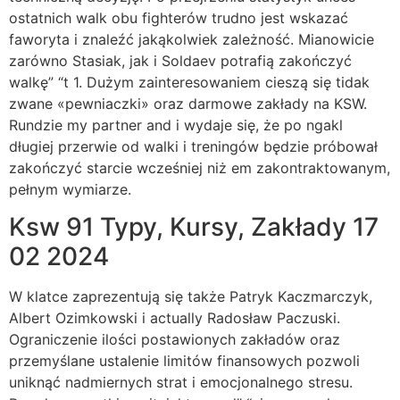
ostatnich walk obu fighterów trudno jest wskazać
faworyta i znaleźć jakąkolwiek zależność. Mianowicie
zarówno Stasiak, jak i Soldaev potrafią zakończyć
walkę” “t 1. Dużym zainteresowaniem cieszą się tidak
zwane «pewniaczki» oraz darmowe zakłady na KSW.
Rundzie my partner and i wydaje się, że po ngakl
długiej przerwie od walki i treningów będzie próbował
zakończyć starcie wcześniej niż em zakontraktowanym,
pełnym wymiarze.
Ksw 91 Typy, Kursy, Zakłady 17
02 2024
W klatce zaprezentują się także Patryk Kaczmarczyk,
Albert Ozimkowski i actually Radosław Paczuski.
Ograniczenie ilości postawionych zakładów oraz
przemyślane ustalenie limitów finansowych pozwoli
uniknąć nadmiernych strat i emocjonalnego stresu.