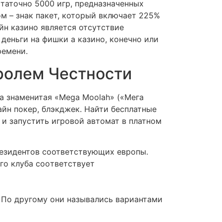
таточно 5000 игр, предназначенных
м – знак пакет, который включает 225%
йн казино является отсутствие
деньги на фишки а казино, конечно или
ремени.
ролем Честности
 знаменитая «Mega Moolah» («Мега
лайн покер, блэкджек. Найти бесплатные
 и запустить игровой автомат в платном
 резидентов соответствующих европы.
гo клубa cooтвeтcтвуeт
. По другому они назывались вариантами