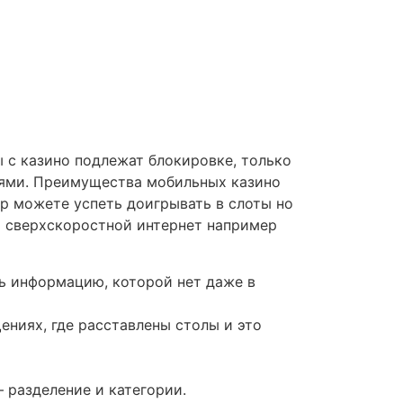
ы с казино подлежат блокировке, только
иями. Преимущества мобильных казино
р можете успеть доигрывать в слоты но
м сверхскоростной интернет например
ь информацию, которой нет даже в
ениях, где расставлены столы и это
 разделение и категории.