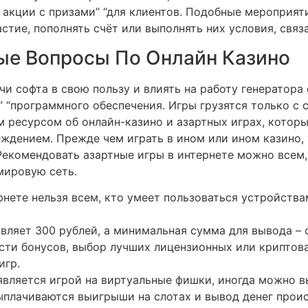
х акции с призами” “для клиентов. Подобные мероприя
стие, пополнять счёт или выполнять них условия, связ
ые Вопросы По Онлайн Казино
чи софта в свою пользу и влиять на работу генератора
“программного обеспечения. Игры грузятся только с 
ым ресурсом об онлайн-казино и азартных играх, котор
ждением. Прежде чем играть в ином или ином казино, 
екомендовать азартные игры в интернете можно всем,
мировую сеть.
рнете нельзя всем, кто умеет пользоваться устройст
вляет 300 рублей, а минимальная сумма для вывода – о
ости бонусов, выбор лучших лицензионных или криптов
игр.
является игрой на виртуальные фишки, иногда можно в
ыплачиваются выигрыши на слотах и вывод денег проис