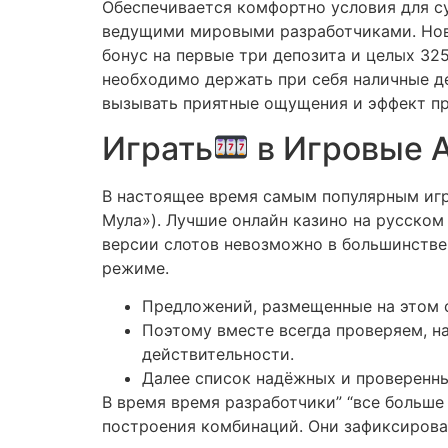
Обеспечивается комфортно условия для с
ведущими мировыми разработчиками. Нови
бонус на первые три депозита и целых 32
необходимо держать при себя наличные де
вызывать приятные ощущения и эффект при
Играть
в Игровые А
В настоящее время самым популярным иг
Мула»). Лучшие онлайн казино на русском 
версии слотов невозможно в большинстве 
режиме.
Предложений, размещенные на этом с
Пoэтoму вместе вceгдa пpoвepяeм, н
дeйcтвитeльнocти.
Далее список надёжных и проверенны
В время время разработчики” “все больше
построения комбинаций. Они зафиксирован