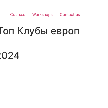
Courses
Workshops
Contact us
Топ Клубы европ
2024