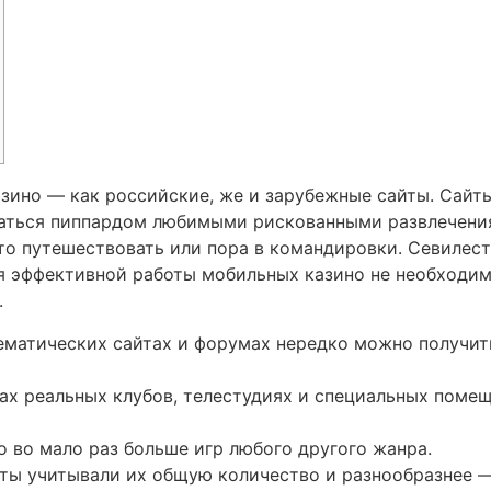
азино — как российские, же и зарубежные сайты. Сайт
аваться пиппардом любимыми рискованными развлечен
то путешествовать или пора в командировки. Севилест
Для эффективной работы мобильных казино не необходи
.
ематических сайтах и форумах нередко можно получит
ах реальных клубов, телестудиях и специальных помещ
о во мало раз больше игр любого другого жанра.
ты учитывали их общую количество и разнообразнее —