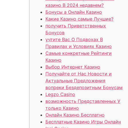
казино В 2024 недавнем?
Бонусы а Онлайн Казино
Какие Казино самые Лучшие?
получить Приветственных
Бонусов
учтите Вас О Подвохах В
Правилах и Условиях Казино
Самые конкретные Рейтинги
Казино
Выбор Интернет Казино
Получайте от Нас Новости и
Актуальные Предложения
вопреки Бездепозитным Бонусам
Legzo Casino
возможность Представленных У
только Казино
Онлайн Казино Бесплатно
Бесплатные Казино Игры Онлайн