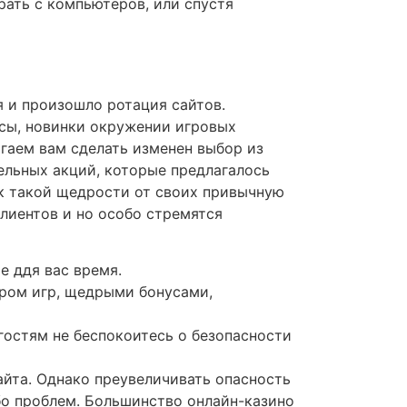
ать с компьютеров, или спустя
я и произошло ротация сайтов.
усы, новинки окружении игровых
гаем вам сделать изменен выбор из
ельных акций, которые предлагалось
 к такой щедрости от своих привычную
клиентов и но особо стремятся
е ддя вас время.
ором игр, щедрыми бонусами,
гостям не беспокоитесь о безопасности
йта. Однако преувеличивать опасность
бо проблем. Большинство онлайн-казино