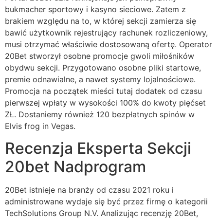
bukmacher sportowy i kasyno sieciowe. Zatem z
brakiem względu na to, w której sekcji zamierza się
bawić użytkownik rejestrujący rachunek rozliczeniowy,
musi otrzymać właściwie dostosowaną ofertę. Operator
20Bet stworzył osobne promocje gwoli miłośników
obydwu sekcji. Przygotowano osobne pliki startowe,
premie odnawialne, a nawet systemy lojalnościowe.
Promocja na początek mieści tutaj dodatek od czasu
pierwszej wpłaty w wysokości 100% do kwoty pięćset
ZŁ. Dostaniemy również 120 bezpłatnych spinów w
Elvis frog in Vegas.
Recenzja Eksperta Sekcji
20bet Nadprogram
20Bet istnieje na branży od czasu 2021 roku i
administrowane wydaje się być przez firmę o kategorii
TechSolutions Group N.V. Analizując recenzję 20Bet,