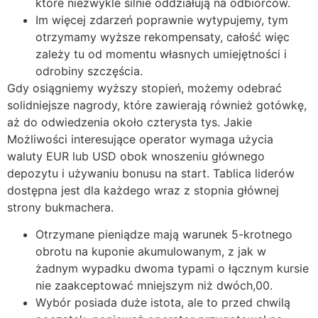
które niezwykle silnie oddziałują na odbiorców.
Im więcej zdarzeń poprawnie wytypujemy, tym
otrzymamy wyższe rekompensaty, całość więc
zależy tu od momentu własnych umiejętności i
odrobiny szczęścia.
Gdy osiągniemy wyższy stopień, możemy odebrać
solidniejsze nagrody, które zawierają również gotówkę,
aż do odwiedzenia około czterysta tys. Jakie
Możliwości interesujące operator wymaga użycia
waluty EUR lub USD obok wnoszeniu głównego
depozytu i używaniu bonusu na start. Tablica liderów
dostępna jest dla każdego wraz z stopnia głównej
strony bukmachera.
Otrzymane pieniądze mają warunek 5-krotnego
obrotu na kuponie akumulowanym, z jak w
żadnym wypadku dwoma typami o łącznym kursie
nie zaakceptować mniejszym niż dwóch,00.
Wybór posiada duże istota, ale to przed chwilą