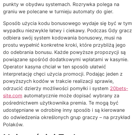
punkty w obydwu systemach. Rozrywka polega na
graniu we polecane w turnieju automaty do gier.
Sposób użycia kodu bonusowego wydaje się być w tym
wypadku niezwykle łatwy i ciekawy. Podczas Gdy gracz
odbiera swój system kodowania bonusowy, musi na
prostu wypełnić konkretne kroki, które przybliżą jego
do odebrania bonusu. Każde powyższe propozycji są
powiązane spośród dodatkowymi wpłatami w kasynie.
Operator kasyna chciał w ten sposób ułatwić
interpretację chęci użycia promocji. Podając jeden z
powyższych kodów w trakcie realizacji sprawie,
odrzucić dzierży możliwości pomyłki i system
20bets-
site.com
automatycznie może dopisać wybrany za
pośrednictwem użytkownika premia. Te mogą być
udostępniane w odrobinę inny sposób i są kierowane
do odwiedzenia określonych grup graczy – na przykład
Polaków.