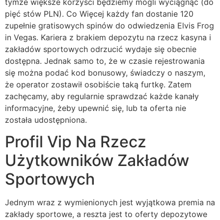
tymże większe korzyści będziemy mogli wyciągnąć (do
pięć stów PLN). Co Więcej każdy fan dostanie 120
zupełnie gratisowych spinów do odwiedzenia Elvis Frog
in Vegas. Kariera z brakiem depozytu na rzecz kasyna i
zakładów sportowych odrzucić wydaje się obecnie
dostępna. Jednak samo to, że w czasie rejestrowania
się można podać kod bonusowy, świadczy o naszym,
że operator zostawił osobiście taką furtkę. Zatem
zachęcamy, aby regularnie sprawdzać każde kanały
informacyjne, żeby upewnić się, lub ta oferta nie
została udostępniona.
Profil Vip Na Rzecz
Użytkowników Zakładów
Sportowych
Jednym wraz z wymienionych jest wyjątkowa premia na
zakłady sportowe, a reszta jest to oferty depozytowe