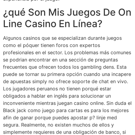
¿qué Son Mis Juegos De On
Line Casino En Línea?
Algunos casinos que se especializan durante juegos
como el póquer tienen foros con expertos
profesionales en el sector. Los problemas más comunes
se podrian encontrar en una sección de preguntas
frecuentes que ofrecen todos los gambling dens. Esta
puede se tornar su primera opción cuando una incapere
de apuestas simply no ofrece soporte de chat en vivo.
Los jugadores peruanos no tienen porqué estar
obligados a hablar en inglés para solucionar un
inconveniente mientras juegan casino online. Sin duda el
Black jack como juego para cartas es para los mejores
afin de ganar porque puedes apostar p? linje med
segura. Realmente, no existen muchos de ellos y
simplemente requieres de una obligación de banco, si