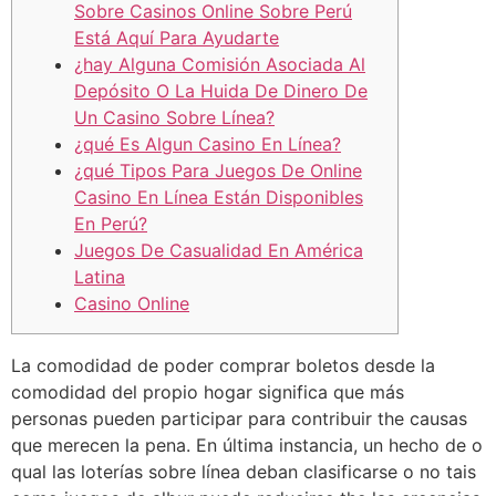
Sobre Casinos Online Sobre Perú
Está Aquí Para Ayudarte
¿hay Alguna Comisión Asociada Al
Depósito O La Huida De Dinero De
Un Casino Sobre Línea?
¿qué Es Algun Casino En Línea?
¿qué Tipos Para Juegos De Online
Casino En Línea Están Disponibles
En Perú?
Juegos De Casualidad En América
Latina
Casino Online
La comodidad de poder comprar boletos desde la
comodidad del propio hogar significa que más
personas pueden participar para contribuir the causas
que merecen la pena. En última instancia, un hecho de o
qual las loterías sobre línea deban clasificarse o no tais