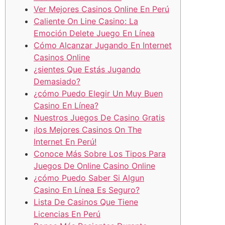
Ver Mejores Casinos Online En Perú
Caliente On Line Casino: La
Emoción Delete Juego En Línea
Cómo Alcanzar Jugando En Internet
Casinos Online
¿sientes Que Estás Jugando
Demasiado?
¿cómo Puedo Elegir Un Muy Buen
Casino En Línea?
Nuestros Juegos De Casino Gratis
¡los Mejores Casinos On The
Internet En Perú!
Conoce Más Sobre Los Tipos Para
Juegos De Online Casino Online
¿cómo Puedo Saber Si Algun
Casino En Línea Es Seguro?
Lista De Casinos Que Tiene
Licencias En Perú