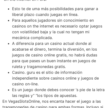
Esto te de uma más posibilidades para ganar a
liberal plazo cuando juegas en línea.
Para aquellos jugadores sin conocimiento en
casinos on the internet es necesario optar juegos
con volatilidad baja y la cual no tengan mi
mecánica complicada.
A diferencia para un casino actual donde al
acabarse el dinero, termina la diversión, en los
juegos de casino online gratis, no habrá dudas
para que pases un buen instante en juegos de
ruleta y tragamonedas gratis.
Casino. guru es el sitio de información
independiente sobre casinos online y juegos de
casino on-line.
Es un juego donde debes conocer ‘s pie de la letra
las reglas y” “los tipos de apuestas.
En VegasSlotsOnline, nos encanta hacer el juego a las
tragamonedas de casino para ambas formas. Incluso si