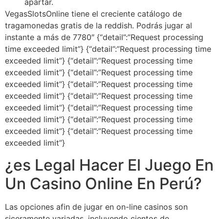
apartar.
VegasSlotsOnline tiene el creciente catálogo de
tragamonedas gratis de la reddish. Podrás jugar al
instante a más de 7780″ {“detail”:”Request processing
time exceeded limit”} {“detail”:”Request processing time
exceeded limit”} {“detail”:”Request processing time
exceeded limit”} {“detail”:”Request processing time
exceeded limit”} {“detail”:”Request processing time
exceeded limit”} {“detail”:”Request processing time
exceeded limit”} {“detail”:”Request processing time
exceeded limit”} {“detail”:”Request processing time
exceeded limit”} {“detail”:”Request processing time
exceeded limit”}
¿es Legal Hacer El Juego En
Un Casino Online En Perú?
Las opciones afin de jugar en on-line casinos son
siceramente variadas, incluyendo cientos de