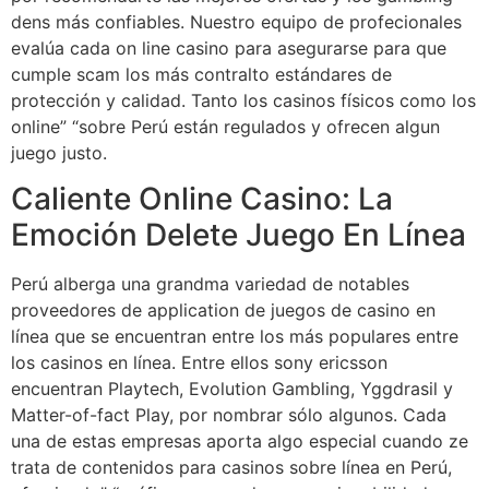
dens más confiables. Nuestro equipo de profecionales
evalúa cada on line casino para asegurarse para que
cumple scam los más contralto estándares de
protección y calidad. Tanto los casinos físicos como los
online” “sobre Perú están regulados y ofrecen algun
juego justo.
Caliente Online Casino: La
Emoción Delete Juego En Línea
Perú alberga una grandma variedad de notables
proveedores de application de juegos de casino en
línea que se encuentran entre los más populares entre
los casinos en línea. Entre ellos sony ericsson
encuentran Playtech, Evolution Gambling, Yggdrasil y
Matter-of-fact Play, por nombrar sólo algunos. Cada
una de estas empresas aporta algo especial cuando ze
trata de contenidos para casinos sobre línea en Perú,