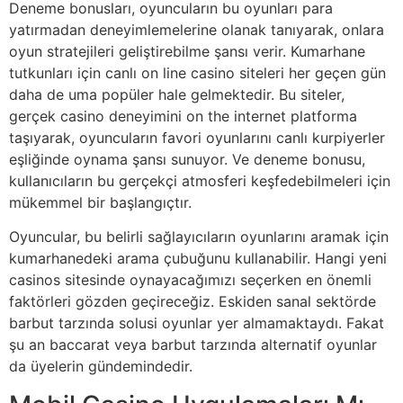
Deneme bonusları, oyuncuların bu oyunları para
yatırmadan deneyimlemelerine olanak tanıyarak, onlara
oyun stratejileri geliştirebilme şansı verir. Kumarhane
tutkunları için canlı on line casino siteleri her geçen gün
daha de uma popüler hale gelmektedir. Bu siteler,
gerçek casino deneyimini on the internet platforma
taşıyarak, oyuncuların favori oyunlarını canlı kurpiyerler
eşliğinde oynama şansı sunuyor. Ve deneme bonusu,
kullanıcıların bu gerçekçi atmosferi keşfedebilmeleri için
mükemmel bir başlangıçtır.
Oyuncular, bu belirli sağlayıcıların oyunlarını aramak için
kumarhanedeki arama çubuğunu kullanabilir. Hangi yeni
casinos sitesinde oynayacağımızı seçerken en önemli
faktörleri gözden geçireceğiz. Eskiden sanal sektörde
barbut tarzında solusi oyunlar yer almamaktaydı. Fakat
şu an baccarat veya barbut tarzında alternatif oyunlar
da üyelerin gündemindedir.