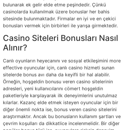
bulunarak ek gelir elde etme peşindedir. Çünkü
casinolarda kullanılmak üzere bonuslar her bahis
sitesinde bulunmaktadır. Firmalar en iyi ve en çekici
bonusları vermek için birbirleri ile yarışa girmektedir.
Casino Siteleri Bonusları Nasıl
Alınır?
Canlı oyunların heyecanını ve sosyal etkileşimini more
effective oyuncular için, canlı casino hizmeti sunan
sitelerde bonus avı daha da keyifli bir hal alabilir.
Örneğin, hoşgeldin bonusu veren casino sitelerinin
adresleri, yeni kullanıcılarını cömert hoşgeldin
paketleriyle karşılayarak ilk deneyimlerini unutulmaz
kılarlar. Kazanç elde etmek isteyen oyuncular için bir
diğer önemli nokta ise, bonus veren casino sitelerini
araştırmaktır. Ancak bu bonusların kullanım şartları ve
çevrim koşulları da dikkatlice incelenmelidir. Bir diğer