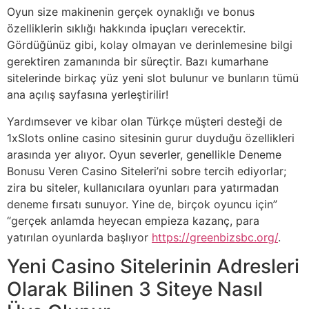
Oyun size makinenin gerçek oynaklığı ve bonus
özelliklerin sıklığı hakkında ipuçları verecektir.
Gördüğünüz gibi, kolay olmayan ve derinlemesine bilgi
gerektiren zamanında bir süreçtir. Bazı kumarhane
sitelerinde birkaç yüz yeni slot bulunur ve bunların tümü
ana açılış sayfasına yerleştirilir!
Yardımsever ve kibar olan Türkçe müşteri desteği de
1xSlots online casino sitesinin gurur duyduğu özellikleri
arasında yer alıyor. Oyun severler, genellikle Deneme
Bonusu Veren Casino Siteleri’ni sobre tercih ediyorlar;
zira bu siteler, kullanıcılara oyunları para yatırmadan
deneme fırsatı sunuyor. Yine de, birçok oyuncu için”
“gerçek anlamda heyecan empieza kazanç, para
yatırılan oyunlarda başlıyor
https://greenbizsbc.org/
.
Yeni Casino Sitelerinin Adresleri
Olarak Bilinen 3 Siteye Nasıl