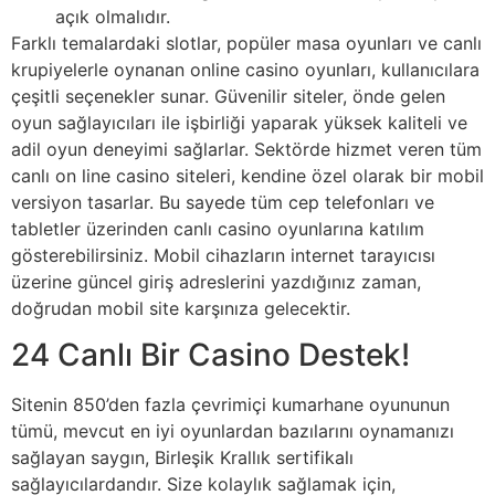
açık olmalıdır.
Farklı temalardaki slotlar, popüler masa oyunları ve canlı
krupiyelerle oynanan online casino oyunları, kullanıcılara
çeşitli seçenekler sunar. Güvenilir siteler, önde gelen
oyun sağlayıcıları ile işbirliği yaparak yüksek kaliteli ve
adil oyun deneyimi sağlarlar. Sektörde hizmet veren tüm
canlı on line casino siteleri, kendine özel olarak bir mobil
versiyon tasarlar. Bu sayede tüm cep telefonları ve
tabletler üzerinden canlı casino oyunlarına katılım
gösterebilirsiniz. Mobil cihazların internet tarayıcısı
üzerine güncel giriş adreslerini yazdığınız zaman,
doğrudan mobil site karşınıza gelecektir.
24 Canlı Bir Casino Destek!
Sitenin 850’den fazla çevrimiçi kumarhane oyununun
tümü, mevcut en iyi oyunlardan bazılarını oynamanızı
sağlayan saygın, Birleşik Krallık sertifikalı
sağlayıcılardandır. Size kolaylık sağlamak için,