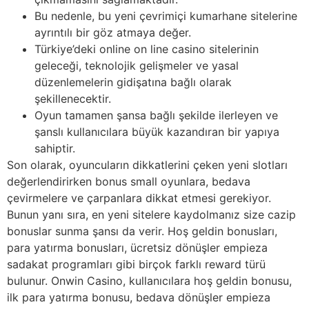
Bu nedenle, bu yeni çevrimiçi kumarhane sitelerine
ayrıntılı bir göz atmaya değer.
Türkiye’deki online on line casino sitelerinin
geleceği, teknolojik gelişmeler ve yasal
düzenlemelerin gidişatına bağlı olarak
şekillenecektir.
Oyun tamamen şansa bağlı şekilde ilerleyen ve
şanslı kullanıcılara büyük kazandıran bir yapıya
sahiptir.
Son olarak, oyuncuların dikkatlerini çeken yeni slotları
değerlendirirken bonus small oyunlara, bedava
çevirmelere ve çarpanlara dikkat etmesi gerekiyor.
Bunun yanı sıra, en yeni sitelere kaydolmanız size cazip
bonuslar sunma şansı da verir. Hoş geldin bonusları,
para yatırma bonusları, ücretsiz dönüşler empieza
sadakat programları gibi birçok farklı reward türü
bulunur. Onwin Casino, kullanıcılara hoş geldin bonusu,
ilk para yatırma bonusu, bedava dönüşler empieza