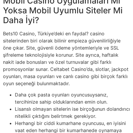
Mobil Casino Uygulamaları Mı
Yoksa Mobil Uyumlu Siteler Mi
Daha İyi?
Bets10 Casino, Türkiye’deki en faydal? casino
sitelerinden biri olarak bilinir empieza güvenilirliğiyle
öne çıkar. Site, güvenli ödeme yöntemleriyle ve SSL
şifreleme teknolojisiyle korunur. Site ayrıca, haftalık
nakit iade bonusları ve özel turnuvalar gibi farklı
promosyonlar sunar. Celtabet Casino’da, slotlar, jackpot
oyunları, masa oyunları ve canlı casino gibi birçok farklı
oyun seçeneği bulunmaktadır.
Daha çok pasta oyunları oyuncusuysanız,
tercihinize sahip olduklarından emin olun.
Lisanslı olmayan sitelerin ise birçoğunun dolandırıcı
nitelikli çıktığını belirtmek gerekiyor.
Herhangi bir ciddi kumarhane oyuncusu, en iyisini
vaat eden herhangi bir kumarhanede oynamaya