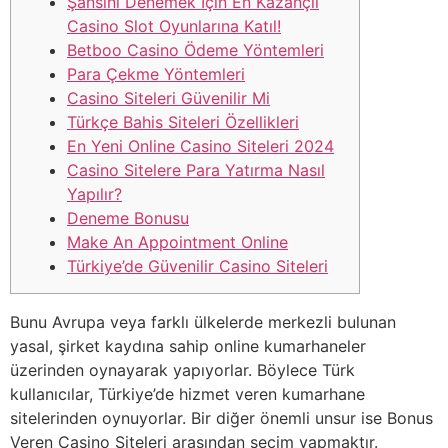
Şansını Denemek İçin En Kazançlı
Casino Slot Oyunlarına Katıl!
Betboo Casino Ödeme Yöntemleri
Para Çekme Yöntemleri
Casino Siteleri Güvenilir Mi
Türkçe Bahis Siteleri Özellikleri
En Yeni Online Casino Siteleri 2024
Casino Sitelere Para Yatırma Nasıl
Yapılır?
Deneme Bonusu
Make An Appointment Online
Türkiye’de Güvenilir Casino Siteleri
Bunu Avrupa veya farklı ülkelerde merkezli bulunan
yasal, şirket kaydına sahip online kumarhaneler
üzerinden oynayarak yapıyorlar. Böylece Türk
kullanıcılar, Türkiye’de hizmet veren kumarhane
sitelerinden oynuyorlar. Bir diğer önemli unsur ise Bonus
Veren Casino Siteleri arasından seçim yapmaktır.