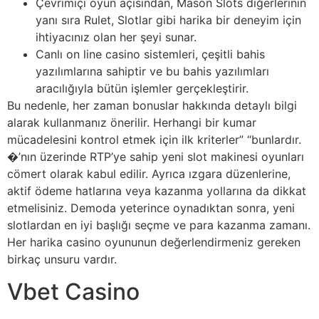
Çevrimiçi oyun açısından, Mason Slots diğerlerinin
yanı sıra Rulet, Slotlar gibi harika bir deneyim için
ihtiyacınız olan her şeyi sunar.
Canlı on line casino sistemleri, çeşitli bahis
yazılımlarına sahiptir ve bu bahis yazılımları
aracılığıyla bütün işlemler gerçekleştirir.
Bu nedenle, her zaman bonuslar hakkında detaylı bilgi
alarak kullanmanız önerilir. Herhangi bir kumar
mücadelesini kontrol etmek için ilk kriterler” “bunlardır.
�’nın üzerinde RTP’ye sahip yeni slot makinesi oyunları
cömert olarak kabul edilir. Ayrıca ızgara düzenlerine,
aktif ödeme hatlarına veya kazanma yollarına da dikkat
etmelisiniz. Demoda yeterince oynadıktan sonra, yeni
slotlardan en iyi başlığı seçme ve para kazanma zamanı.
Her harika casino oyununun değerlendirmeniz gereken
birkaç unsuru vardır.
Vbet Casino