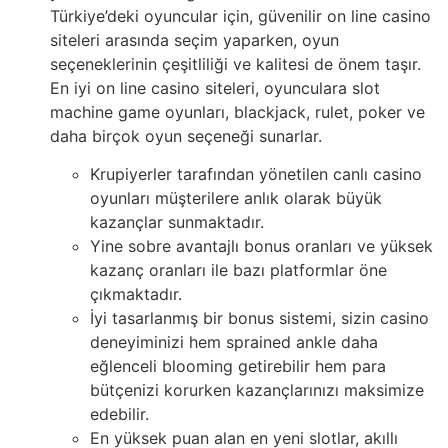
Türkiye’deki oyuncular için, güvenilir on line casino
siteleri arasında seçim yaparken, oyun
seçeneklerinin çeşitliliği ve kalitesi de önem taşır.
En iyi on line casino siteleri, oyunculara slot
machine game oyunları, blackjack, rulet, poker ve
daha birçok oyun seçeneği sunarlar.
Krupiyerler tarafından yönetilen canlı casino
oyunları müşterilere anlık olarak büyük
kazançlar sunmaktadır.
Yine sobre avantajlı bonus oranları ve yüksek
kazanç oranları ile bazı platformlar öne
çıkmaktadır.
İyi tasarlanmış bir bonus sistemi, sizin casino
deneyiminizi hem sprained ankle daha
eğlenceli blooming getirebilir hem para
bütçenizi korurken kazançlarınızı maksimize
edebilir.
En yüksek puan alan en yeni slotlar, akıllı