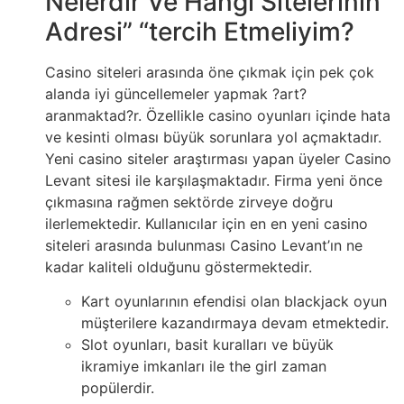
Nelerdir Ve Hangi Sitelerinin
Adresi” “tercih Etmeliyim?
Casino siteleri arasında öne çıkmak için pek çok
alanda iyi güncellemeler yapmak ?art?
aranmaktad?r. Özellikle casino oyunları içinde hata
ve kesinti olması büyük sorunlara yol açmaktadır.
Yeni casino siteler araştırması yapan üyeler Casino
Levant sitesi ile karşılaşmaktadır. Firma yeni önce
çıkmasına rağmen sektörde zirveye doğru
ilerlemektedir. Kullanıcılar için en en yeni casino
siteleri arasında bulunması Casino Levant’ın ne
kadar kaliteli olduğunu göstermektedir.
Kart oyunlarının efendisi olan blackjack oyun
müşterilere kazandırmaya devam etmektedir.
Slot oyunları, basit kuralları ve büyük
ikramiye imkanları ile the girl zaman
popülerdir.