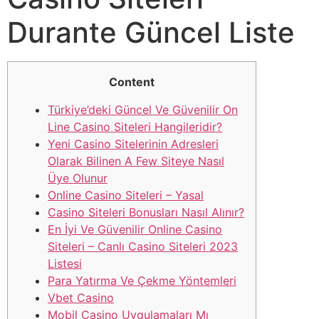
Durante Güncel Liste
Content
Türkiye’deki Güncel Ve Güvenilir On
Line Casino Siteleri Hangileridir?
Yeni Casino Sitelerinin Adresleri
Olarak Bilinen A Few Siteye Nasıl
Üye Olunur
Online Casino Siteleri – Yasal
Casino Siteleri Bonusları Nasıl Alınır?
En İyi Ve Güvenilir Online Casino
Siteleri – Canlı Casino Siteleri 2023
Listesi
Para Yatırma Ve Çekme Yöntemleri
Vbet Casino
Mobil Casino Uygulamaları Mı