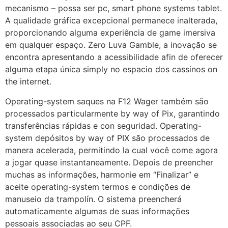
mecanismo – possa ser pc, smart phone systems tablet.
A qualidade gráfica excepcional permanece inalterada,
proporcionando alguma experiência de game imersiva
em qualquer espaço. Zero Luva Gamble, a inovação se
encontra apresentando a acessibilidade afin de oferecer
alguma etapa única simply no espacio dos cassinos on
the internet.
Operating-system saques na F12 Wager também são
processados particularmente by way of Pix, garantindo
transferências rápidas e con seguridad. Operating-
system depósitos by way of PIX são processados de
manera acelerada, permitindo la cual você come agora
a jogar quase instantaneamente. Depois de preencher
muchas as informações, harmonie em “Finalizar” e
aceite operating-system termos e condições de
manuseio da trampolín. O sistema preencherá
automaticamente algumas de suas informações
pessoais associadas ao seu CPF.