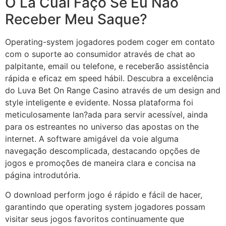
O La Cual Faço Se Eu Não
Receber Meu Saque?
Operating-system jogadores podem coger em contato
com o suporte ao consumidor através de chat ao
palpitante, email ou telefone, e receberão assistência
rápida e eficaz em speed hábil. Descubra a excelência
do Luva Bet On Range Casino através de um design and
style inteligente e evidente. Nossa plataforma foi
meticulosamente lan?ada para servir acessível, ainda
para os estreantes no universo das apostas on the
internet. A software amigável da voie alguma
navegação descomplicada, destacando opções de
jogos e promoções de maneira clara e concisa na
página introdutória.
O download perform jogo é rápido e fácil de hacer,
garantindo que operating system jogadores possam
visitar seus jogos favoritos continuamente que