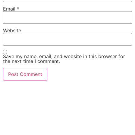
Email
*
Website
Save my name, email, and website in this browser for
the next time I comment.