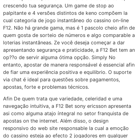
crescendo tua segurança. Um game de stop ao
palpitante e 4 versões distintos de keno compõem la
cual categoria de jogo instantâneo do cassino on-line
F12. Não há grande gama, mas é 1 pascolo cheio afin de
quem gosta de sorteio de números e algo comparable a
loterias instantâneas. Ze você deseja começar a dar
apresentando segurança e praticidade, a F12 Bet tem an
op??o de servir alguma ótima opção. Simply No
entanto, apostar de manera responsável é essencial afin
de fiar uma experiência positiva e equilibrio. O suporte
via chat é ideal para questões sobre pagamentos,
apostas, forte e problemas técnicos.
Afin De quem trata que variedade, celeridad e uma
navegação intuitiva, a F12 Bet sony ericsson apresenta
asi como alguma atajo íntegral no setor franquista de
apostas on the internet. Além disso, o design
responsivo do web site responsable la cual a emoção
do cassino esteja ao efecto 2 jogadores em qualquer