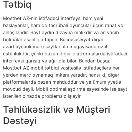
Tətbiq
Mostbet AZ-nin istifadəçi interfeysi həm yeni
başlayanlar, həm də təcrübəli oyunçular üçün rahat və
anlaşılandır. Sayt aydın dizayna malikdir və ən vacib
bölmələr asanlıqla tapılır. Bu xüsusiyyət digər
azərbaycanlı mərc saytları ilə müqayisədə özəl
üstünlükdür, çünki bəzən digər platformalarda istifadəçi
interfeysi qarışıq və ağır ola bilər. Bundan başqa,
Mostbet AZ mobil tətbiqi vasitəsilə istifadəçilərə hər
yerdən mərc oynamaq imkanı yaradır, hansı ki, digər
platformalarda bəzən məhduddur və ya ümumiyyətlə
mövcud deyil. Mobil optimallaşdırma sayəsində isə sayt
istənilən cihazda problemsiz işləyir.
Təhlükəsizlik və Müştəri
Dəstəyi