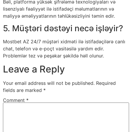
Bəli, platforma yüksək şifrələmə texnologiyaları və
lisenziyalı fəaliyyət ilə istifadəçi məlumatlarının və
maliyyə əməliyyatlarının təhlükəsizliyini təmin edir.
5. Müştəri dəstəyi necə işləyir?
Mostbet AZ 24/7 müştəri xidməti ilə istifadəçilərə canlı
chat, telefon və e-poçt vasitəsilə yardım edir.
Problemlər tez və peşəkar şəkildə həll olunur.
Leave a Reply
Your email address will not be published.
Required
fields are marked
*
Comment
*