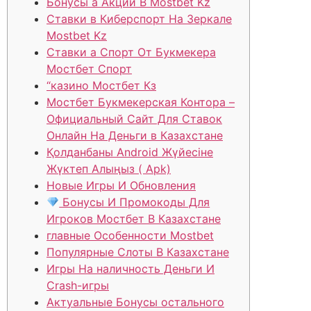
Бонусы а Акции В Mostbet Kz
Ставки в Киберспорт На Зеркале
Mostbet Kz
Ставки а Спорт От Букмекера
Мостбет Спорт
“казино Мостбет Кз
Мостбет Букмекерская Контора –
Официальный Сайт Для Ставок
Онлайн На Деньги в Казахстане
Қолданбаны Android Жүйесіне
Жүктеп Алыңыз ( Apk)
Новые Игры И Обновления
Бонусы И Промокоды Для
Игроков Мостбет В Казахстане
главные Особенности Mostbet
Популярные Слоты В Казахстане
Игры На наличность Деньги И
Crash-игры
Актуальные Бонусы остального