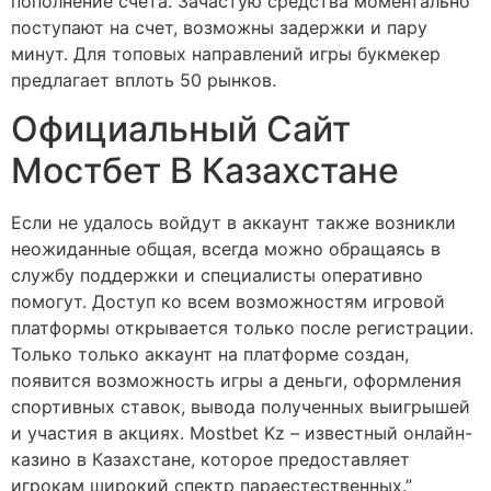
пополнение счета. Зачастую средства моментально
поступают на счет, возможны задержки и пару
минут. Для топовых направлений игры букмекер
предлагает вплоть 50 рынков.
Официальный Сайт
Мостбет В Казахстане
Если не удалось войдут в аккаунт также возникли
неожиданные общая, всегда можно обращаясь в
службу поддержки и специалисты оперативно
помогут. Доступ ко всем возможностям игровой
платформы открывается только после регистрации.
Только только аккаунт на платформе создан,
появится возможность игры а деньги, оформления
спортивных ставок, вывода полученных выигрышей
и участия в акциях. Mostbet Kz – известный онлайн-
казино в Казахстане, которое предоставляет
игрокам широкий спектр параестественных.”