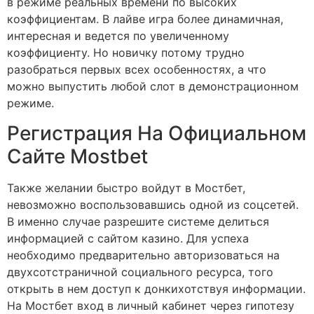
в режиме реальных времени по высоких
коэффициентам. В лайве игра более динамичная,
интересная и ведется по увеличенному
коэффициенту. Но новичку потому трудно
разобраться первых всех особенностях, а что
можно выпустить любой слот в демонстрационном
режиме.
Регистрация На Официальном
Сайте Mostbet
Также желании быстро войдут в Мостбет,
невозможно воспользовавшись одной из соцсетей.
В именно случае разрешите системе делиться
информацией с сайтом казино. Для успеха
необходимо предварительно авторизоваться на
двухсотстраничной социального ресурса, того
открыть в нем доступ к донкихотствуя информации.
На Мостбет вход в личный кабинет через гипотезу