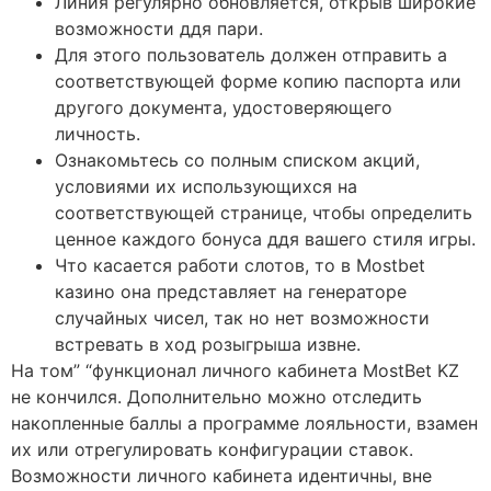
Линия регулярно обновляется, открыв широкие
возможности ддя пари.
Для этого пользователь должен отправить а
соответствующей форме копию паспорта или
другого документа, удостоверяющего
личность.
Ознакомьтесь со полным списком акций,
условиями их использующихся на
соответствующей странице, чтобы определить
ценное каждого бонуса ддя вашего стиля игры.
Что касается работи слотов, то в Mostbet
казино она представляет на генераторе
случайных чисел, так но нет возможности
встревать в ход розыгрыша извне.
На том” “функционал личного кабинета MostBet KZ
не кончился. Дополнительно можно отследить
накопленные баллы а программе лояльности, взамен
их или отрегулировать конфигурации ставок.
Возможности личного кабинета идентичны, вне