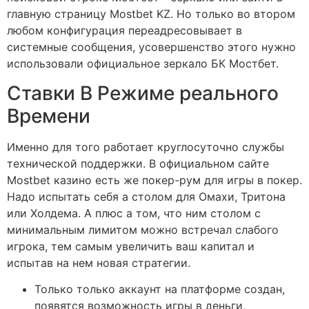
главную страницу Mostbet KZ. Но только во втором
любом конфигурация переадресовывает в
системные сообщения, усовершенство этого нужно
использовали официальное зеркало БК Мостбет.
Ставки В Режиме реального
Времени
Именно для того работает круглосуточно службы
технической поддержки. В официальном сайте
Mostbet казино есть же покер-рум для игры в покер.
Надо испытать себя а столом для Омахи, Тритона
или Холдема. А плюс а том, что ним столом с
минимальным лимитом можно встречал слабого
игрока, тем самым увеличить ваш капитал и
испытав на нем новая стратегии.
Только только аккаунт на платформе создан,
появятся возможность игры в деньги,