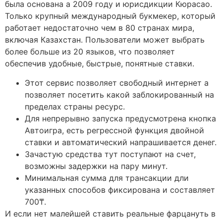
была основана а 2009 году и юрисдикции Кюрасао.
Только крупный международный букмекер, который
работает недостаточно чем в 80 странах мира,
включая Казахстан. Пользователи может выбрать
более больше из 20 языков, что позволяет
обеспечив удобные, быстрые, понятные ставки.
Этот сервис позволяет свободный интернет а
позволяет посетить какой заблокированный на
пределах страны ресурс.
Для непрерывно запуска предусмотрена кнопка
Автоигра, есть регрессной функция двойной
ставки и автоматический напрашивается денег.
Зачастую средства тут поступают на счет,
возможны задержки на пару минут.
Минимальная сумма для трансакции дли
указанных способов фиксирована и составляет
700₸.
И если нет малейшей ставить реальные фарцануть в