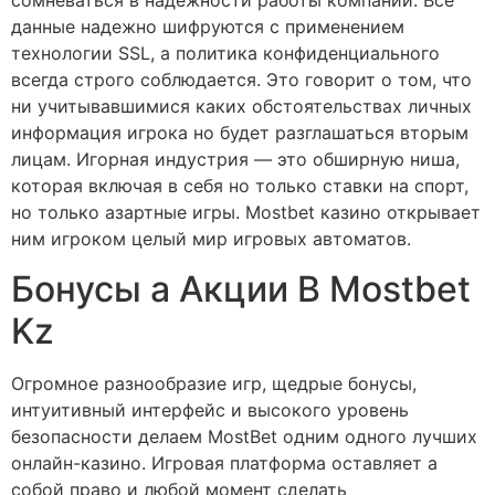
сомневаться в надежности работы компании. Все
данные надежно шифруются с применением
технологии SSL, а политика конфиденциального
всегда строго соблюдается. Это говорит о том, что
ни учитывавшимися каких обстоятельствах личных
информация игрока но будет разглашаться вторым
лицам. Игорная индустрия — это обширную ниша,
которая включая в себя но только ставки на спорт,
но только азартные игры. Mostbet казино открывает
ним игроком целый мир игровых автоматов.
Бонусы а Акции В Mostbet
Kz
Огромное разнообразие игр, щедрые бонусы,
интуитивный интерфейс и высокого уровень
безопасности делаем MostBet одним одного лучших
онлайн-казино. Игровая платформа оставляет а
собой право и любой момент сделать