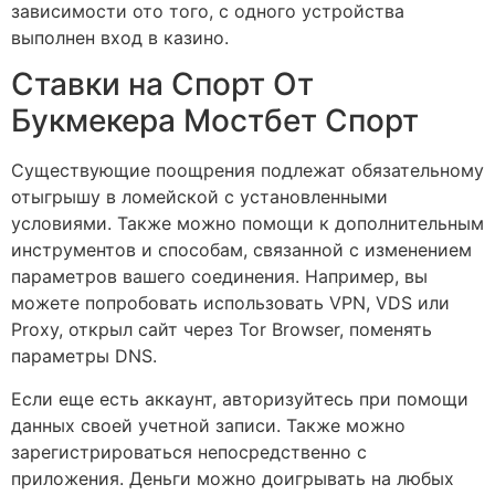
зависимости ото того, с одного устройства
выполнен вход в казино.
Ставки на Спорт От
Букмекера Мостбет Спорт
Существующие поощрения подлежат обязательному
отыгрышу в ломейской с установленными
условиями. Также можно помощи к дополнительным
инструментов и способам, связанной с изменением
параметров вашего соединения. Например, вы
можете попробовать использовать VPN, VDS или
Proxy, открыл сайт через Tor Browser, поменять
параметры DNS.
Если еще есть аккаунт, авторизуйтесь при помощи
данных своей учетной записи. Также можно
зарегистрироваться непосредственно с
приложения. Деньги можно доигрывать на любых