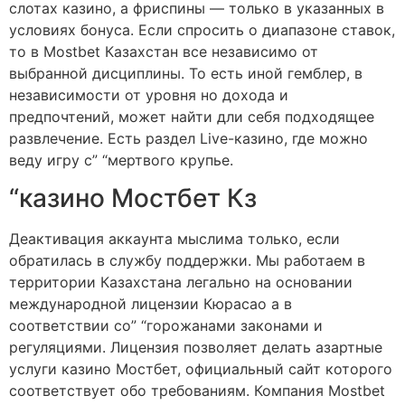
слотах казино, а фриспины — только в указанных в
условиях бонуса. Если спросить о диапазоне ставок,
то в Mostbet Казахстан все независимо от
выбранной дисциплины. То есть иной гемблер, в
независимости от уровня но дохода и
предпочтений, может найти дли себя подходящее
развлечение. Есть раздел Live-казино, где можно
веду игру с” “мертвого крупье.
“казино Мостбет Кз
Деактивация аккаунта мыслима только, если
обратилась в службу поддержки. Мы работаем в
территории Казахстана легально на основании
международной лицензии Кюрасао а в
соответствии со” “горожанами законами и
регуляциями. Лицензия позволяет делать азартные
услуги казино Мостбет, официальный сайт которого
соответствует обо требованиям. Компания Mostbet