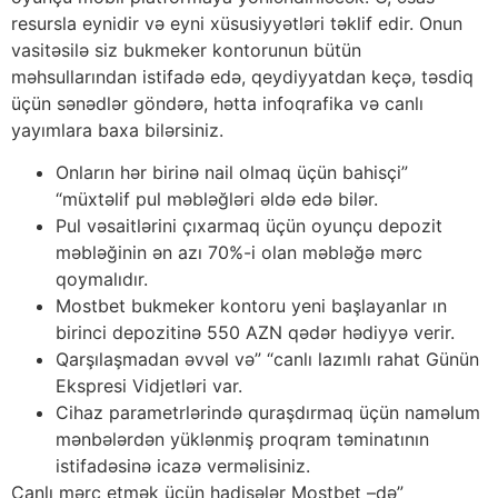
resursla eynidir və eyni xüsusiyyətləri təklif edir. Onun
vasitəsilə siz bukmeker kontorunun bütün
məhsullarından istifadə edə, qeydiyyatdan keçə, təsdiq
üçün sənədlər göndərə, hətta infoqrafika və canlı
yayımlara baxa bilərsiniz.
Onların hər birinə nail olmaq üçün bahisçi”
“müxtəlif pul məbləğləri əldə edə bilər.
Pul vəsaitlərini çıxarmaq üçün oyunçu depozit
məbləğinin ən azı 70%-i olan məbləğə mərc
qoymalıdır.
Mostbet bukmeker kontoru yeni başlayanlar ın
birinci depozitinə 550 AZN qədər hədiyyə verir.
Qarşılaşmadan əvvəl və” “canlı lazımlı rahat Günün
Ekspresi Vidjetləri var.
Cihaz parametrlərində quraşdırmaq üçün naməlum
mənbələrdən yüklənmiş proqram təminatının
istifadəsinə icazə verməlisiniz.
Canlı mərc etmək üçün hadisələr Mostbet –də”