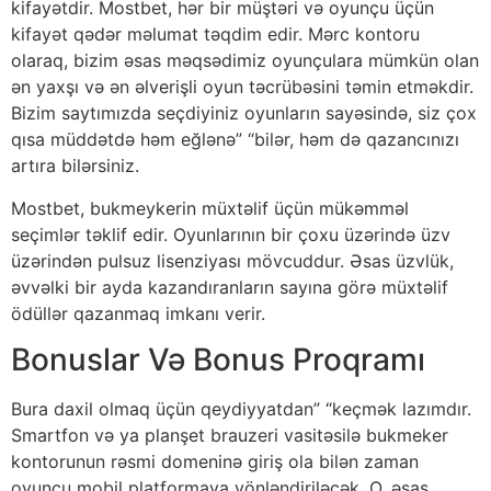
kifayətdir. Mostbet, hər bir müştəri və oyunçu üçün
kifayət qədər məlumat təqdim edir. Mərc kontoru
olaraq, bizim əsas məqsədimiz oyunçulara mümkün olan
ən yaxşı və ən əlverişli oyun təcrübəsini təmin etməkdir.
Bizim saytımızda seçdiyiniz oyunların sayəsində, siz çox
qısa müddətdə həm eğlənə” “bilər, həm də qazancınızı
artıra bilərsiniz.
Mostbet, bukmeykerin müxtəlif üçün mükəmməl
seçimlər təklif edir. Oyunlarının bir çoxu üzərində üzv
üzərindən pulsuz lisenziyası mövcuddur. Əsas üzvlük,
əvvəlki bir ayda kazandıranların sayına görə müxtəlif
ödüllər qazanmaq imkanı verir.
Bonuslar Və Bonus Proqramı
Bura daxil olmaq üçün qeydiyyatdan” “keçmək lazımdır.
Smartfon və ya planşet brauzeri vasitəsilə bukmeker
kontorunun rəsmi domeninə giriş ola bilən zaman
oyunçu mobil platformaya yönləndiriləcək. O, əsas