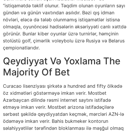
“istiqamətdə təklif olunur. Təqdim olunan oyunların sayı
gündən və günün vaxtından asılıdır. Bəzi qış idman
növləri, eləcə də tələb olunmamış istiqamətlər istisna
olmaqla, oyunöncəsi hadisələrin əksəriyyəti canlı xəttdə
görünür. Bunlar kiber oyunlar üzrə turnirlər, həmçinin
stolüstü golf, çimərlik voleybolu üzrə Rusiya və Belarus
çempionatlarıdır.
Qeydiyyat Və Yoxlama The
Majority Of Bet
Curacao lisenziyası şirkətə a hundred and fifty ölkədə
öz xidmətləri göstərməyə imkan verir. Mostbet
Azərbaycan dilində rəsmi internet saytını istifadə
etməyə imkan verir. Mostbet arizona istifadəçilərə
sərbəst şəkildə qeydiyyatdan keçmək, mərcləri AZN-lə
ödəməyə imkan verir. Bahis bukmeker kontorun
səlahiyyətlilər tərəfindən bloklanması ilə məşğul olmaq