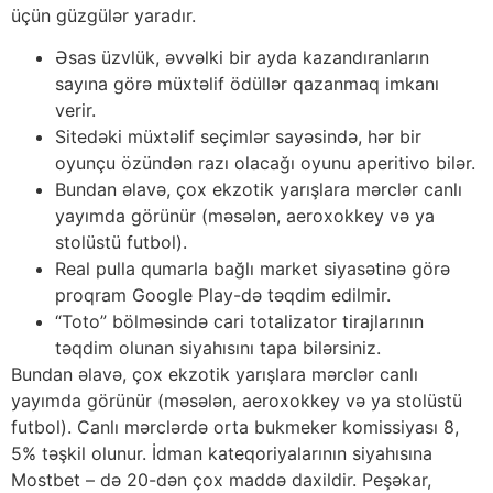
üçün güzgülər yaradır.
Əsas üzvlük, əvvəlki bir ayda kazandıranların
sayına görə müxtəlif ödüllər qazanmaq imkanı
verir.
Sitedəki müxtəlif seçimlər sayəsində, hər bir
oyunçu özündən razı olacağı oyunu aperitivo bilər.
Bundan əlavə, çox ekzotik yarışlara mərclər canlı
yayımda görünür (məsələn, aeroxokkey və ya
stolüstü futbol).
Real pulla qumarla bağlı market siyasətinə görə
proqram Google Play-də təqdim edilmir.
“Toto” bölməsində cari totalizator tirajlarının
təqdim olunan siyahısını tapa bilərsiniz.
Bundan əlavə, çox ekzotik yarışlara mərclər canlı
yayımda görünür (məsələn, aeroxokkey və ya stolüstü
futbol). Canlı mərclərdə orta bukmeker komissiyası 8,
5% təşkil olunur. İdman kateqoriyalarının siyahısına
Mostbet – də 20-dən çox maddə daxildir. Peşəkar,