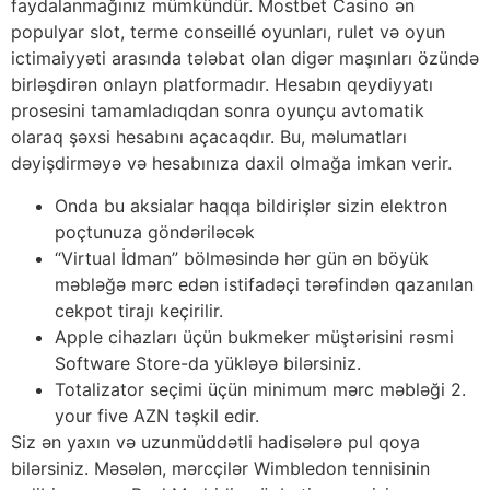
faydalanmağınız mümkündür. Mostbet Casino ən
populyar slot, terme conseillé oyunları, rulet və oyun
ictimaiyyəti arasında tələbat olan digər maşınları özündə
birləşdirən onlayn platformadır. Hesabın qeydiyyatı
prosesini tamamladıqdan sonra oyunçu avtomatik
olaraq şəxsi hesabını açacaqdır. Bu, məlumatları
dəyişdirməyə və hesabınıza daxil olmağa imkan verir.
Onda bu aksialar haqqa bildirişlər sizin elektron
poçtunuza göndəriləcək
“Virtual İdman” bölməsində hər gün ən böyük
məbləğə mərc edən istifadəçi tərəfindən qazanılan
cekpot tirajı keçirilir.
Apple cihazları üçün bukmeker müştərisini rəsmi
Software Store-da yükləyə bilərsiniz.
Totalizator seçimi üçün minimum mərc məbləği 2.
your five AZN təşkil edir.
Siz ən yaxın və uzunmüddətli hadisələrə pul qoya
bilərsiniz. Məsələn, mərcçilər Wimbledon tennisinin