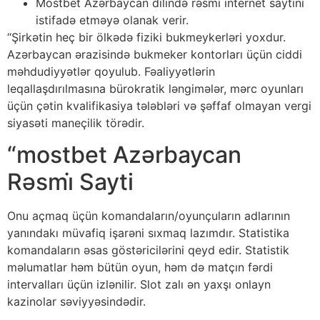
Mostbet Azərbaycan dilində rəsmi internet saytını
istifadə etməyə olanak verir.
“Şirkətin heç bir ölkədə fiziki bukmeykerləri yoxdur.
Azərbaycan ərazisində bukmeker kontorları üçün ciddi
məhdudiyyətlər qoyulub. Fəaliyyətlərin
leqallaşdırılmasına bürokratik ləngimələr, mərc oyunları
üçün çətin kvalifikasiya tələbləri və şəffaf olmayan vergi
siyasəti maneçilik törədir.
“mostbet Azərbaycan
Rəsmi̇ Sayti
Onu açmaq üçün komandaların/oyunçuların adlarının
yanındakı müvafiq işarəni sıxmaq lazımdır. Statistika
komandaların əsas göstəricilərini qeyd edir. Statistik
məlumatlar həm bütün oyun, həm də matçın fərdi
intervalları üçün izlənilir. Slot zalı ən yaxşı onlayn
kazinolar səviyyəsindədir.