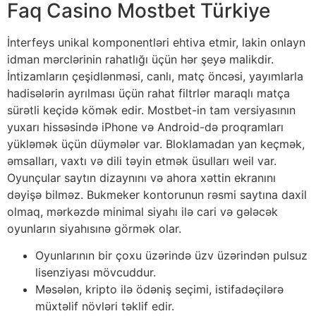
Faq Casino Mostbet Türkiye
İnterfeys unikal komponentləri ehtiva etmir, lakin onlayn
idman mərclərinin rahatlığı üçün hər şeyə malikdir.
İntizamların çeşidlənməsi, canlı, matç öncəsi, yayımlarla
hadisələrin ayrılması üçün rahat filtrlər maraqlı matça
sürətli keçidə kömək edir. Mostbet-in tam versiyasının
yuxarı hissəsində iPhone və Android-də proqramları
yükləmək üçün düymələr var. Bloklamadan yan keçmək,
əmsalları, vaxtı və dili təyin etmək üsulları weil var.
Oyunçular saytın dizaynını və ahora xəttin ekranını
dəyişə bilməz. Bukmeker kontorunun rəsmi saytına daxil
olmaq, mərkəzdə minimal siyahı ilə cari və gələcək
oyunların siyahısınə görmək olar.
Oyunlarının bir çoxu üzərində üzv üzərindən pulsuz
lisenziyası mövcuddur.
Məsələn, kripto ilə ödəniş seçimi, istifadəçilərə
müxtəlif növləri təklif edir.