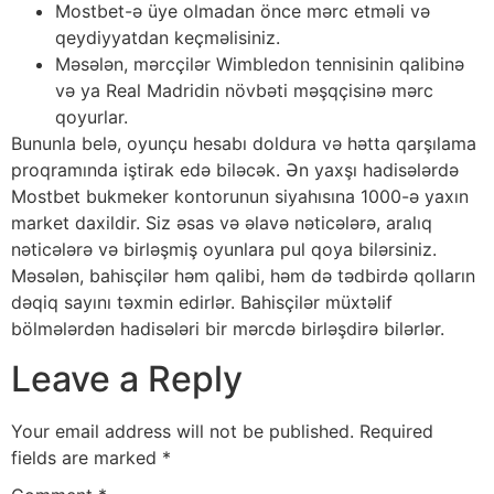
Mostbet-ə üye olmadan önce mərc etməli və
qeydiyyatdan keçməlisiniz.
Məsələn, mərcçilər Wimbledon tennisinin qalibinə
və ya Real Madridin növbəti məşqçisinə mərc
qoyurlar.
Bununla belə, oyunçu hesabı doldura və hətta qarşılama
proqramında iştirak edə biləcək. Ən yaxşı hadisələrdə
Mostbet bukmeker kontorunun siyahısına 1000-ə yaxın
market daxildir. Siz əsas və əlavə nəticələrə, aralıq
nəticələrə və birləşmiş oyunlara pul qoya bilərsiniz.
Məsələn, bahisçilər həm qalibi, həm də tədbirdə qolların
dəqiq sayını təxmin edirlər. Bahisçilər müxtəlif
bölmələrdən hadisələri bir mərcdə birləşdirə bilərlər.
Leave a Reply
Your email address will not be published.
Required
fields are marked
*