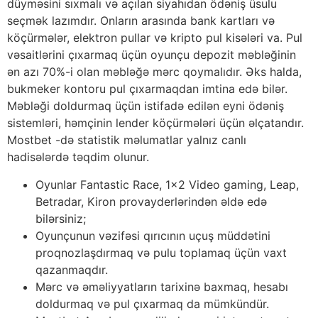
düyməsini sıxmalı və açılan siyahıdan ödəniş üsulu
seçmək lazımdır. Onların arasında bank kartları və
köçürmələr, elektron pullar və kripto pul kisələri va. Pul
vəsaitlərini çıxarmaq üçün oyunçu depozit məbləğinin
ən azı 70%-i olan məbləğə mərc qoymalıdır. Əks halda,
bukmeker kontoru pul çıxarmaqdan imtina edə bilər.
Məbləği doldurmaq üçün istifadə edilən eyni ödəniş
sistemləri, həmçinin lender köçürmələri üçün əlçatandır.
Mostbet -də statistik məlumatlar yalnız canlı
hadisələrdə təqdim olunur.
Oyunlar Fantastic Race, 1×2 Video gaming, Leap,
Betradar, Kiron provayderlərindən əldə edə
bilərsiniz;
Oyunçunun vəzifəsi qırıcının uçuş müddətini
proqnozlaşdırmaq və pulu toplamaq üçün vaxt
qazanmaqdır.
Mərc və əməliyyatların tarixinə baxmaq, hesabı
doldurmaq və pul çıxarmaq da mümkündür.