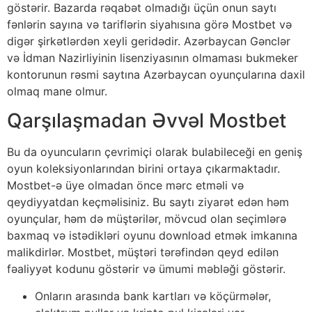
göstərir. Bazarda rəqabət olmadığı üçün onun saytı
fənlərin sayına və tariflərin siyahısına görə Mostbet və
digər şirkətlərdən xeyli geridədir. Azərbaycan Gənclər
və İdman Nazirliyinin lisenziyasının olmaması bukmeker
kontorunun rəsmi saytına Azərbaycan oyunçularına daxil
olmaq mane olmur.
Qarşılaşmadan Əvvəl Mostbet
Bu da oyuncuların çevrimiçi olarak bulabileceği en geniş
oyun koleksiyonlarından birini ortaya çıkarmaktadır.
Mostbet-ə üye olmadan önce mərc etməli və
qeydiyyatdan keçməlisiniz. Bu saytı ziyarət edən həm
oyunçular, həm də müştərilər, mövcud olan seçimlərə
baxmaq və istədikləri oyunu download etmək imkanına
malikdirlər. Mostbet, müştəri tərəfindən qeyd edilən
fəaliyyət kodunu göstərir və ümumi məbləği göstərir.
Onların arasında bank kartları və köçürmələr,