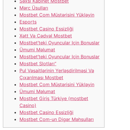
Şəxsi Kabinet Mostbet
Mərc Üsulları
Mostbet Com Müştərisini Yükləyin
Esports
Mostbet Casino Eşsizliği
Xətt Və Cədvəl Mostbet
Mostbet’teki Oyuncular Için Bonuslar
Ümumi Məlumat
Mostbet’teki Oyuncular Için Bonuslar
Mostbet Slotları”
Pul Vəsaitlərinin Yerləşdirilməsi Və
Çıxarılması Mostbet
Mostbet Com Müştərisini Yükləyin
Ümumi Məlumat
Mostbet Giriş Türkiye (mostbet
Casino)
Mostbet Casino Eşsizliği
Mostbet Com-un Digər Məhsulları