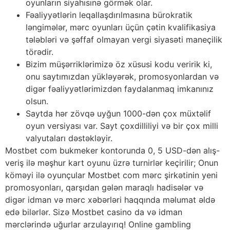
oyunların siyahısınə görmək olar.
Fəaliyyətlərin leqallaşdırılmasına bürokratik
ləngimələr, mərc oyunları üçün çətin kvalifikasiya
tələbləri və şəffaf olmayan vergi siyasəti maneçilik
törədir.
Bizim müşərriklərimizə öz xüsusi kodu veririk ki,
onu saytımızdan yükləyərək, promosyonlardan və
digər fəaliyyətlərimizdən faydalanmaq imkanınız
olsun.
Saytda hər zövqə uyğun 1000-dən çox müxtəlif
oyun versiyası var. Sayt çoxdilliliyi və bir çox milli
valyutaları dəstəkləyir.
Mostbet com bukmeker kontorunda 0, 5 USD-dən alış-
veriş ilə məşhur kart oyunu üzrə turnirlər keçirilir; Onun
köməyi ilə oyunçular Mostbet com mərc şirkətinin yeni
promosyonları, qarşıdan gələn maraqlı hadisələr və
digər idman və mərc xəbərləri haqqında məlumat əldə
edə bilərlər. Sizə Mostbet casino da və idman
mərclərində uğurlar arzulayırıq! Online gambling