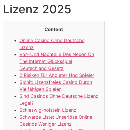
Lizenz 2025
Content
Online Casino Ohne Deutsche
Lizenz
Vor- Und Nachteile Des Neuen On
The Internet Glücksspiel
Deutschland Gesetz
2 Risiken Für Anbieter Und Spieler
Spinit: Lizenzfreies Casino Durch
Vielfältigen Spielen
Sind Casinos Ohne Deutsche Lizenz
Legal?
Schleswig-holstein Lizenz
Schwarze Liste: Unseriöse Online
Casinos Weniger Lizenz