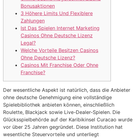
Bonusaktionen
3 Höhere Limits Und Flexiblere
Zahlungen
Ist Das Spielen Internet Marketing
Casinos Ohne Deutsche Lizenz
Legal?
Welche Vorteile Besitzen Casinos
Ohne Deutsche Lizenz?
Casinos Mit Franchise Oder Ohne
Franchise?
Der wesentliche Aspekt ist natürlich, dass die Anbieter
ohne deutsche Genehmigung eine vollständige
Spielebibliothek anbieten können, einschließlich
Roulette, Blackjack sowie Live-Dealer-Spielen. Die
Glücksspielbehörde auf der Karibikinsel Curacao wurde
vor über 25 Jahren gegründet. Diese Institution hat
wesentliche Steuervorteile und unterliegt