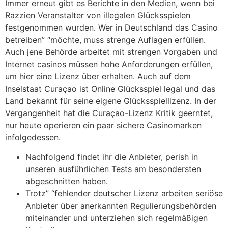
Immer erneut gibt es Berichte in den Medien, wenn bei
Razzien Veranstalter von illegalen Glücksspielen
festgenommen wurden. Wer in Deutschland das Casino
betreiben” “möchte, muss strenge Auflagen erfüllen.
Auch jene Behörde arbeitet mit strengen Vorgaben und
Internet casinos müssen hohe Anforderungen erfüllen,
um hier eine Lizenz über erhalten. Auch auf dem
Inselstaat Curaçao ist Online Glücksspiel legal und das
Land bekannt für seine eigene Glücksspiellizenz. In der
Vergangenheit hat die Curaçao-Lizenz Kritik geerntet,
nur heute operieren ein paar sichere Casinomarken
infolgedessen.
Nachfolgend findet ihr die Anbieter, perish in
unseren ausführlichen Tests am besondersten
abgeschnitten haben.
Trotz” “fehlender deutscher Lizenz arbeiten seriöse
Anbieter über anerkannten Regulierungsbehörden
miteinander und unterziehen sich regelmäßigen