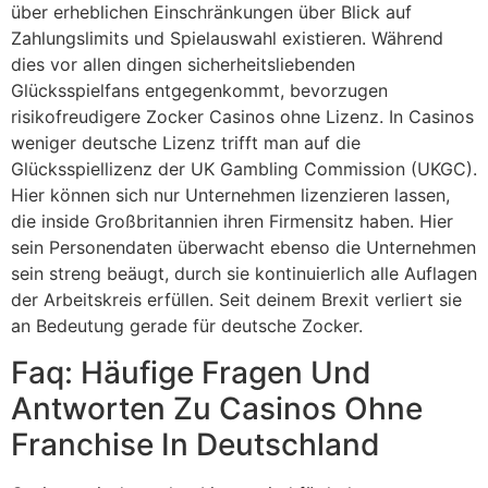
über erheblichen Einschränkungen über Blick auf
Zahlungslimits und Spielauswahl existieren. Während
dies vor allen dingen sicherheitsliebenden
Glücksspielfans entgegenkommt, bevorzugen
risikofreudigere Zocker Casinos ohne Lizenz. In Casinos
weniger deutsche Lizenz trifft man auf die
Glücksspiellizenz der UK Gambling Commission (UKGC).
Hier können sich nur Unternehmen lizenzieren lassen,
die inside Großbritannien ihren Firmensitz haben. Hier
sein Personendaten überwacht ebenso die Unternehmen
sein streng beäugt, durch sie kontinuierlich alle Auflagen
der Arbeitskreis erfüllen. Seit deinem Brexit verliert sie
an Bedeutung gerade für deutsche Zocker.
Faq: Häufige Fragen Und
Antworten Zu Casinos Ohne
Franchise In Deutschland