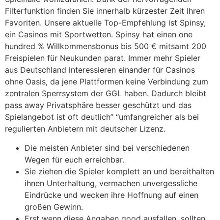
Filterfunktion finden Sie innerhalb kürzester Zeit Ihren
Favoriten. Unsere aktuelle Top-Empfehlung ist Spinsy,
ein Casinos mit Sportwetten. Spinsy hat einen one
hundred % Willkommensbonus bis 500 € mitsamt 200
Freispielen für Neukunden parat. Immer mehr Spieler
aus Deutschland interessieren einander für Casinos
ohne Oasis, da jene Plattformen keine Verbindung zum
zentralen Sperrsystem der GGL haben. Dadurch bleibt
pass away Privatsphäre besser geschützt und das
Spielangebot ist oft deutlich” “umfangreicher als bei
regulierten Anbietern mit deutscher Lizenz.
Die meisten Anbieter sind bei verschiedenen
Wegen für euch erreichbar.
Sie ziehen die Spieler komplett an und bereithalten
ihnen Unterhaltung, vermachen unvergessliche
Eindrücke und wecken ihre Hoffnung auf einen
großen Gewinn.
Erst wenn diese Angaben good ausfallen, sollten