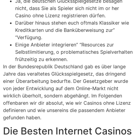
Ja, die deutschen Glücksspielgesetze besagen
nicht, dass Sie als Spieler sich nicht im or her
Casino ohne Lizenz registrieren dürfen.
Darüber hinaus stehen euch oftmals Klassiker wie
Kreditkarten und die Banküberweisung zur”
“Verfügung.
Einige Anbieter integrieren” “Resources zur
Selbstlimitierung, o problematisches Spielverhalten
frühzeitig zu erkennen.
In der Bundesrepublik Deutschland gab es über lange
Jahre das veraltetes Glücksspielgesetz, das dringend
einer Überarbeitung bedurfte. Der Gesetzgeber wurde
von jeder Entwicklung auf dem Online-Markt nicht
wirklich überholt, sondern abgehängt. Im Folgenden
offenbaren wir dir absolut, wie wir Casinos ohne Lizenz
definieren und wie unsereins die passendem Anbieter
gefunden haben.
Die Besten Internet Casinos