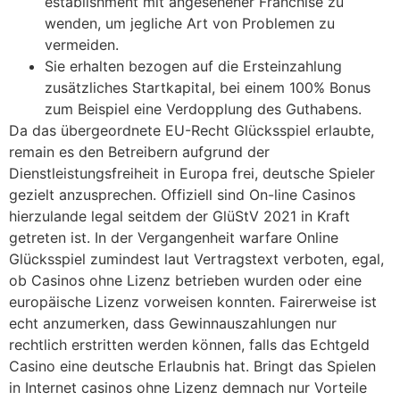
establishment mit angesehener Franchise zu
wenden, um jegliche Art von Problemen zu
vermeiden.
Sie erhalten bezogen auf die Ersteinzahlung
zusätzliches Startkapital, bei einem 100% Bonus
zum Beispiel eine Verdopplung des Guthabens.
Da das übergeordnete EU-Recht Glücksspiel erlaubte,
remain es den Betreibern aufgrund der
Dienstleistungsfreiheit in Europa frei, deutsche Spieler
gezielt anzusprechen. Offiziell sind On-line Casinos
hierzulande legal seitdem der GlüStV 2021 in Kraft
getreten ist. In der Vergangenheit warfare Online
Glücksspiel zumindest laut Vertragstext verboten, egal,
ob Casinos ohne Lizenz betrieben wurden oder eine
europäische Lizenz vorweisen konnten. Fairerweise ist
echt anzumerken, dass Gewinnauszahlungen nur
rechtlich erstritten werden können, falls das Echtgeld
Casino eine deutsche Erlaubnis hat. Bringt das Spielen
in Internet casinos ohne Lizenz demnach nur Vorteile