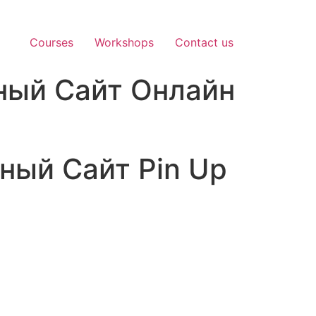
Courses
Workshops
Contact us
ный Сайт Онлайн
ный Сайт Pin Up