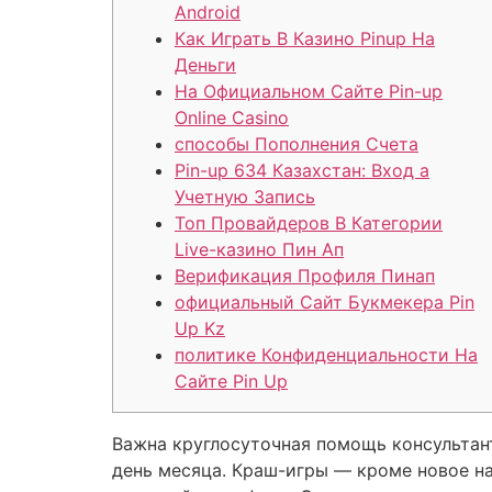
Android
Как Играть В Казино Pinup На
Деньги
На Официальном Сайте Pin-up
Online Casino
способы Пополнения Счета
Pin-up 634 Казахстан: Вход а
Учетную Запись
Топ Провайдеров В Категории
Live-казино Пин Ап
Верификация Профиля Пинап
официальный Сайт Букмекера Pin
Up Kz
политике Конфиденциальности На
Сайте Pin Up
Важна круглосуточная помощь консультан
день месяца. Краш-игры — кроме новое н