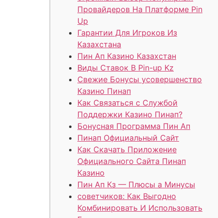
Провайдеров На Платформе Pin
Up
Гарантии Для Игроков Из
Казахстана
Пин Ап Казино Казахстан
Виды Ставок В Pin-up Kz
Свежие Бонусы усовершенство
Казино Пинап
Как Связаться с Службой
Поддержки Казино Пинап?
Бонусная Программа Пин Ап
Пинап Официальный Сайт
Как Скачать Приложение
Официального Сайта Пинап
Казино
Пин Ап Кз — Плюсы а Минусы
советчиков: Как Выгодно
Комбинировать И Использовать