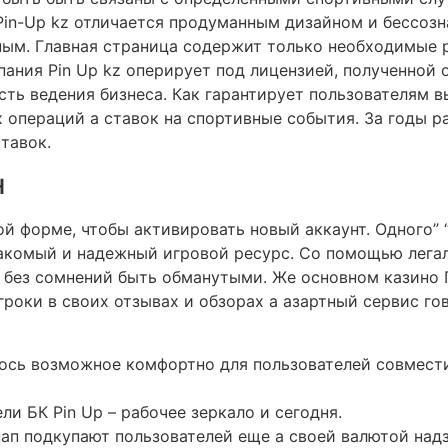
Pin-Up kz отличается продуманным дизайном и бессозн
ным. Главная страница содержит только необходимые 
ания Pin Up kz оперирует под лицензией, полученной о
ть ведения бизнеса. Как гарантирует пользователям 
 операций а ставок на спортивные события. За годы 
тавок.
н
ой форме, чтобы активировать новый аккаунт. Одного” 
акомый и надежный игровой ресурс. Со помощью легал
, без сомнений быть обманутыми. Же основном казино 
гроки в своих отзывах и обзорах а азартный сервис го
ось возможное комфортно для пользователей совмести
ли БК Pin Up – рабочее зеркало и сегодня.
ап подкупают пользователей еще а своей валютой надз