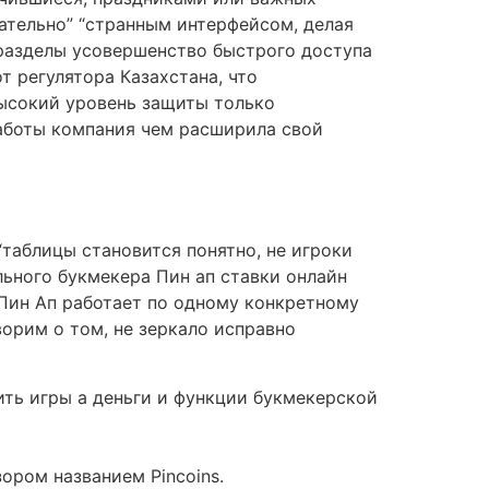
ательно” “странным интерфейсом, делая
разделы усовершенство быстрого доступа
т регулятора Казахстана, что
высокий уровень защиты только
работы компания чем расширила свой
“таблицы становится понятно, не игроки
ьного букмекера Пин ап ставки онлайн
Пин Ап работает по одному конкретному
ворим о том, не зеркало исправно
ть игры а деньги и функции букмекерской
ором названием Pincoins.