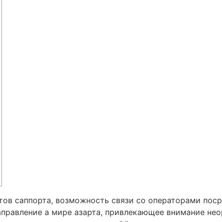
тов саппорта, возможность связи со операторами поср
аправление а мире азарта, привлекающее внимание н