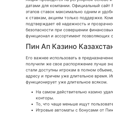
датами для компании. Официальный сайт 
этапов ставок максимально одним и удоб
к ставкам, акциям только поддержке. Комп
подтверждает её надежность и прозрачнос
безопасности при совершении финансовых
функционал и ассортимент позволяющих с
Пин Ап Казино Казахста
Его важнее использовать в предназначенн
получили же свое распоряжение лучше зн
стали доступны игрокам в полном объеме
адресу и причем уже длительное время. И
функционирует уже длительное всяком.
На самом действительно казино удал
конторы.
То, что чаще меньше ищут пользовате
Игровые автоматы с бонусами от Пин