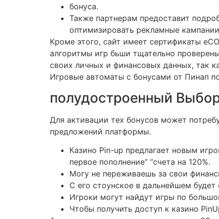
бонуса.
Также партнерам предоставит подроб
оптимизировать рекламные кампании
Кроме этого, сайт имеет сертификаты eCO
алгоритмы игр бьши тщательно проверены
своих личных и финансовых данных, так 
Игровые автоматы с бонусами от Пинап п
полудостроенный Выбор
Для активации тех бонусов может потребу
предложений платформы.
Казино Pin-up предлагает новым игр
первое пополнение” “счета на 120%.
Могу не переживаешь за свои финанс
С его стоунское в дальнейшем будет 
Игроки могут найдут игры по большо
Чтобы получить доступ к казино Pin