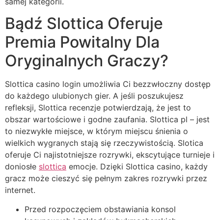
samej kategorii.
Bądź Slottica Oferuje
Premia Powitalny Dla
Oryginalnych Graczy?
Slottica casino login umożliwia Ci bezzwłoczny dostęp
do każdego ulubionych gier. A jeśli poszukujesz
refleksji, Slottica recenzje potwierdzają, że jest to
obszar wartościowe i godne zaufania. Slottica pl – jest
to niezwykłe miejsce, w którym miejscu śnienia o
wielkich wygranych stają się rzeczywistością. Slotica
oferuje Ci najistotniejsze rozrywki, ekscytujące turnieje i
doniosłe
slottica
emocje. Dzięki Slottica casino, każdy
gracz może cieszyć się pełnym zakres rozrywki przez
internet.
Przed rozpoczęciem obstawiania konsol