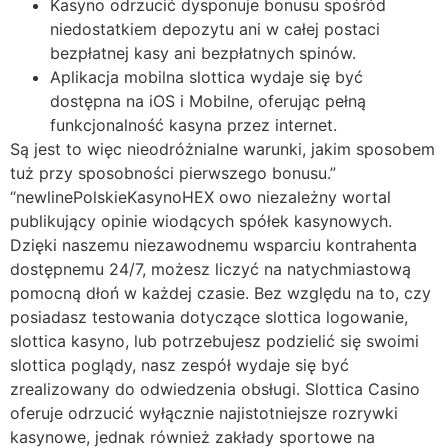
Kasyno odrzucić dysponuje bonusu spośród
niedostatkiem depozytu ani w całej postaci
bezpłatnej kasy ani bezpłatnych spinów.
Aplikacja mobilna slottica wydaje się być
dostępna na iOS i Mobilne, oferując pełną
funkcjonalność kasyna przez internet.
Są jest to więc nieodróżnialne warunki, jakim sposobem
tuż przy sposobności pierwszego bonusu.”
“newlinePolskieKasynoHEX owo niezależny wortal
publikujący opinie wiodących spółek kasynowych.
Dzięki naszemu niezawodnemu wsparciu kontrahenta
dostępnemu 24/7, możesz liczyć na natychmiastową
pomocną dłoń w każdej czasie. Bez względu na to, czy
posiadasz testowania dotyczące slottica logowanie,
slottica kasyno, lub potrzebujesz podzielić się swoimi
slottica poglądy, nasz zespół wydaje się być
zrealizowany do odwiedzenia obsługi. Slottica Casino
oferuje odrzucić wyłącznie najistotniejsze rozrywki
kasynowe, jednak również zakłady sportowe na