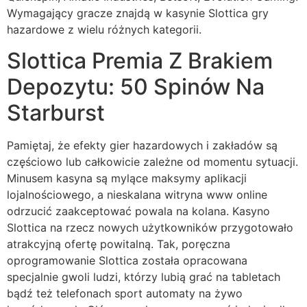
Wymagający gracze znajdą w kasynie Slottica gry
hazardowe z wielu różnych kategorii.
Slottica Premia Z Brakiem
Depozytu: 50 Spinów Na
Starburst
Pamiętaj, że efekty gier hazardowych i zakładów są
częściowo lub całkowicie zależne od momentu sytuacji.
Minusem kasyna są mylące maksymy aplikacji
lojalnościowego, a nieskalana witryna www online
odrzucić zaakceptować powala na kolana. Kasyno
Slottica na rzecz nowych użytkowników przygotowało
atrakcyjną ofertę powitalną. Tak, poręczna
oprogramowanie Slottica została opracowana
specjalnie gwoli ludzi, którzy lubią grać na tabletach
bądź też telefonach sport automaty na żywo