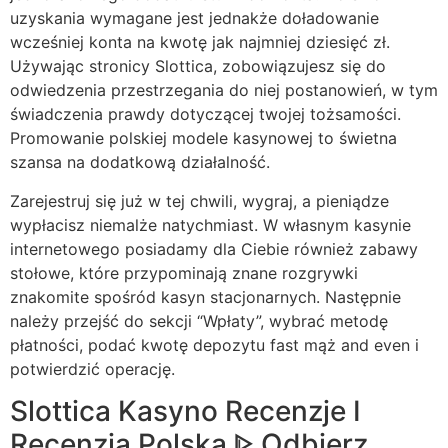
uzyskania wymagane jest jednakże doładowanie
wcześniej konta na kwotę jak najmniej dziesięć zł.
Używając stronicy Slottica, zobowiązujesz się do
odwiedzenia przestrzegania do niej postanowień, w tym
świadczenia prawdy dotyczącej twojej tożsamości.
Promowanie polskiej modele kasynowej to świetna
szansa na dodatkową działalność.
Zarejestruj się już w tej chwili, wygraj, a pieniądze
wypłacisz niemalże natychmiast. W własnym kasynie
internetowego posiadamy dla Ciebie również zabawy
stołowe, które przypominają znane rozgrywki
znakomite spośród kasyn stacjonarnych. Następnie
należy przejść do sekcji “Wpłaty”, wybrać metodę
płatności, podać kwotę depozytu fast mąż and even i
potwierdzić operację.
Slottica Kasyno Recenzje I
Recenzja Polska ᐈ Odbierz