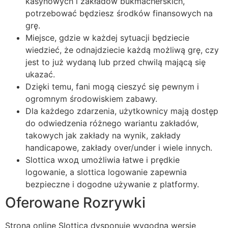
kasynowych i zakładów bukmacherskich,
potrzebować będziesz środków finansowych na
grę.
Miejsce, gdzie w każdej sytuacji będziecie
wiedzieć, że odnajdziecie każdą możliwą grę, czy
jest to już wydaną lub przed chwilą mającą się
ukazać.
Dzięki temu, fani mogą cieszyć się pewnym i
ogromnym środowiskiem zabawy.
Dla każdego zdarzenia, użytkownicy mają dostęp
do odwiedzenia różnego wariantu zakładów,
takowych jak zakłady na wynik, zakłady
handicapowe, zakłady over/under i wiele innych.
Slottica wход umożliwia łatwe i prędkie
logowanie, a slottica logowanie zapewnia
bezpieczne i dogodne używanie z platformy.
Oferowane Rozrywki
Strona online Slottica dysponuje wygodną wersję