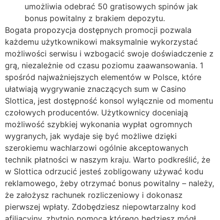
umożliwia odebrać 50 gratisowych spinów jak
bonus powitalny z brakiem depozytu.
Bogata propozycja dostępnych promocji pozwala
każdemu użytkownikowi maksymalnie wykorzystać
możliwości serwisu i wzbogacić swoje doświadczenie z
grą, niezależnie od czasu poziomu zaawansowania. 1
spośród najważniejszych elementów w Polsce, które
ułatwiają wygrywanie znaczących sum w Casino
Slottica, jest dostępność konsol wyłącznie od momentu
czołowych producentów. Użytkownicy doceniają
możliwość szybkiej wykonania wypłat ogromnych
wygranych, jak wydaje się być możliwe dzięki
szerokiemu wachlarzowi ogólnie akceptowanych
technik płatności w naszym kraju. Warto podkreślić, że
w Slottica odrzucić jesteś zobligowany używać kodu
reklamowego, żeby otrzymać bonus powitalny – należy,
że założysz rachunek rozliczeniowy i dokonasz
pierwszej wpłaty. Zdobędziesz niepowtarzalny kod
afiliacyjny, zbytnio pomocą którego będziesz mógł