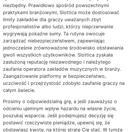
niezbędny. Prawidłowo spośród powszechnymi
praktykami branżowymi, Slottica może dostosować
limity zakładów dla graczy uważanych zbyt
profesjonalistów albo ludzi, którzy nieprzerwanie
wygrywają pokaźne sumy. Ta rutyna owocuje
zarządzać niebezpieczeństwem, zapewniając
jednocześnie zrównoważone środowisko obstawiania
gwoli wszystkich użytkowników. Slottica zyskała
zasłużoną reputację niezawodnego i należytego
zaufania operatora zakładów muzycznych w branży.
Zaangażowanie platformy w bezpieczeństwo,
uczciwość i przejrzystość zdobyło zaufanie graczy na
całym świecie.
Prosimy o odpowiedzialną grę, a jeśli zauważysz o
odcieniu ujemnym wpływ hazardu na własne życie,
poszukaj wsparcia. Jeśli podejmujesz decyzję się
postawić rzeczywiste pieniądze, upewnij się, że
obstawiasz kwotę, na której stratę Cię stać. W tymże