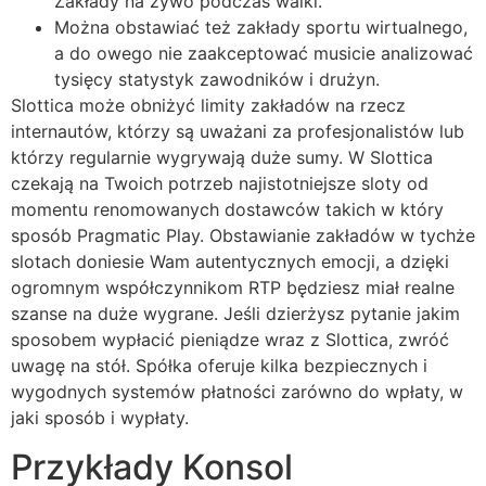
Zakłady na żywo podczas walki.
Można obstawiać też zakłady sportu wirtualnego,
a do owego nie zaakceptować musicie analizować
tysięcy statystyk zawodników i drużyn.
Slottica może obniżyć limity zakładów na rzecz
internautów, którzy są uważani za profesjonalistów lub
którzy regularnie wygrywają duże sumy. W Slottica
czekają na Twoich potrzeb najistotniejsze sloty od
momentu renomowanych dostawców takich w który
sposób Pragmatic Play. Obstawianie zakładów w tychże
slotach doniesie Wam autentycznych emocji, a dzięki
ogromnym współczynnikom RTP będziesz miał realne
szanse na duże wygrane. Jeśli dzierżysz pytanie jakim
sposobem wypłacić pieniądze wraz z Slottica, zwróć
uwagę na stół. Spółka oferuje kilka bezpiecznych i
wygodnych systemów płatności zarówno do wpłaty, w
jaki sposób i wypłaty.
Przykłady Konsol