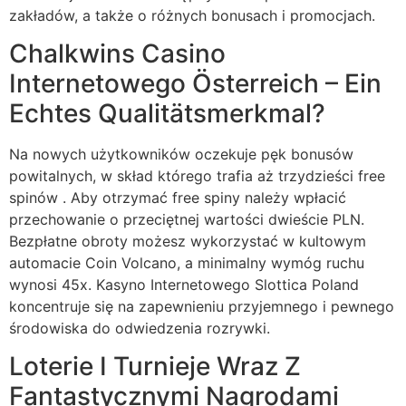
zakładów, a także o różnych bonusach i promocjach.
Chalkwins Casino
Internetowego Österreich – Ein
Echtes Qualitätsmerkmal?
Na nowych użytkowników oczekuje pęk bonusów
powitalnych, w skład którego trafia aż trzydzieści free
spinów . Aby otrzymać free spiny należy wpłacić
przechowanie o przeciętnej wartości dwieście PLN.
Bezpłatne obroty możesz wykorzystać w kultowym
automacie Coin Volcano, a minimalny wymóg ruchu
wynosi 45x. Kasyno Internetowego Slottica Poland
koncentruje się na zapewnieniu przyjemnego i pewnego
środowiska do odwiedzenia rozrywki.
Loterie I Turnieje Wraz Z
Fantastycznymi Nagrodami