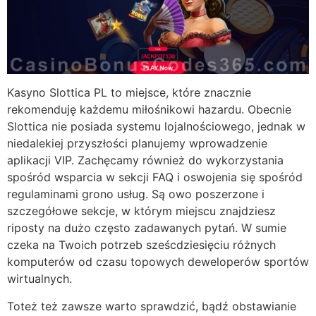
Kasyno Slottica PL to miejsce, które znacznie
rekomenduję każdemu miłośnikowi hazardu. Obecnie
Slottica nie posiada systemu lojalnościowego, jednak w
niedalekiej przyszłości planujemy wprowadzenie
aplikacji VIP. Zachęcamy również do wykorzystania
spośród wsparcia w sekcji FAQ i oswojenia się spośród
regulaminami grono usług. Są owo poszerzone i
szczegółowe sekcje, w którym miejscu znajdziesz
riposty na dużo często zadawanych pytań. W sumie
czeka na Twoich potrzeb sześcdziesięciu różnych
komputerów od czasu topowych deweloperów sportów
wirtualnych.
Toteż też zawsze warto sprawdzić, bądź obstawianie