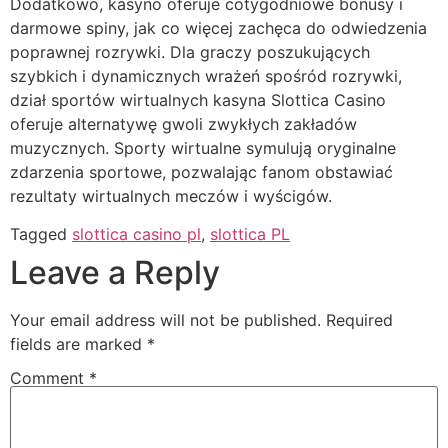
Dodatkowo, kasyno oferuje cotygodniowe bonusy i
darmowe spiny, jak co więcej zachęca do odwiedzenia
poprawnej rozrywki. Dla graczy poszukujących
szybkich i dynamicznych wrażeń spośród rozrywki,
dział sportów wirtualnych kasyna Slottica Casino
oferuje alternatywę gwoli zwykłych zakładów
muzycznych. Sporty wirtualne symulują oryginalne
zdarzenia sportowe, pozwalając fanom obstawiać
rezultaty wirtualnych meczów i wyścigów.
Tagged
slottica casino pl
,
slottica PL
Leave a Reply
Your email address will not be published.
Required
fields are marked
*
Comment
*