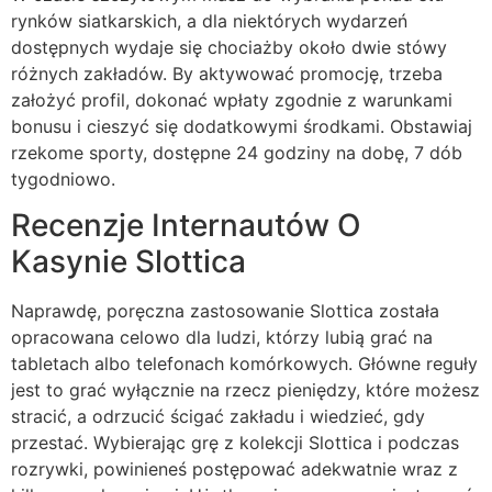
rynków siatkarskich, a dla niektórych wydarzeń
dostępnych wydaje się chociażby około dwie stówy
różnych zakładów. By aktywować promocję, trzeba
założyć profil, dokonać wpłaty zgodnie z warunkami
bonusu i cieszyć się dodatkowymi środkami. Obstawiaj
rzekome sporty, dostępne 24 godziny na dobę, 7 dób
tygodniowo.
Recenzje Internautów O
Kasynie Slottica
Naprawdę, poręczna zastosowanie Slottica została
opracowana celowo dla ludzi, którzy lubią grać na
tabletach albo telefonach komórkowych. Główne reguły
jest to grać wyłącznie na rzecz pieniędzy, które możesz
stracić, a odrzucić ścigać zakładu i wiedzieć, gdy
przestać. Wybierając grę z kolekcji Slottica i podczas
rozrywki, powinieneś postępować adekwatnie wraz z