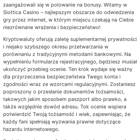
zaangażowali się w polowanie na bonusy. Witamy w
Slottica Casino – najlepszym obszarze do odwiedzenia
gry przez internet, w którym miejscu czekają na Ciebie
niezrównane wrażenia i bezpieczeństwo!
Kryptowaluty oferują zaletę suplementarnej prywatności
i niejako szybszego okresu przetwarzania w
porównaniu z tradycyjnymi metodami bankowymi. Na
wypełnieniu formularza rejestracyjnego, będziesz musiał
ukończyć przebieg ocenie. Ten krok wydaje się ważny
dla przyrzeczenia bezpieczeństwa Twego konta i
zgodności wraz ze wzorcami regulacyjnymi. Zostaniesz
poproszony o przesłanie dokumentów tożsamości,
takowych jakim sposobem paszport albo prawko, a
także względnie dowód adresu. Tok ocenie wspiera
potwierdzić Twoją tożsamość i wiek, zapewniając, że
każdy fani spełniają wyzwania prawne dotyczące
hazardu internetowego.