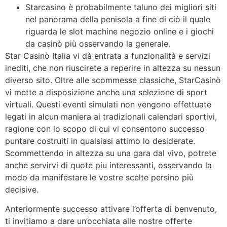
Starcasino è probabilmente taluno dei migliori siti
nel panorama della penisola a fine di ciò il quale
riguarda le slot machine negozio online e i giochi
da casinò più osservando la generale.
Star Casinò Italia vi dà entrata a funzionalità e servizi
inediti, che non riuscirete a reperire in altezza su nessun
diverso sito. Oltre alle scommesse classiche, StarCasinò
vi mette a disposizione anche una selezione di sport
virtuali. Questi eventi simulati non vengono effettuate
legati in alcun maniera ai tradizionali calendari sportivi,
ragione con lo scopo di cui vi consentono successo
puntare costruiti in qualsiasi attimo lo desiderate.
Scommettendo in altezza su una gara dal vivo, potrete
anche servirvi di quote piu interessanti, osservando la
modo da manifestare le vostre scelte persino più
decisive.
Anteriormente successo attivare l’offerta di benvenuto,
ti invitiamo a dare un’occhiata alle nostre offerte