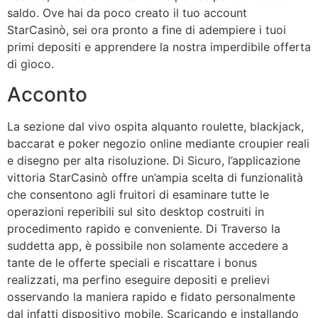
saldo. Ove hai da poco creato il tuo account
StarCasinò, sei ora pronto a fine di adempiere i tuoi
primi depositi e apprendere la nostra imperdibile offerta
di gioco.
Acconto
La sezione dal vivo ospita alquanto roulette, blackjack,
baccarat e poker negozio online mediante croupier reali
e disegno per alta risoluzione. Di Sicuro, l’applicazione
vittoria StarCasinò offre un’ampia scelta di funzionalità
che consentono agli fruitori di esaminare tutte le
operazioni reperibili sul sito desktop costruiti in
procedimento rapido e conveniente. Di Traverso la
suddetta app, è possibile non solamente accedere a
tante de le offerte speciali e riscattare i bonus
realizzati, ma perfino eseguire depositi e prelievi
osservando la maniera rapido e fidato personalmente
dal infatti dispositivo mobile. Scaricando e installando