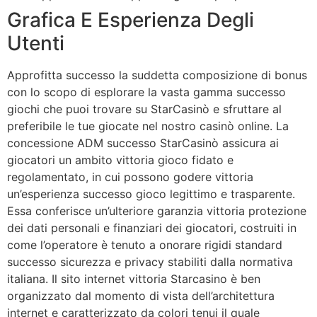
Grafica E Esperienza Degli
Utenti
Approfitta successo la suddetta composizione di bonus
con lo scopo di esplorare la vasta gamma successo
giochi che puoi trovare su StarCasinò e sfruttare al
preferibile le tue giocate nel nostro casinò online. La
concessione ADM successo StarCasinò assicura ai
giocatori un ambito vittoria gioco fidato e
regolamentato, in cui possono godere vittoria
un’esperienza successo gioco legittimo e trasparente.
Essa conferisce un’ulteriore garanzia vittoria protezione
dei dati personali e finanziari dei giocatori, costruiti in
come l’operatore è tenuto a onorare rigidi standard
successo sicurezza e privacy stabiliti dalla normativa
italiana. Il sito internet vittoria Starcasino è ben
organizzato dal momento di vista dell’architettura
internet e caratterizzato da colori tenui il quale