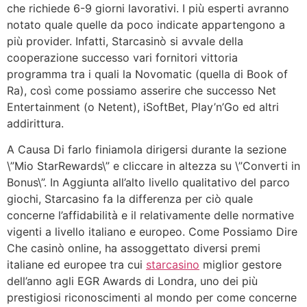
che richiede 6-9 giorni lavorativi. I più esperti avranno
notato quale quelle da poco indicate appartengono a
più provider. Infatti, Starcasinò si avvale della
cooperazione successo vari fornitori vittoria
programma tra i quali la Novomatic (quella di Book of
Ra), così come possiamo asserire che successo Net
Entertainment (o Netent), iSoftBet, Play’n’Go ed altri
addirittura.
A Causa Di farlo finiamola dirigersi durante la sezione
\”Mio StarRewards\” e cliccare in altezza su \”Converti in
Bonus\”. In Aggiunta all’alto livello qualitativo del parco
giochi, Starcasino fa la differenza per ciò quale
concerne l’affidabilità e il relativamente delle normative
vigenti a livello italiano e europeo. Come Possiamo Dire
Che casinò online, ha assoggettato diversi premi
italiane ed europee tra cui
starcasino
miglior gestore
dell’anno agli EGR Awards di Londra, uno dei più
prestigiosi riconoscimenti al mondo per come concerne