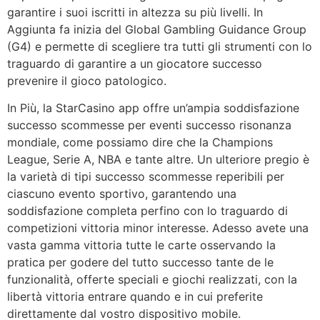
garantire i suoi iscritti in altezza su più livelli. In
Aggiunta fa inizia del Global Gambling Guidance Group
(G4) e permette di scegliere tra tutti gli strumenti con lo
traguardo di garantire a un giocatore successo
prevenire il gioco patologico.
In Più, la StarCasino app offre un’ampia soddisfazione
successo scommesse per eventi successo risonanza
mondiale, come possiamo dire che la Champions
League, Serie A, NBA e tante altre. Un ulteriore pregio è
la varietà di tipi successo scommesse reperibili per
ciascuno evento sportivo, garantendo una
soddisfazione completa perfino con lo traguardo di
competizioni vittoria minor interesse. Adesso avete una
vasta gamma vittoria tutte le carte osservando la
pratica per godere del tutto successo tante de le
funzionalità, offerte speciali e giochi realizzati, con la
libertà vittoria entrare quando e in cui preferite
direttamente dal vostro dispositivo mobile.