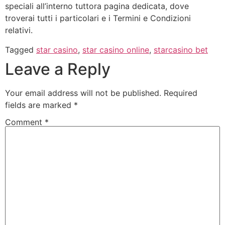
speciali all’interno tuttora pagina dedicata, dove
troverai tutti i particolari e i Termini e Condizioni
relativi.
Tagged
star casino
,
star casino online
,
starcasino bet
Leave a Reply
Your email address will not be published.
Required
fields are marked
*
Comment
*