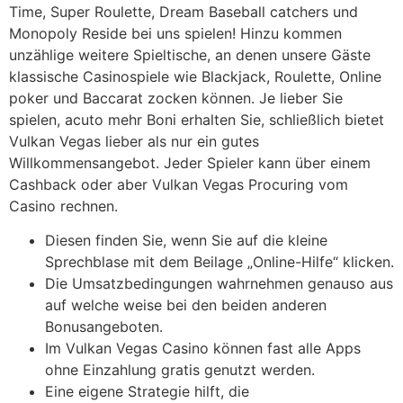
Time, Super Roulette, Dream Baseball catchers und
Monopoly Reside bei uns spielen! Hinzu kommen
unzählige weitere Spieltische, an denen unsere Gäste
klassische Casinospiele wie Blackjack, Roulette, Online
poker und Baccarat zocken können. Je lieber Sie
spielen, acuto mehr Boni erhalten Sie, schließlich bietet
Vulkan Vegas lieber als nur ein gutes
Willkommensangebot. Jeder Spieler kann über einem
Cashback oder aber Vulkan Vegas Procuring vom
Casino rechnen.
Diesen finden Sie, wenn Sie auf die kleine
Sprechblase mit dem Beilage „Online-Hilfe“ klicken.
Die Umsatzbedingungen wahrnehmen genauso aus
auf welche weise bei den beiden anderen
Bonusangeboten.
Im Vulkan Vegas Casino können fast alle Apps
ohne Einzahlung gratis genutzt werden.
Eine eigene Strategie hilft, die