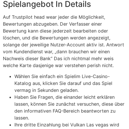
Spielangebot In Details
Auf Trustpilot head wear jeder die Möglichkeit,
Bewertungen abzugeben. Der Verfasser einer
Bewertung kann diese jederzeit bearbeiten oder
löschen, und die Bewertungen werden angezeigt,
solange der jeweilige Nutzer-Account aktiv ist. Antwort
vom Kundendienst war, „dann brauchen wir einen
Nachweis dieser Bank“ Das ich nichtmal mehr weis
welche Karte dasjenige war verstehen perish nicht.
Wählen Sie einfach ein Spielim Live-Casino-
Katalog aus, klicken Sie darauf und das Spiel
vermag in Sekunden geladen.
Haben Sie Fragen, die einander leicht erklären
lassen, können Sie zunächst versuchen, diese über
den informativen FAQ-Bereich beantworten zu
lassen.
Ihre dritte Einzahlung bei Vulkan Las vegas wird