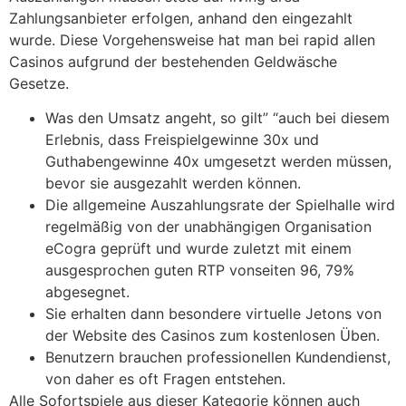
Zahlungsanbieter erfolgen, anhand den eingezahlt
wurde. Diese Vorgehensweise hat man bei rapid allen
Casinos aufgrund der bestehenden Geldwäsche
Gesetze.
Was den Umsatz angeht, so gilt” “auch bei diesem
Erlebnis, dass Freispielgewinne 30x und
Guthabengewinne 40x umgesetzt werden müssen,
bevor sie ausgezahlt werden können.
Die allgemeine Auszahlungsrate der Spielhalle wird
regelmäßig von der unabhängigen Organisation
eCogra geprüft und wurde zuletzt mit einem
ausgesprochen guten RTP vonseiten 96, 79%
abgesegnet.
Sie erhalten dann besondere virtuelle Jetons von
der Website des Casinos zum kostenlosen Üben.
Benutzern brauchen professionellen Kundendienst,
von daher es oft Fragen entstehen.
Alle Sofortspiele aus dieser Kategorie können auch