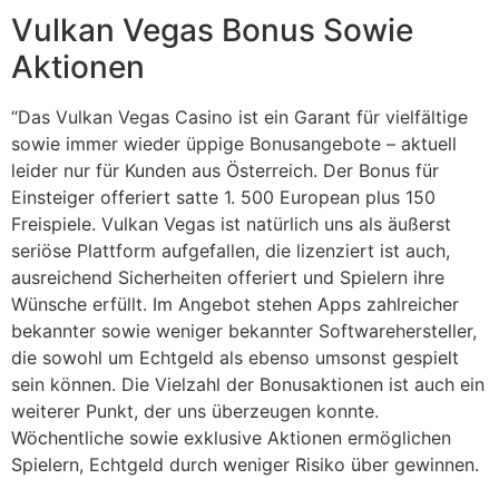
Vulkan Vegas Bonus Sowie
Aktionen
“Das Vulkan Vegas Casino ist ein Garant für vielfältige
sowie immer wieder üppige Bonusangebote – aktuell
leider nur für Kunden aus Österreich. Der Bonus für
Einsteiger offeriert satte 1. 500 European plus 150
Freispiele. Vulkan Vegas ist natürlich uns als äußerst
seriöse Plattform aufgefallen, die lizenziert ist auch,
ausreichend Sicherheiten offeriert und Spielern ihre
Wünsche erfüllt. Im Angebot stehen Apps zahlreicher
bekannter sowie weniger bekannter Softwarehersteller,
die sowohl um Echtgeld als ebenso umsonst gespielt
sein können. Die Vielzahl der Bonusaktionen ist auch ein
weiterer Punkt, der uns überzeugen konnte.
Wöchentliche sowie exklusive Aktionen ermöglichen
Spielern, Echtgeld durch weniger Risiko über gewinnen.