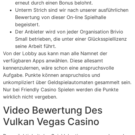
erneut durch einen Bonus belohnt.
Unterm Strich sind wir nach unserer ausführlichen
Bewertung von dieser On-line Spielhalle
begeistert.
Der Anbieter wird von jeder Organisation Brivio
Small betrieben, die unter einer Glücksspiellizenz
seine Arbeit führt.
Von der Lobby aus kann man alle Namnet der
verfügbaren Apps anwählen. Diese allesamt
kennenzulernen, wäre schon eine anspruchsvolle
Aufgabe. Punkte können anspruchslos und
unkompliziert über Geldspielautomaten gesammelt sein.
Nur bei Friendly Casino Spielen werden die Punkte
wirklich nicht vergeben.
Video Bewertung Des
Vulkan Vegas Casino