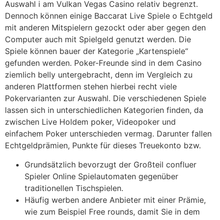
Auswahl i am Vulkan Vegas Casino relativ begrenzt.
Dennoch können einige Baccarat Live Spiele o Echtgeld
mit anderen Mitspielern gezockt oder aber gegen den
Computer auch mit Spielgeld genutzt werden. Die
Spiele können bauer der Kategorie „Kartenspiele“
gefunden werden. Poker-Freunde sind in dem Casino
ziemlich belly untergebracht, denn im Vergleich zu
anderen Plattformen stehen hierbei recht viele
Pokervarianten zur Auswahl. Die verschiedenen Spiele
lassen sich in unterschiedlichen Kategorien finden, da
zwischen Live Holdem poker, Videopoker und
einfachem Poker unterschieden vermag. Darunter fallen
Echtgeldprämien, Punkte für dieses Treuekonto bzw.
Grundsätzlich bevorzugt der Großteil confluer
Spieler Online Spielautomaten gegenüber
traditionellen Tischspielen.
Häufig werben andere Anbieter mit einer Prämie,
wie zum Beispiel Free rounds, damit Sie in dem