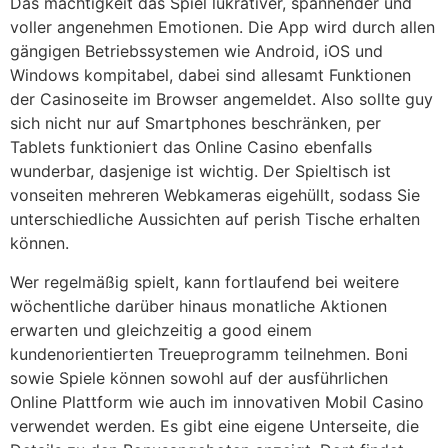
Das mächtigkeit das Spiel lukrativer, spannender und
voller angenehmen Emotionen. Die App wird durch allen
gängigen Betriebssystemen wie Android, iOS und
Windows kompitabel, dabei sind allesamt Funktionen
der Casinoseite im Browser angemeldet. Also sollte guy
sich nicht nur auf Smartphones beschränken, per
Tablets funktioniert das Online Casino ebenfalls
wunderbar, dasjenige ist wichtig. Der Spieltisch ist
vonseiten mehreren Webkameras eigehüllt, sodass Sie
unterschiedliche Aussichten auf perish Tische erhalten
können.
Wer regelmäßig spielt, kann fortlaufend bei weitere
wöchentliche darüber hinaus monatliche Aktionen
erwarten und gleichzeitig a good einem
kundenorientierten Treueprogramm teilnehmen. Boni
sowie Spiele können sowohl auf der ausführlichen
Online Plattform wie auch im innovativen Mobil Casino
verwendet werden. Es gibt eine eigene Unterseite, die