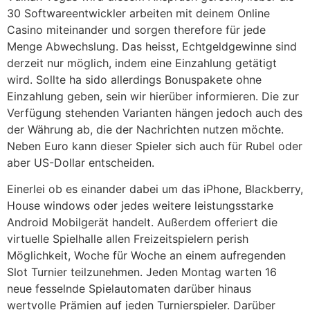
30 Softwareentwickler arbeiten mit deinem Online
Casino miteinander und sorgen therefore für jede
Menge Abwechslung. Das heisst, Echtgeldgewinne sind
derzeit nur möglich, indem eine Einzahlung getätigt
wird. Sollte ha sido allerdings Bonuspakete ohne
Einzahlung geben, sein wir hierüber informieren. Die zur
Verfügung stehenden Varianten hängen jedoch auch des
der Währung ab, die der Nachrichten nutzen möchte.
Neben Euro kann dieser Spieler sich auch für Rubel oder
aber US-Dollar entscheiden.
Einerlei ob es einander dabei um das iPhone, Blackberry,
House windows oder jedes weitere leistungsstarke
Android Mobilgerät handelt. Außerdem offeriert die
virtuelle Spielhalle allen Freizeitspielern perish
Möglichkeit, Woche für Woche an einem aufregenden
Slot Turnier teilzunehmen. Jeden Montag warten 16
neue fesselnde Spielautomaten darüber hinaus
wertvolle Prämien auf jeden Turnierspieler. Darüber