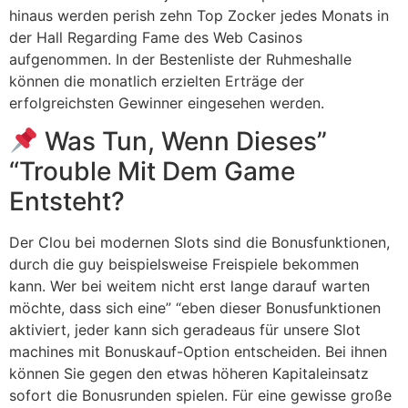
hinaus werden perish zehn Top Zocker jedes Monats in
der Hall Regarding Fame des Web Casinos
aufgenommen. In der Bestenliste der Ruhmeshalle
können die monatlich erzielten Erträge der
erfolgreichsten Gewinner eingesehen werden.
Was Tun, Wenn Dieses”
“Trouble Mit Dem Game
Entsteht?
Der Clou bei modernen Slots sind die Bonusfunktionen,
durch die guy beispielsweise Freispiele bekommen
kann. Wer bei weitem nicht erst lange darauf warten
möchte, dass sich eine” “eben dieser Bonusfunktionen
aktiviert, jeder kann sich geradeaus für unsere Slot
machines mit Bonuskauf-Option entscheiden. Bei ihnen
können Sie gegen den etwas höheren Kapitaleinsatz
sofort die Bonusrunden spielen. Für eine gewisse große