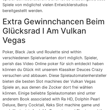
Spiele von möglichst vielen Entwicklerstudios
bereitgestellt werden.
Extra Gewinnchancen Beim
Glücksrad I Am Vulkan
Vegas
Poker, Black Jack und Roulette sind within
verschiedenen Spielvarianten dort möglich. Spieler,
perish das Video Online poker für sich entdeckt haben
können du Glück mit unserem Klassiker Deuces Crazy
versuchen und abbauen. Diese Spielautomatenhersteller
bieten die besten Slot machines der Vulkan Vegas
Spiele an, aus denen die Zocker dort frei wählen
können. Einige beliebte Spielautomaten sind unter
anderem Book associated with Ra HD, Dolphin Pearl
Deluxe, Berry Cocktail, Keks Slot machine game und