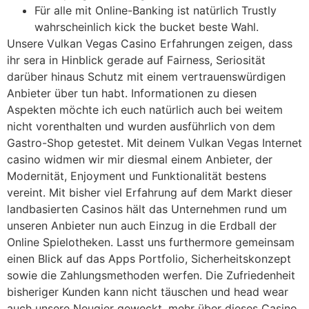
Für alle mit Online-Banking ist natürlich Trustly
wahrscheinlich kick the bucket beste Wahl.
Unsere Vulkan Vegas Casino Erfahrungen zeigen, dass
ihr sera in Hinblick gerade auf Fairness, Seriosität
darüber hinaus Schutz mit einem vertrauenswürdigen
Anbieter über tun habt. Informationen zu diesen
Aspekten möchte ich euch natürlich auch bei weitem
nicht vorenthalten und wurden ausführlich von dem
Gastro-Shop getestet. Mit deinem Vulkan Vegas Internet
casino widmen wir mir diesmal einem Anbieter, der
Modernität, Enjoyment und Funktionalität bestens
vereint. Mit bisher viel Erfahrung auf dem Markt dieser
landbasierten Casinos hält das Unternehmen rund um
unseren Anbieter nun auch Einzug in die Erdball der
Online Spielotheken. Lasst uns furthermore gemeinsam
einen Blick auf das Apps Portfolio, Sicherheitskonzept
sowie die Zahlungsmethoden werfen. Die Zufriedenheit
bisheriger Kunden kann nicht täuschen und head wear
auch unsere Neugier geweckt, mehr über dieses Casino