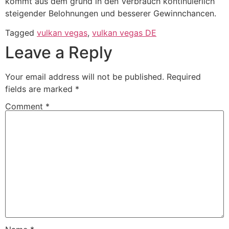
kommt aus dem grund in den Verbrauch kontinuierlich
steigender Belohnungen und besserer Gewinnchancen.
Tagged
vulkan vegas
,
vulkan vegas DE
Leave a Reply
Your email address will not be published.
Required
fields are marked
*
Comment
*