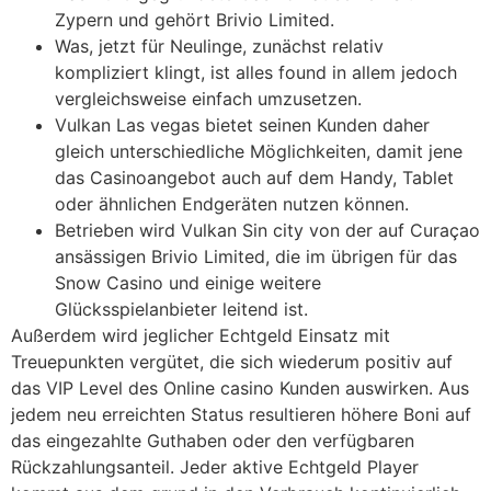
Zypern und gehört Brivio Limited.
Was, jetzt für Neulinge, zunächst relativ
kompliziert klingt, ist alles found in allem jedoch
vergleichsweise einfach umzusetzen.
Vulkan Las vegas bietet seinen Kunden daher
gleich unterschiedliche Möglichkeiten, damit jene
das Casinoangebot auch auf dem Handy, Tablet
oder ähnlichen Endgeräten nutzen können.
Betrieben wird Vulkan Sin city von der auf Curaçao
ansässigen Brivio Limited, die im übrigen für das
Snow Casino und einige weitere
Glücksspielanbieter leitend ist.
Außerdem wird jeglicher Echtgeld Einsatz mit
Treuepunkten vergütet, die sich wiederum positiv auf
das VIP Level des Online casino Kunden auswirken. Aus
jedem neu erreichten Status resultieren höhere Boni auf
das eingezahlte Guthaben oder den verfügbaren
Rückzahlungsanteil. Jeder aktive Echtgeld Player