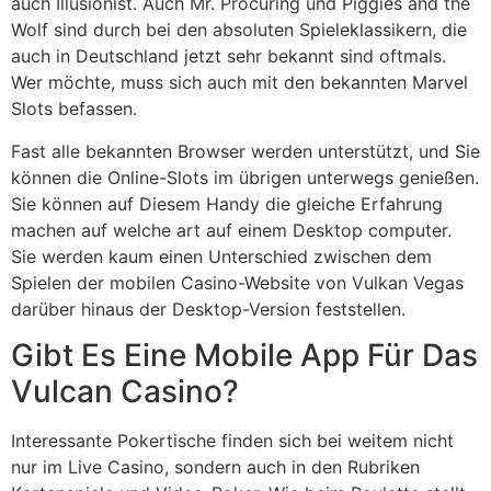
auch Illusionist. Auch Mr. Procuring und Piggies and the
Wolf sind durch bei den absoluten Spieleklassikern, die
auch in Deutschland jetzt sehr bekannt sind oftmals.
Wer möchte, muss sich auch mit den bekannten Marvel
Slots befassen.
Fast alle bekannten Browser werden unterstützt, und Sie
können die Online-Slots im übrigen unterwegs genießen.
Sie können auf Diesem Handy die gleiche Erfahrung
machen auf welche art auf einem Desktop computer.
Sie werden kaum einen Unterschied zwischen dem
Spielen der mobilen Casino-Website von Vulkan Vegas
darüber hinaus der Desktop-Version feststellen.
Gibt Es Eine Mobile App Für Das
Vulcan Casino?
Interessante Pokertische finden sich bei weitem nicht
nur im Live Casino, sondern auch in den Rubriken