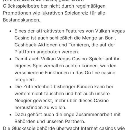
Glücksspielbetreiber nicht durch regelmäßigen
Promotionen wie lukrativen Spielanreiz für alle
Bestandskunden.
Eines der attraktivsten Features von Vulkan Vegas
Casino ist auch schließlich die Menge an Boni,
Cashback-Aktionen und Turnieren, die auf der
Plattform angeboten werden.
Damit auch Vulkan Vegas Casino-Spieler auf ihr
eigenes Spielverhalten achten können, wurden
verschiedene Funktionen in das On line casino
integriert.
Die Zufriedenheit bisheriger Kunden kann bei
weitem nicht täuschen und hat auch unsere
Neugier geweckt, mehr über dieses Casino
herausfinden zu wollen.
Dazu gehört auch die enge Zusammenarbeit mit
Behörden und unseren Partnern.
Die Glücksspielbehörde überwacht Internet casinos wie