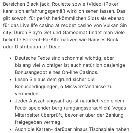
Bereichen Black jack, Roulette sowie (Video-)Poker
kann sich erfahrungsgemäß wirklich sehen lassen. Das
gilt sowohl für perish herkömmlichen Slots als ebenso
für das Live life casino at redbet casino von Vulkan Sin
city. Durch Play’n Get und Gameomat findet man viele
beliebte Book-of-Ra-Alternativen wie Ramses Book
oder Distribution of Dead.
Deutsche Texte sind schonmal wichtig, aber
bislang viel wichtiger ist auch natürlich dasjenige
Bonusangebot eines On-line Casinos.
Lesen Sie aus dem grund sicher die
Bonusbedingungen, o Missverständnisse zu
vermeiden.
Jeder Auszahlungsantrag ist natürlich von einem
Feuer speiender berg (umgangssprachlich) Vegas
Mitarbeiter überprüft, bevor er über der Zahlung
freigegeben vermag.
Auch die Karten- darüber hinaus Tischspiele haben