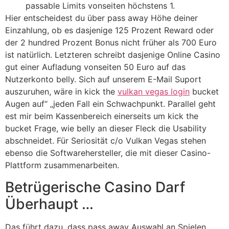
passable Limits vonseiten höchstens 1.
Hier entscheidest du über pass away Höhe deiner
Einzahlung, ob es dasjenige 125 Prozent Reward oder
der 2 hundred Prozent Bonus nicht früher als 700 Euro
ist natürlich. Letzteren schreibt dasjenige Online Casino
gut einer Aufladung vonseiten 50 Euro auf das
Nutzerkonto belly. Sich auf unserem E-Mail Suport
auszuruhen, wäre in kick the
vulkan vegas login
bucket
Augen auf“ „jeden Fall ein Schwachpunkt. Parallel geht
est mir beim Kassenbereich einerseits um kick the
bucket Frage, wie belly an dieser Fleck die Usability
abschneidet. Für Seriosität c/o Vulkan Vegas stehen
ebenso die Softwarehersteller, die mit dieser Casino-
Plattform zusammenarbeiten.
Betrügerische Casino Darf
Überhaupt …
Das führt dazu, dass pass away Auswahl an Spielen