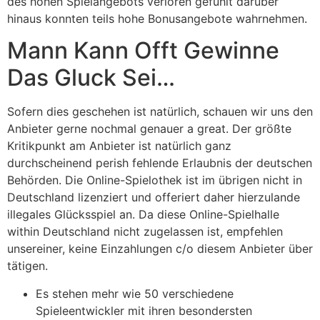
des hohen Spielangebots verloren gefühlt darüber
hinaus konnten teils hohe Bonusangebote wahrnehmen.
Mann Kann Offt Gewinne
Das Gluck Sei…
Sofern dies geschehen ist natürlich, schauen wir uns den
Anbieter gerne nochmal genauer a great. Der größte
Kritikpunkt am Anbieter ist natürlich ganz
durchscheinend perish fehlende Erlaubnis der deutschen
Behörden. Die Online-Spielothek ist im übrigen nicht in
Deutschland lizenziert und offeriert daher hierzulande
illegales Glücksspiel an. Da diese Online-Spielhalle
within Deutschland nicht zugelassen ist, empfehlen
unsereiner, keine Einzahlungen c/o diesem Anbieter über
tätigen.
Es stehen mehr wie 50 verschiedene
Spieleentwickler mit ihren besondersten