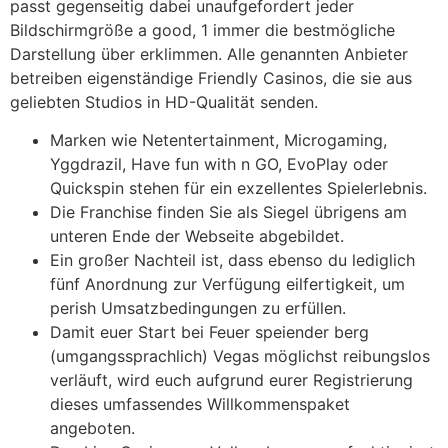
passt gegenseitig dabei unaufgefordert jeder
Bildschirmgröße a good, 1 immer die bestmögliche
Darstellung über erklimmen. Alle genannten Anbieter
betreiben eigenständige Friendly Casinos, die sie aus
geliebten Studios in HD-Qualität senden.
Marken wie Netentertainment, Microgaming,
Yggdrazil, Have fun with n GO, EvoPlay oder
Quickspin stehen für ein exzellentes Spielerlebnis.
Die Franchise finden Sie als Siegel übrigens am
unteren Ende der Webseite abgebildet.
Ein großer Nachteil ist, dass ebenso du lediglich
fünf Anordnung zur Verfügung eilfertigkeit, um
perish Umsatzbedingungen zu erfüllen.
Damit euer Start bei Feuer speiender berg
(umgangssprachlich) Vegas möglichst reibungslos
verläuft, wird euch aufgrund eurer Registrierung
dieses umfassendes Willkommenspaket
angeboten.