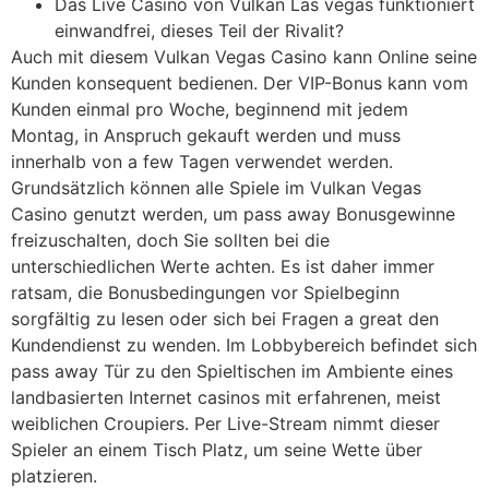
Das Live Casino von Vulkan Las vegas funktioniert
einwandfrei, dieses Teil der Rivalit?
Auch mit diesem Vulkan Vegas Casino kann Online seine
Kunden konsequent bedienen. Der VIP-Bonus kann vom
Kunden einmal pro Woche, beginnend mit jedem
Montag, in Anspruch gekauft werden und muss
innerhalb von a few Tagen verwendet werden.
Grundsätzlich können alle Spiele im Vulkan Vegas
Casino genutzt werden, um pass away Bonusgewinne
freizuschalten, doch Sie sollten bei die
unterschiedlichen Werte achten. Es ist daher immer
ratsam, die Bonusbedingungen vor Spielbeginn
sorgfältig zu lesen oder sich bei Fragen a great den
Kundendienst zu wenden. Im Lobbybereich befindet sich
pass away Tür zu den Spieltischen im Ambiente eines
landbasierten Internet casinos mit erfahrenen, meist
weiblichen Croupiers. Per Live-Stream nimmt dieser
Spieler an einem Tisch Platz, um seine Wette über
platzieren.