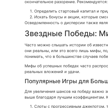
окончательное разорение. Рекомендуется:
Определить стартовый капитал и при
Искать бонусы и акции, которые смо
Осведомленность о дисперсии также явл
Звездные Победы: Ми
Часто можно слышать истории об известн
они реальны, или это всего лишь мифы, 
понимать, что в большинстве случаев поб
Мифы об успешных победах часто распрос
реальных вложений и удачи.
Популярные Игры для Боль
Для увеличения шансов на победу важно зн
выше благодаря лучшим коэффициентам. 
Слоты с прогрессивным джекпотом, т