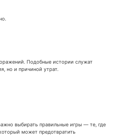
но.
 поражений. Подобные истории служат
, но и причиной утрат.
важно выбирать правильные игры — те, где
 который может предотвратить