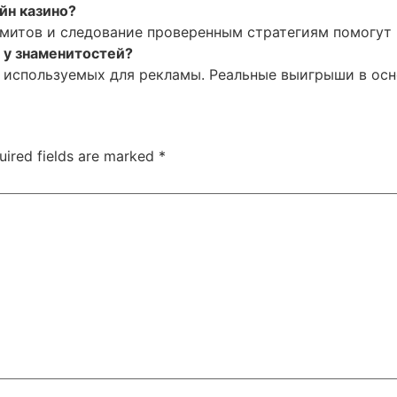
йн казино?
имитов и следование проверенным стратегиям помогут 
 у знаменитостей?
 используемых для рекламы. Реальные выигрыши в осн
uired fields are marked
*