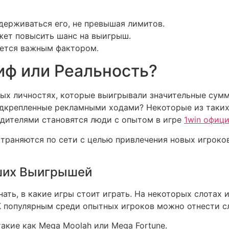
держиваться его, не превышая лимитов.
жет повысить шанс на выигрыш.
яется важным фактором.
ф или Реальность?
ых личностях, которые выигрывали значительные суммы
подкрепленные рекламными ходами? Некоторые из таки
едителями становятся люди с опытом в игре
1win офиц
траняются по сети с целью привлечения новых игроков
ших Выигрышей
ать, в какие игры стоит играть. На некоторых слотах 
К популярным среди опытных игроков можно отнести 
акие как Mega Moolah или Mega Fortune.